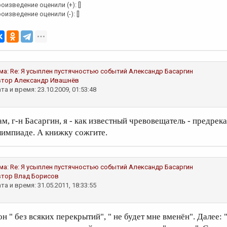
оизведение оценили (+): []
оизведение оценили (-): []
ма:
Re: Я усыплен пустячностью событий
Александр Басаргин
втор
Александр Ивашнёв
та и время: 23.10.2009, 01:53:48
ам, г-н Басаргин, я - как известный чревовещатель - предрек
лимпиаде. А книжку сожгите.
ма:
Re: Я усыплен пустячностью событий
Александр Басаргин
втор
Влад Борисов
та и время: 31.05.2011, 18:33:55
н " без всяких перекрытий", " не будет мне вменён". Далее: "