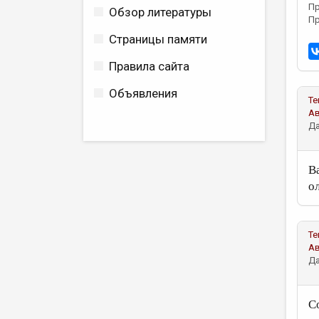
Пр
Обзор литературы
Пр
Страницы памяти
Правила сайта
Объявления
Те
А
Да
В
о
Те
А
Да
Со