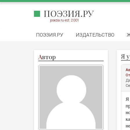
ПОЭЗИЯ.РУ
poezia.ru est. 2001
ПОЭЗИЯ.РУ
ИЗДАТЕЛЬСТВО
Я 
А
втор
А
От
Да
Се
Я
п
н
к
не