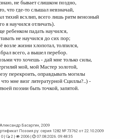
 знаю, не бывает слишком поздно,
то, что где-то слышал невзначай,
ыл тихий всхлип, всего лишь ритм венозный
го я научился отличать).
ще ребенком падать научился,
ставать не научился до сих пор;
сё возле жизни хлопотал, толпился,
абрал всего, а вышел перебор.
озьми что хочешь - дай мне только силы,
ергилий мой, мой Мастер золотой,
лезу перекроить, оправдывать могилы
и что мне визг литературной Сциллы?..) -
твоей поэзии быть точкой, запятой.
Александр Басаргин
, 2009
ртификат Поэзия.ру: серия 1282 № 73762 от 22.10.2009
0 |
2 |
2006 |
07.08.2026. 09:48:35