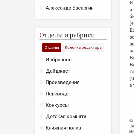
Я
Александр Басаргин
и 
б
(е
Е
О
тделы и рубрики
в
в
Отделы
Колонка редактора
н
В
Избранное
В
Дайджест
с
(
Произведения
в 
Переводы
Конкурсы
Детская комната
Се
Книжная полка