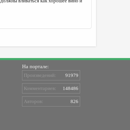
 должны вливаться как хорошее вино и
На портале:
Произведений:
91979
Комментариев:
148486
Авторов:
826