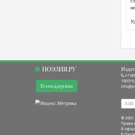
с
н
У
ПОЭЗИЯ.РУ
Издат
+7 (8
192019,
Техподдержка
info@po
© 2001 
Права 
В офор
Б.Пасте