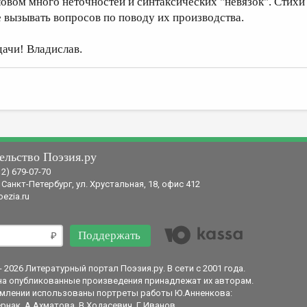
ловом много неточностей и синтаксических "невязок". Стихи
е вызывать вопросов по поводу их производства.
дачи! Владислав.
ельство Поэзия.ру
12) 679-07-70
 Санкт-Петербург, ул. Хрустальная, 18, офис 412
ezia.ru
Поддержать
- 2026 Литературный портал Поэзия.ру. В сети с 2001 года.
на опубликованные произведения принадлежат их авторам.
млении использованы портреты работы Ю.Анненкова:
рнак, А.Ахматова, В.Ходасевич, Г.Иванов.