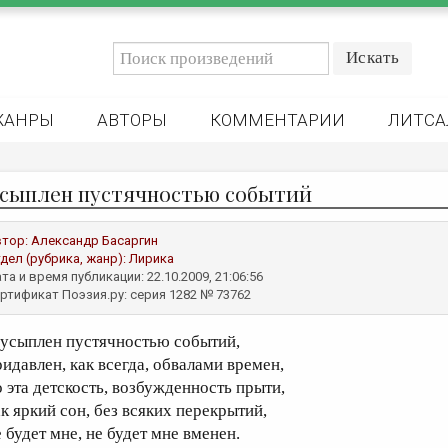
ЖАНРЫ
АВТОРЫ
КОММЕНТАРИИ
ЛИТСА
усыплен пустячностью событий
втор:
Александр Басаргин
дел (рубрика, жанр):
Лирика
та и время публикации: 22.10.2009, 21:06:56
ртификат Поэзия.ру: серия 1282 № 73762
 усыплен пустячностью событий,
ридавлен, как всегда, обвалами времен,
о эта детскость, возбужденность прыти,
ак яркий сон, без всяких перекрытий,
 будет мне, не будет мне вменен.