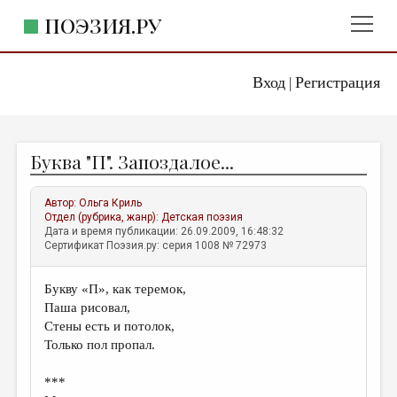
ПОЭЗИЯ.РУ
Вход
Регистрация
ГЛАВНОЕ МЕНЮ
|
ПОЭЗИЯ.РУ
ИЗДАТЕЛЬСТВО
Буква "П". Запоздалое...
ЖАНРЫ
АВТОРЫ
Автор:
Ольга Криль
Отдел (рубрика, жанр):
Детская поэзия
КОММЕНТАРИИ
Дата и время публикации: 26.09.2009, 16:48:32
Сертификат Поэзия.ру: серия 1008 № 72973
ЛИТСАЛОН
Букву «П», как теремок,
НОВОСТИ
Паша рисовал,
ПРАВИЛА САЙТА
Стены есть и потолок,
Только пол пропал.
ОТДЕЛЫ И РУБРИКИ
***
ИЗБРАННОЕ