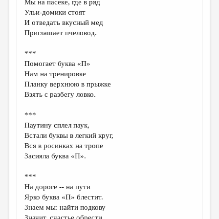
Мы на пасеке, где в ряд
Ульи-домики стоят
ДАЙДЖЕСТ
И отведать вкусный мед
ПРОИЗВЕДЕНИЯ
Приглашает пчеловод.
ПЕРЕВОДЫ
***
Помогает буква «П»
КОНКУРСЫ
Нам на тренировке
ДЕТСКАЯ КОМНАТА
Планку верхнюю в прыжке
Взять с разбегу ловко.
КНИЖНАЯ ПОЛКА
***
ОБЗОР ЛИТЕРАТУРЫ
Паутину сплел паук,
СТРАНИЦЫ ПАМЯТИ
Встали буквы в легкий круг,
Вся в росинках на тропе
ОБЪЯВЛЕНИЯ
Засияла буква «П».
КОЛОНКА РЕДАКТОРА
***
На дороге -- на пути
РЕДКОЛЛЕГИЯ
Ярко буква «П» блестит.
ОТ РЕДАКЦИИ
Знаем мы: найти подкову –
Значит, счастье обрести.