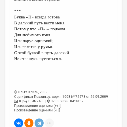
МАЛАЯ ПРОЗА
***
ЭССЕИСТИКА
Буква «П» всегда готова
ЛИТЕРАТУРОВЕДЕНИЕ
В дальний путь вести меня,
Потому что «П» -- подкова
КУЛЬТУРОВЕДЕНИЕ
Для любимого коня
Или парус одинокий,
ПУБЛИЦИСТИКА
Иль палатка у ручья.
РЕЦЕНЗИРОВАНИЕ
С этой буквой в путь далекий
Не страшусь пуститься я.
ЦИКЛЫ ПУБЛИКАЦИЙ
ТРЕДИАКОВСКИЙ
МЕДИА
ВКОНТАКТЕ
Ольга Криль
, 2009
Сертификат Поэзия.ру: серия 1008 № 72973 от 26.09.2009
0 |
1 |
2480 |
07.08.2026. 04:39:57
Произведение оценили (+): []
Произведение оценили (-): []