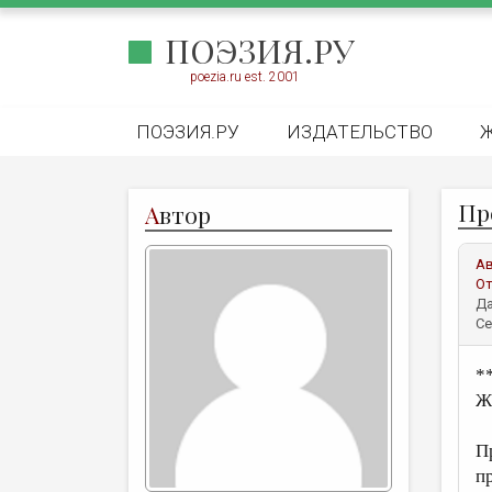
ПОЭЗИЯ.РУ
poezia.ru est. 2001
ПОЭЗИЯ.РУ
ИЗДАТЕЛЬСТВО
Пр
А
втор
А
От
Да
Се
*
Ж
П
п