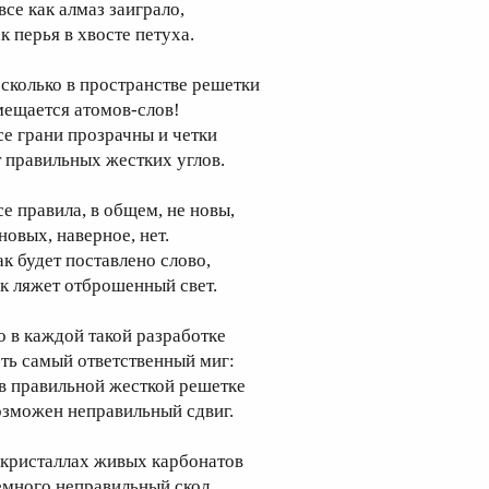
все как алмаз заиграло,
к перья в хвосте петуха.
 сколько в пространстве решетки
мещается атомов-слов!
се грани прозрачны и четки
т правильных жестких углов.
се правила, в общем, не новы,
новых, наверное, нет.
ак будет поставлено слово,
ак ляжет отброшенный свет.
о в каждой такой разработке
сть самый ответственный миг:
 в правильной жесткой решетке
озможен неправильный сдвиг.
 кристаллах живых карбонатов
емного неправильный скол,