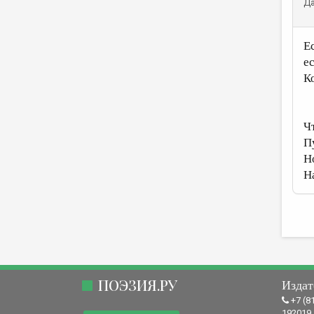
Да
Е
е
К
Ч
П
Н
Н
ПОЭЗИЯ.РУ
Издат
+7 (8
192019,