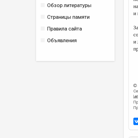
Обзор литературы
н
и
Страницы памяти
З
Правила сайта
с
Объявления
и
п
Се
Пр
Пр