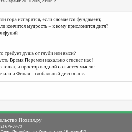
та и время: 28.10.2009, 23:08:12
сли гора испарится, если сломается фундамент,
сли кончится мудрость – к кому прислонится дитя?
онфуций
то требует душа от глуби или выси?
усть Время Перемен нахально стиснет нас!
о точка, и простор в одной сольются мысли:
ачало и Финал – глобальный диссонанс.
ельство Поэзия.ру
12) 679-07-70
 Санкт-Петербург, ул. Хрустальная, 18, офис 412