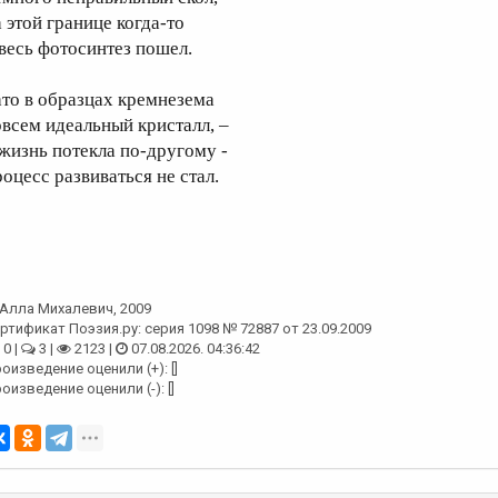
а этой границе когда-то
 весь фотосинтез пошел.
ато в образцах кремнезема
овсем идеальный кристалл, –
 жизнь потекла по-другому -
роцесс развиваться не стал.
Алла Михалевич
, 2009
ртификат Поэзия.ру: серия 1098 № 72887 от 23.09.2009
0 |
3 |
2123 |
07.08.2026. 04:36:42
оизведение оценили (+): []
оизведение оценили (-): []