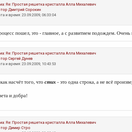
ма:
Re: Простая решетка кристалла
Алла Михалевич
втор
Дмитрий Сорокин
та и время: 23.09.2009, 06:33:04
роцесс пошел, это - главное, а с развитием подождем. Очень
ма:
Re: Простая решетка кристалла
Алла Михалевич
втор
Сергей Дунев
та и время: 23.09.2009, 10:43:53
 как насчёт того, что
стих
- это одна строка, а не всё произве
вета и добра!
ма:
Re: Простая решетка кристалла
Алла Михалевич
втор
Димир Стро