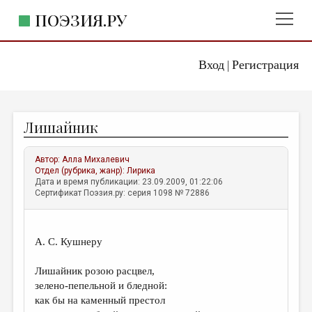
ПОЭЗИЯ.РУ
Вход
Регистрация
ГЛАВНОЕ МЕНЮ
|
ПОЭЗИЯ.РУ
ИЗДАТЕЛЬСТВО
Лишайник
ЖАНРЫ
АВТОРЫ
Автор:
Алла Михалевич
Отдел (рубрика, жанр):
Лирика
КОММЕНТАРИИ
Дата и время публикации: 23.09.2009, 01:22:06
Сертификат Поэзия.ру: серия 1098 № 72886
ЛИТСАЛОН
НОВОСТИ
А. С. Кушнеру
ПРАВИЛА САЙТА
Лишайник розою расцвел,
зелено-пепельной и бледной:
ОТДЕЛЫ И РУБРИКИ
как бы на каменный престол
ИЗБРАННОЕ