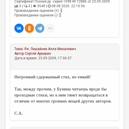
МАЛАЯ ПРОЗА
Сертификат Поэзия.ру: серия 1098 № 72886 от 23.09.2009
0 |
3 |
3549 |
08.08.2026. 22:10:56
Произведение оценили (+): []
ЭССЕИСТИКА
Произведение оценили (-): []
ЛИТЕРАТУРОВЕДЕНИЕ
КУЛЬТУРОВЕДЕНИЕ
ПУБЛИЦИСТИКА
Тема:
Re: Лишайник
Алла Михалевич
РЕЦЕНЗИРОВАНИЕ
Автор
Сергей Аркавин
Дата и время: 23.09.2009, 17:06:07
ЦИКЛЫ ПУБЛИКАЦИЙ
ТРЕДИАКОВСКИЙ
Негромкий сдержанный стих, но емкий!
МЕДИА
Так, между прочим, у Бунина читаешь вроде бы
ВКОНТАКТЕ
проходные стихи, но к ним тянет возвращаться в
отличие от многих громких вещей других авторов.
С.А.