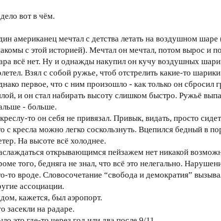
дело вот в чём.
дин американец мечтал с детства летать на воздушном шаре
накомы с этой историей). Мечтал он мечтал, потом вырос и п
ара всё нет. Ну и однажды накупил он кучу воздушных шарико
олетел. Взял с собой ружье, чтоб отстрелить какие-то шарики
днако первое, что с ним произошло - как только он сбросил 
илой, и он стал набирать высоту слишком быстро. Ружьё выпа
альше - больше.
 креслу-то он себя не привязал. Привык, видать, просто сиде
то с кресла можно легко соскользнуть. Вцепился бедный в по
етер. На высоте всё холоднее.
аслаждаться открывающимся пейзажем нет никакой возможн
роме того, бедняга не знал, что всё это нелегально. Наруш
то-то вроде. Словосочетание “свобода и демократия” вызыва
ругие ассоциации.
ядом, кажется, был аэропорт.
го засекли на радаре.
ло это где-то через год или два после 9/11.