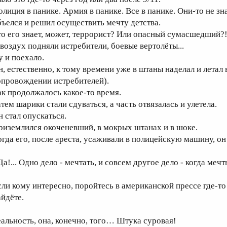
олиция в панике. Армия в панике. Все в панике. Они-то не зн
бъелся и решил осуществить мечту детства.
то его знает, может, террорист? Или опасный сумасшедший?!
 воздух подняли истребители, боевые вертолёты...
у и поехало.
н, естественно, к тому времени уже в штаны наделал и летал 
опровождении истребителей).
ак продолжалось какое-то время.
атем шарики стали сдуваться, а часть отвязалась и улетела.
н стал опускаться.
риземлился окоченевший, в мокрых штанах и в шоке.
огда его, после ареста, усаживали в полицейскую машину, он
Да!... Одно дело - мечтать, и совсем другое дело - когда меч
сли кому интересно, поройтесь в американской прессе где-то
айдёте.
еальность, она, конечно, того… Штука суровая!