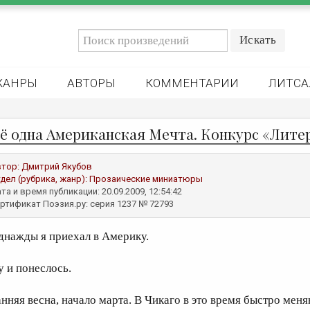
ЖАНРЫ
АВТОРЫ
КОММЕНТАРИИ
ЛИТСА
ё одна Американская Мечта. Конкурс «Лите
втор:
Дмитрий Якубов
дел (рубрика, жанр):
Прозаические миниатюры
та и время публикации: 20.09.2009, 12:54:42
ртификат Поэзия.ру: серия 1237 № 72793
днажды я приехал в Америку.
у и понеслось.
анняя весна, начало марта. В Чикаго в это время быстро мен