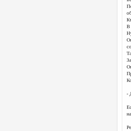
П
о
К
В
Н
О
с
Т
З
О
П
К
- 
Е
н
Р