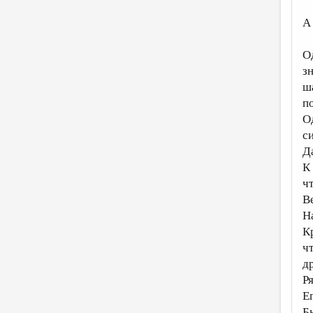
А 
О
з
ш
п
О
с
Д
К
ч
В
Н
К
ч
д
Р
Е
Бы