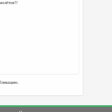
молётов?!
бликацию.