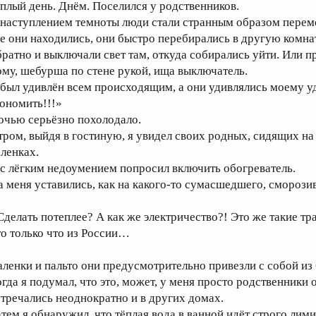
ёплый день. Днём. Поселился у родственников.
 наступлением темноты люди стали странным образом переме
де они находились, они быстро перебирались в другую комнат
братно и выключали свет там, откуда собирались уйти. Или 
ому, шебурша по стене рукой, ища выключатель.
 был удивлён всем происходящим, а они удивлялись моему у
кономить!!!»
очью серьёзно похолодало.
тром, выйдя в гостиную, я увидел своих родных, сидящих на д
аленках.
 с лёгким недоумением попросил включить обогреватель.
а меня уставились, как на какого-то сумасшедшего, сморози
 Сделать потеплее? А как же электричество?! Это же такие тра
то только что из России…
аленки и пальто они предусмотрительно привезли с собой из
огда я подумал, что это, может, у меня просто родственники
стречались неоднократно и в других домах.
атем я обнаружил, что тёплая вода в ванной идёт строго лим