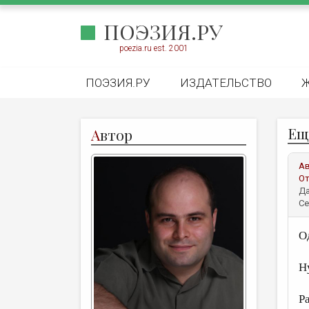
ПОЭЗИЯ.РУ
poezia.ru est. 2001
ПОЭЗИЯ.РУ
ИЗДАТЕЛЬСТВО
Ещ
А
втор
А
От
Да
Се
О
Н
Р