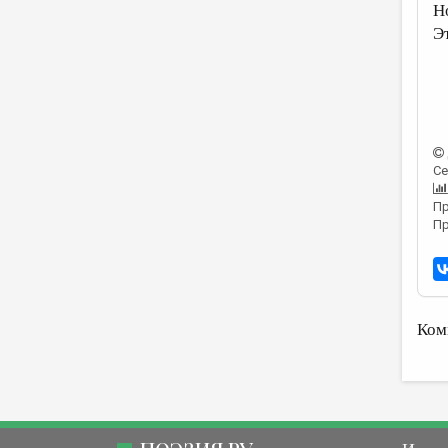
Н
Э
Се
Пр
Пр
Ком