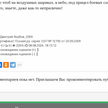
о чтоб на воздушных шариках, в небо, под прицел боевых са
то, знаете, даже как-то неприлично!
Дмитрий Якубов
, 2009
ртификат Поэзия.ру: серия 1237 № 72793 от 20.09.2009
0 |
0 |
2034 |
08.08.2026. 18:15:12
оизведение оценили (+): []
оизведение оценили (-): []
ментариев пока нет. Приглашаем Вас прокомментировать пу