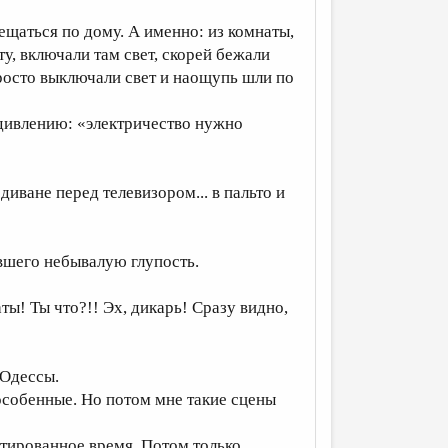
щаться по дому. А именно: из комнаты,
у, включали там свет, скорей бежали
просто выключали свет и наощупь шли по
дивлению: «электричество нужно
иване перед телевизором... в пальто и
вшего небывалую глупость.
ты! Ты что?!! Эх, дикарь! Сразу видно,
 Одессы.
 особенные. Но потом мне такие сцены
итированное время. Потом только