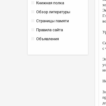
Книжная полка
х
Э
Обзор литературы
Г
Страницы памяти
в
Правила сайта
У
Объявления
С
с
Э
у
и
Н
З
п
д