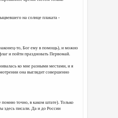
ыцвевшего на солнце плаката -
аконец-то, Бог ему в помощь), и можно
флаг и пойти праздновать Первомай.
чивалась ко мне разными местами, и я
смотрении она выглядит совершенно
е помню точно, в каком штате). Только
ты здесь писали. Да и до России