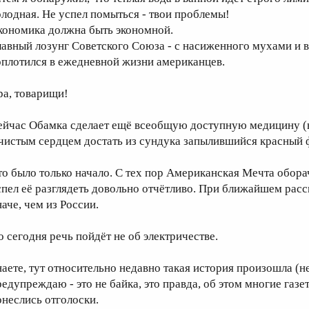
олодная. Не успел помыться - твои проблемы!
кономика должна быть экономной.
лавный лозунг Советского Союза - с насиженного мухами и в
оплотился в ежедневной жизни американцев.
ра, товарищи!
ейчас Обамка сделает ещё всеобщую доступную медицину (н
 чистым сердцем достать из сундука запылившийся красный 
то было только начало. С тех пор Американская Мечта обора
спел её разглядеть довольно отчётливо. При ближайшем рас
наче, чем из России.
о сегодня речь пойдёт не об электричестве.
наете, тут относительно недавно такая история произошла (н
редупреждаю - это не байка, это правда, об этом многие газе
онеслись отголоски.