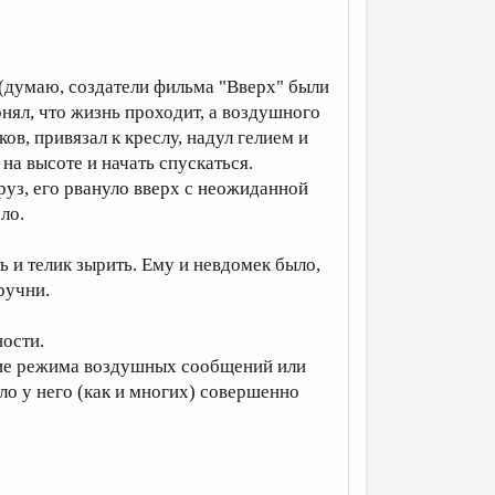
 (думаю, создатели фильма "Вверх" были
онял, что жизнь проходит, а воздушного
в, привязал к креслу, надул гелием и
 на высоте и начать спускаться.
груз, его рвануло вверх с неожиданной
ло.
ть и телик зырить. Ему и невдомек было,
ручни.
ости.
ение режима воздушных сообщений или
ло у него (как и многих) совершенно