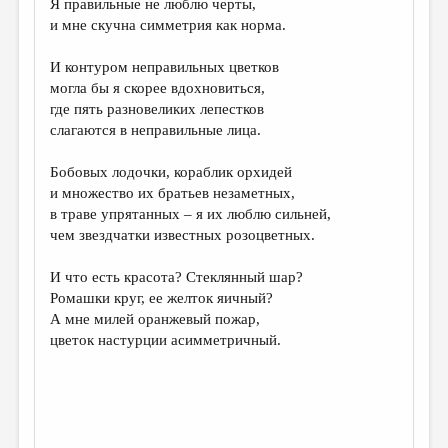
Я правильные не люблю черты,
и мне скучна симметрия как норма.
ДАЙДЖЕСТ
ПРОИЗВЕДЕНИЯ
И контуром неправильных цветков
могла бы я скорее вдохновиться,
ПЕРЕВОДЫ
где пять разновеликих лепестков
слагаются в неправильные лица.
КОНКУРСЫ
ДЕТСКАЯ КОМНАТА
Бобовых лодочки, кораблик орхидей
и множество их братьев незаметных,
КНИЖНАЯ ПОЛКА
в траве упрятанных – я их люблю сильней,
чем звездчатки известных розоцветных.
ОБЗОР ЛИТЕРАТУРЫ
СТРАНИЦЫ ПАМЯТИ
И что есть красота? Стеклянный шар?
Ромашки круг, ее желток яичный?
ОБЪЯВЛЕНИЯ
А мне милей оранжевый пожар,
цветок настурции асимметричный.
КОЛОНКА РЕДАКТОРА
РЕДКОЛЛЕГИЯ
ОТ РЕДАКЦИИ