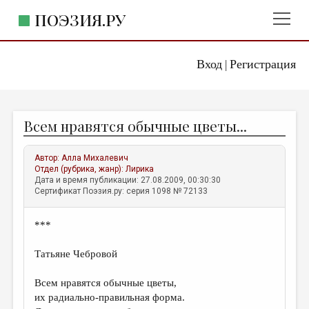
ПОЭЗИЯ.РУ
Вход
Регистрация
ГЛАВНОЕ МЕНЮ
|
ПОЭЗИЯ.РУ
ИЗДАТЕЛЬСТВО
Всем нравятся обычные цветы...
ЖАНРЫ
АВТОРЫ
Автор:
Алла Михалевич
Отдел (рубрика, жанр):
Лирика
КОММЕНТАРИИ
Дата и время публикации: 27.08.2009, 00:30:30
Сертификат Поэзия.ру: серия 1098 № 72133
ЛИТСАЛОН
***
НОВОСТИ
ПРАВИЛА САЙТА
Татьяне Чебровой
Всем нравятся обычные цветы,
ОТДЕЛЫ И РУБРИКИ
их радиально-правильная форма.
ИЗБРАННОЕ