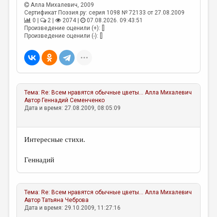
МАЛАЯ ПРОЗА
Алла Михалевич
, 2009
Сертификат Поэзия.ру: серия 1098 № 72133 от 27.08.2009
ЭССЕИСТИКА
0 |
2 |
2074 |
07.08.2026. 09:43:51
Произведение оценили (+): []
ЛИТЕРАТУРОВЕДЕНИЕ
Произведение оценили (-): []
КУЛЬТУРОВЕДЕНИЕ
ПУБЛИЦИСТИКА
РЕЦЕНЗИРОВАНИЕ
Тема:
Re: Всем нравятся обычные цветы...
Алла Михалевич
Автор
Геннадий Семенченко
ЦИКЛЫ ПУБЛИКАЦИЙ
Дата и время: 27.08.2009, 08:05:09
ТРЕДИАКОВСКИЙ
МЕДИА
Интересные стихи.
ВКОНТАКТЕ
Геннадий
Тема:
Re: Всем нравятся обычные цветы...
Алла Михалевич
Автор
Татьяна Чеброва
Дата и время: 29.10.2009, 11:27:16