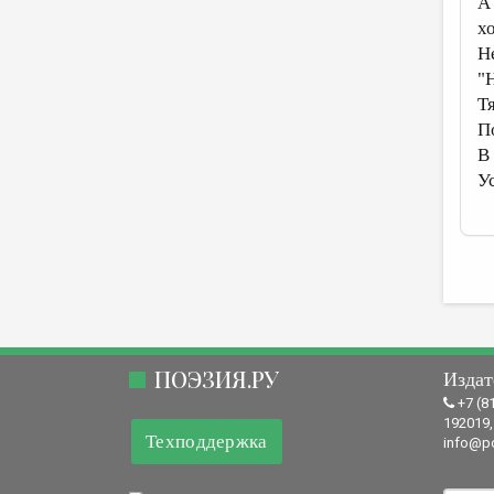
А
х
Н
"
Т
По
В
У
ПОЭЗИЯ.РУ
Издат
+7 (8
192019,
Техподдержка
info@po