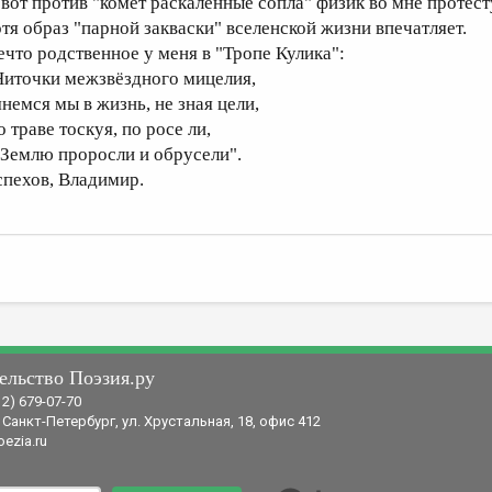
 вот против "комет раскалённые сопла" физик во мне протест
отя образ "парной закваски" вселенской жизни впечатляет.
ечто родственное у меня в "Тропе Кулика":
Ниточки межзвёздного мицелия,
янемся мы в жизнь, не зная цели,
 траве тоскуя, по росе ли,
 Землю проросли и обрусели".
спехов, Владимир.
ельство Поэзия.ру
12) 679-07-70
 Санкт-Петербург, ул. Хрустальная, 18, офис 412
ezia.ru