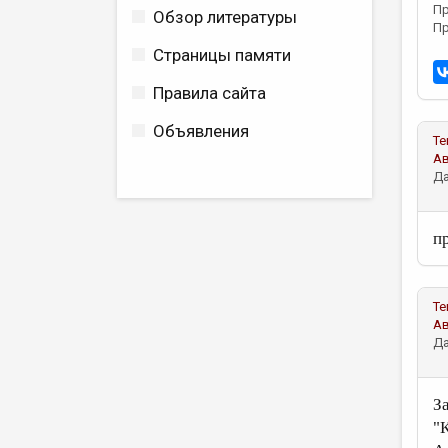
Пр
Обзор литературы
Пр
Страницы памяти
Правила сайта
Объявления
Те
А
Да
п
Те
А
Да
З
"