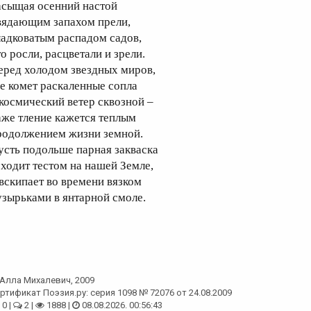
асыщая осенний настой
вядающим запахом прели,
ладковатым распадом садов,
о росли, расцветали и зрели.
еред холодом звездных миров,
де комет раскаленные сопла
 космический ветер сквозной –
аже тление кажется теплым
родолжением жизни земной.
усть подольше парная закваска
сходит тестом на нашей Земле,
 вскипает во времени вязком
узырьками в янтарной смоле.
Алла Михалевич
, 2009
ртификат Поэзия.ру: серия 1098 № 72076 от 24.08.2009
0 |
2 |
1888 |
08.08.2026. 00:56:43