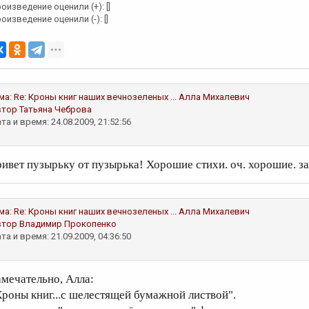
оизведение оценили (+): []
оизведение оценили (-): []
ма:
Re: Кроны книг наших вечнозеленых ...
Алла Михалевич
втор
Татьяна Чеброва
та и время: 24.08.2009, 21:52:56
ривет пузырьку от пузырька! Хорошие стихи. оч. хорошие. з
ма:
Re: Кроны книг наших вечнозеленых ...
Алла Михалевич
втор
Владимир Прокопенко
та и время: 21.09.2009, 04:36:50
амечательно, Алла:
Кроны книг...с шелестящей бумажной листвой".