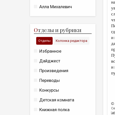
н
Алла Михалевич
у
с
чт
П
О
тделы и рубрики
г
и
Отделы
Колонка редактора
д
п
Избранное
П
Дайджест
в
и
Произведения
п
Переводы
Конкурсы
Детская комната
Се
Книжная полка