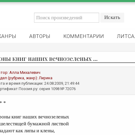
ЖАНРЫ
АВТОРЫ
КОММЕНТАРИИ
ЛИТСА
оны книг наших вечнозеленых ...
втор:
Алла Михалевич
дел (рубрика, жанр):
Лирика
та и время публикации: 24.08.2009, 21:49:44
ртификат Поэзия.ру: серия 1098 № 72076
* *
роны книг наших вечнозеленых
 шелестящей бумажной листвой
падают как липы и клены,