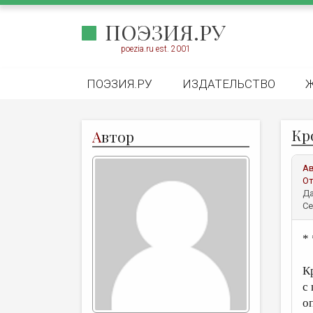
ПОЭЗИЯ.РУ
poezia.ru est. 2001
ПОЭЗИЯ.РУ
ИЗДАТЕЛЬСТВО
Кр
А
втор
А
От
Да
Се
* 
К
с
о