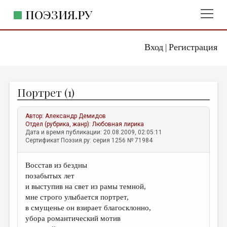
ПОЭЗИЯ.РУ
Вход
Регистрация
ГЛАВНОЕ МЕНЮ
|
ПОЭЗИЯ.РУ
ИЗДАТЕЛЬСТВО
Портрет (1)
ЖАНРЫ
АВТОРЫ
Автор:
Александр Демидов
Отдел (рубрика, жанр):
Любовная лирика
КОММЕНТАРИИ
Дата и время публикации: 20.08.2009, 02:05:11
Сертификат Поэзия.ру: серия 1256 № 71984
ЛИТСАЛОН
Восстав из бездны
НОВОСТИ
позабытых лет
ПРАВИЛА САЙТА
и выступив на свет из рамы темной,
мне строго улыбается портрет,
в смущенье он взирает благосклонно,
ОТДЕЛЫ И РУБРИКИ
убора романтический мотив
ИЗБРАННОЕ