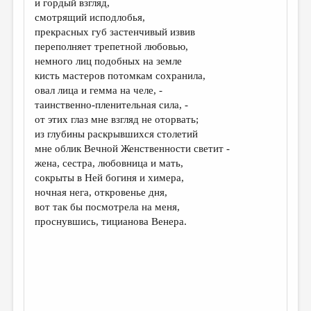
и гордый взгляд,
смотрящий исподлобья,
ДАЙДЖЕСТ
прекрасных губ застенчивый извив
ПРОИЗВЕДЕНИЯ
переполняет трепетной любовью,
немного лиц подобных на земле
ПЕРЕВОДЫ
кисть мастеров потомкам сохранила,
овал лица и гемма на челе, -
КОНКУРСЫ
таинственно-пленительная сила, -
ДЕТСКАЯ КОМНАТА
от этих глаз мне взгляд не оторвать;
из глубины раскрывшихся столетий
КНИЖНАЯ ПОЛКА
мне облик Вечной Женственности светит -
жена, сестра, любовница и мать,
ОБЗОР ЛИТЕРАТУРЫ
сокрыты в Ней богиня и химера,
СТРАНИЦЫ ПАМЯТИ
ночная нега, откровенье дня,
вот так бы посмотрела на меня,
ОБЪЯВЛЕНИЯ
проснувшись, тицианова Венера.
КОЛОНКА РЕДАКТОРА
РЕДКОЛЛЕГИЯ
ОТ РЕДАКЦИИ