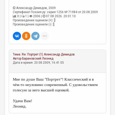
МАЛАЯ ПРОЗА
Александр Демидов
, 2009
ЭССЕИСТИКА
Сертификат Поэзия.ру: серия 1256 № 71984 от 20.08.2009
0 |
1 |
2006 |
07.08.2026. 20:01:10
ЛИТЕРАТУРОВЕДЕНИЕ
Произведение оценили (+): []
Произведение оценили (-): []
КУЛЬТУРОВЕДЕНИЕ
ПУБЛИЦИСТИКА
РЕЦЕНЗИРОВАНИЕ
Тема:
Re: Портрет (1)
Александр Демидов
ЦИКЛЫ ПУБЛИКАЦИЙ
Автор
Барановский Леонид
Дата и время: 20.08.2009, 16:41:55
ТРЕДИАКОВСКИЙ
МЕДИА
Мне по душе Ваш "Портрет"! Классический и в
ВКОНТАКТЕ
чём-то неуловимо современный. С удовольствием
голосую за него высшей оценкой.
Удачи Вам!
Леонид.