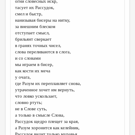
огни словесных искр,
тасует их Рассудок,
ДАЙДЖЕСТ
смел и быстр,
ПРОИЗВЕДЕНИЯ
нанизывая бисеры на нитку,
за внешним блеском
ПЕРЕВОДЫ
отступает смысл,
брильянт сверкает
КОНКУРСЫ
в гранях точных чисел,
ДЕТСКАЯ КОМНАТА
слова переливаются в слога,
и со словами
КНИЖНАЯ ПОЛКА
мы играем в бисер,
как кости их меча
ОБЗОР ЛИТЕРАТУРЫ
у очага,
СТРАНИЦЫ ПАМЯТИ
где Разум их переплавляет снова,
утраченное хочет им вернуть,
ОБЪЯВЛЕНИЯ
что ловко ускользает,
словно ртуть;
КОЛОНКА РЕДАКТОРА
не в Слове суть,
а только в смысле Слова,
РЕДКОЛЛЕГИЯ
Рассудок щедро плещет за края,
ОТ РЕДАКЦИИ
а Разум хоронится как келейник,
Рассудок видит только муравья,