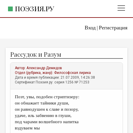
ПОЭЗИЯ.РУ
Вход
Регистрация
ГЛАВНОЕ МЕНЮ
|
ПОЭЗИЯ.РУ
ИЗДАТЕЛЬСТВО
Рассудок и Разум
ЖАНРЫ
АВТОРЫ
Автор:
Александр Демидов
Отдел (рубрика, жанр):
Философская лирика
КОММЕНТАРИИ
Дата и время публикации: 21.07.2009, 14:26:38
Сертификат Поэзия.ру: серия 1256 № 71253
ЛИТСАЛОН
Поэт, увы, подобен стриптизеру:
НОВОСТИ
он обнажает тайники души,
ПРАВИЛА САЙТА
он равнодушен к славе и позору,
удаче, иль забвению в глуши,
под чарами волшебного напитка
ОТДЕЛЫ И РУБРИКИ
вздуваем мы
ИЗБРАННОЕ