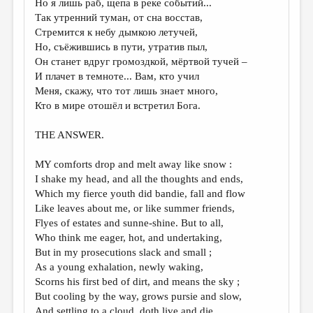
Но я лишь раб, щепа в реке событий...
Так утренний туман, от сна восстав,
ДАЙДЖЕСТ
Стремится к небу дымкою летучей,
ПРОИЗВЕДЕНИЯ
Но, съёжившись в пути, утратив пыл,
Он станет вдруг громоздкой, мёртвой тучей –
ПЕРЕВОДЫ
И плачет в темноте... Вам, кто учил
Меня, скажу, что тот лишь знает много,
КОНКУРСЫ
Кто в мире отошёл и встретил Бога.
ДЕТСКАЯ КОМНАТА
THE ANSWER.
КНИЖНАЯ ПОЛКА
MY comforts drop and melt away like snow :
ОБЗОР ЛИТЕРАТУРЫ
I shake my head, and all the thoughts and ends,
СТРАНИЦЫ ПАМЯТИ
Which my fierce youth did bandie, fall and flow
Like leaves about me, or like summer friends,
ОБЪЯВЛЕНИЯ
Flyes of estates and sunne-shine. But to all,
Who think me eager, hot, and undertaking,
КОЛОНКА РЕДАКТОРА
But in my prosecutions slack and small ;
As a young exhalation, newly waking,
РЕДКОЛЛЕГИЯ
Scorns his first bed of dirt, and means the sky ;
ОТ РЕДАКЦИИ
But cooling by the way, grows pursie and slow,
And settling to a cloud, doth live and die