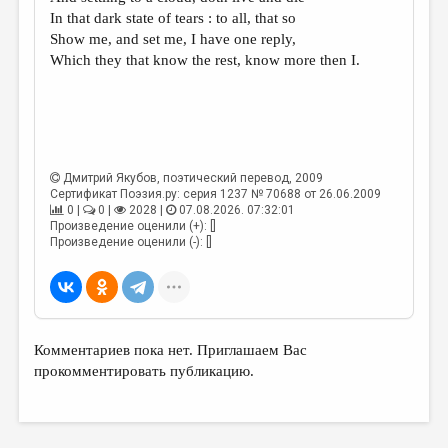
МАЛАЯ ПРОЗА
In that dark state of tears : to all, that so
Show me, and set me, I have one reply,
ЭССЕИСТИКА
Which they that know the rest, know more then I.
ЛИТЕРАТУРОВЕДЕНИЕ
КУЛЬТУРОВЕДЕНИЕ
ПУБЛИЦИСТИКА
Дмитрий Якубов
, поэтический перевод, 2009
РЕЦЕНЗИРОВАНИЕ
Сертификат Поэзия.ру: серия 1237 № 70688 от 26.06.2009
0 |
0 |
2028 |
07.08.2026. 07:32:01
ЦИКЛЫ ПУБЛИКАЦИЙ
Произведение оценили (+): []
Произведение оценили (-): []
ТРЕДИАКОВСКИЙ
МЕДИА
ВКОНТАКТЕ
Комментариев пока нет. Приглашаем Вас
прокомментировать публикацию.