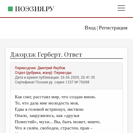
ПОЭЗИЯ.РУ
Вход
Регистрация
ГЛАВНОЕ МЕНЮ
|
ПОЭЗИЯ.РУ
ИЗДАТЕЛЬСТВО
Джордж Герберт. Ответ
ЖАНРЫ
АВТОРЫ
Переводчик:
Дмитрий Якубов
Отдел (рубрика, жанр):
Переводы
КОММЕНТАРИИ
Дата и время публикации: 26.06.2009, 20:41:35
Сертификат Поэзия.ру: серия 1237 № 70688
ЛИТСАЛОН
Как снег, расстаял мир, что создан мною.
НОВОСТИ
То, что дала мне молодость моя,
ПРАВИЛА САЙТА
Едва я головой встряхнул, листвою
Опало, закружилось, как «друзья
Поместий», мухи... Вы, быть может, мните,
ОТДЕЛЫ И РУБРИКИ
Что я силён, свободен, страстен, прав –
ИЗБРАННОЕ