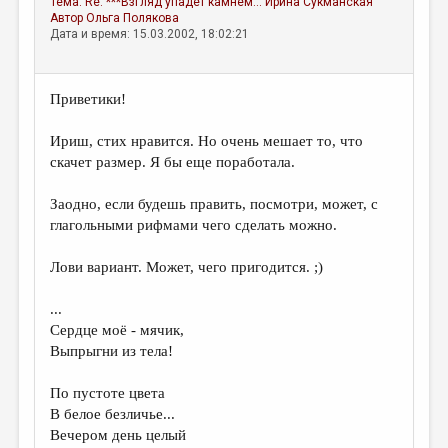
Тема:
Re: ***Взгляд упадёт камнем...
Ирина Сукманская
МАЛАЯ ПРОЗА
Автор
Ольга Полякова
Дата и время: 15.03.2002, 18:02:21
ЭССЕИСТИКА
ЛИТЕРАТУРОВЕДЕНИЕ
Приветики!
КУЛЬТУРОВЕДЕНИЕ
Ириш, стих нравится. Но очень мешает то, что
ПУБЛИЦИСТИКА
скачет размер. Я бы еще поработала.
РЕЦЕНЗИРОВАНИЕ
Заодно, если будешь править, посмотри, может, с
ЦИКЛЫ ПУБЛИКАЦИЙ
глагольными рифмами чего сделать можно.
ТРЕДИАКОВСКИЙ
Лови вариант. Может, чего пригодится. ;)
МЕДИА
...
ВКОНТАКТЕ
Сердце моё - мячик,
Выпрыгни из тела!
По пустоте цвета
В белое безличье...
Вечером день целый