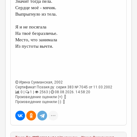
Значит тогда пела.
Сердце моё - мячик.
ДАЙДЖЕСТ
Выпрыгнуло из тела.
ПРОИЗВЕДЕНИЯ
Я и не посягала
ПЕРЕВОДЫ
На твоё безразличье.
Место, что занимала
КОНКУРСЫ
Из пустоты вычти.
ДЕТСКАЯ КОМНАТА
КНИЖНАЯ ПОЛКА
ОБЗОР ЛИТЕРАТУРЫ
Ирина Сукманская
, 2002
СТРАНИЦЫ ПАМЯТИ
Сертификат Поэзия.ру: серия 383 № 7045 от 11.03.2002
0 |
1 |
2563 |
08.08.2026. 14:58:20
ОБЪЯВЛЕНИЯ
Произведение оценили (+): []
Произведение оценили (-): []
КОЛОНКА РЕДАКТОРА
РЕДКОЛЛЕГИЯ
ОТ РЕДАКЦИИ