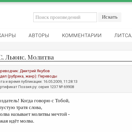
ЖАНРЫ
АВТОРЫ
КОММЕНТАРИИ
ЛИТСА
 С. Льюис. Молитва
реводчик:
Дмитрий Якубов
дел (рубрика, жанр):
Переводы
та и время публикации: 16.05.2009, 11:28:13
ртификат Поэзия.ру: серия 1237 № 69908
оздатель! Когда говорю с Тобой,
пустую тратя слова,
олва называет молитвы мечтой -
акая идёт молва.