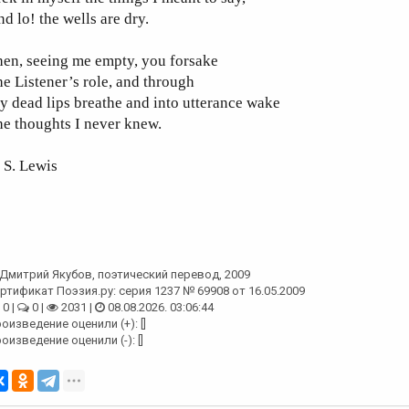
d lo! the wells are dry.
en, seeing me empty, you forsake
e Listener’s role, and through
 dead lips breathe and into utterance wake
e thoughts I never knew.
 S. Lewis
Дмитрий Якубов
, поэтический перевод, 2009
ртификат Поэзия.ру: серия 1237 № 69908 от 16.05.2009
0 |
0 |
2031 |
08.08.2026. 03:06:44
оизведение оценили (+): []
оизведение оценили (-): []