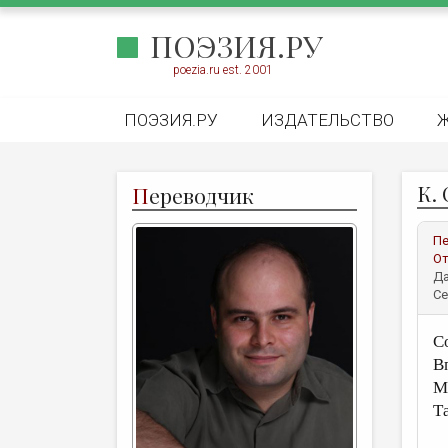
ПОЭЗИЯ.РУ
poezia.ru est. 2001
ПОЭЗИЯ.РУ
ИЗДАТЕЛЬСТВО
К.
П
ереводчик
Пе
От
Да
Се
С
В
М
Т