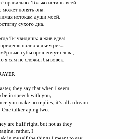
сё правильно. Только истины всей
е может понять она.
нимая истокам души моей,
остигну сухого дна.
огда Ты увидишь: я жив едва!
 придёшь полноводьем рек...
 мёртвые губы прошепчут слова,
то я сам не сложил бы вовек.
RAYER
ster, they say that when I seem
 be in speech with you,
nce you make no replies, it’s all a dream
 One talker aping two.
ey are ha1f right, but not as they
agine; rather, I
ek in myself the things I meant to say,