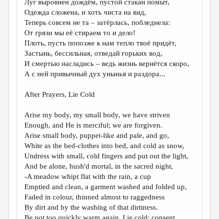
Луг выровнен дождём, пустой стакан помыт,
Одежда сложена, и хоть чиста на вид,
ДАЙДЖЕСТ
Теперь совсем не та – затёрлась, побледнела:
ПРОИЗВЕДЕНИЯ
От грязи мы её стираем то и дело!
Плоть, пусть попозже к нам тепло твоё придёт,
ПЕРЕВОДЫ
Застынь, бессильная, отведай горьких вод,
И смертью насладись – ведь жизнь вернётся скоро,
КОНКУРСЫ
А с ней привычный дух унынья и раздора...
ДЕТСКАЯ КОМНАТА
After Prayers, Lie Cold
КНИЖНАЯ ПОЛКА
Arise my body, my small body, we have striven
ОБЗОР ЛИТЕРАТУРЫ
Enough, and He is merciful; we are forgiven.
СТРАНИЦЫ ПАМЯТИ
Arise small body, puppet-like and pale, and go,
White as the bed-clothes into bed, and cold as snow,
ОБЪЯВЛЕНИЯ
Undress with small, cold fingers and put out the light,
And be alone, hush'd mortal, in the sacred night,
КОЛОНКА РЕДАКТОРА
-A meadow whipt flat with the rain, a cup
Emptied and clean, a garment washed and folded up,
РЕДКОЛЛЕГИЯ
Faded in colour, thinned almost to raggedness
ОТ РЕДАКЦИИ
By dirt and by the washing of that dirtiness.
Be not too quickly warm again. Lie cold; consent