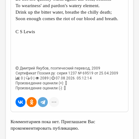
МАЛАЯ ПРОЗА
To weariness' and pardon's watery element.
Drink up the bitter water, breathe the chilly death;
ЭССЕИСТИКА
Soon enough comes the riot of our blood and breath.
ЛИТЕРАТУРОВЕДЕНИЕ
C S Lewis
КУЛЬТУРОВЕДЕНИЕ
ПУБЛИЦИСТИКА
РЕЦЕНЗИРОВАНИЕ
ЦИКЛЫ ПУБЛИКАЦИЙ
Дмитрий Якубов
, поэтический перевод, 2009
Сертификат Поэзия.ру: серия 1237 № 69519 от 25.04.2009
ТРЕДИАКОВСКИЙ
0 |
0 |
2089 |
07.08.2026. 05:12:14
Произведение оценили (+): []
МЕДИА
Произведение оценили (-): []
ВКОНТАКТЕ
Комментариев пока нет. Приглашаем Вас
прокомментировать публикацию.