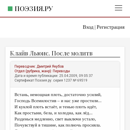
ПОЭЗИЯ.РУ
Вход
Регистрация
ГЛАВНОЕ МЕНЮ
|
ПОЭЗИЯ.РУ
ИЗДАТЕЛЬСТВО
Клайв Льюис. После молитв
ЖАНРЫ
АВТОРЫ
Переводчик:
Дмитрий Якубов
Отдел (рубрика, жанр):
Переводы
КОММЕНТАРИИ
Дата и время публикации: 25.04.2009, 09:05:37
Сертификат Поэзия.ру: серия 1237 № 69519
ЛИТСАЛОН
Встань, немощная плоть, достаточно усилий,
НОВОСТИ
Господь Всемилостив – и нас уже простили...
ПРАВИЛА САЙТА
И куклой плоть встаёт, и тенью плоть идёт,
Как простыни, бела, и холодна, как лёд...
Разденься медленно, свет выключи устало,
ОТДЕЛЫ И РУБРИКИ
Почувствуй в тишине, как полночь просияла.
ИЗБРАННОЕ