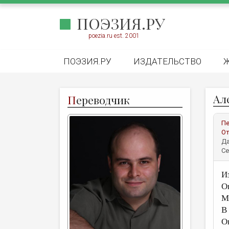
ПОЭЗИЯ.РУ
poezia.ru est. 2001
ПОЭЗИЯ.РУ
ИЗДАТЕЛЬСТВО
Ал
П
ереводчик
Пе
От
Да
Се
И
О
М
В
Он