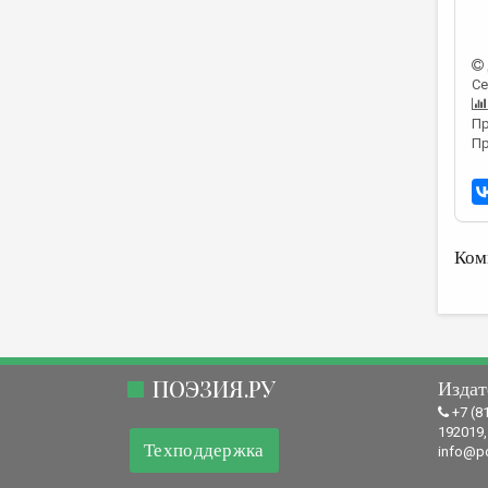
Се
Пр
Пр
Ком
ПОЭЗИЯ.РУ
Издат
+7 (8
192019,
Техподдержка
info@po