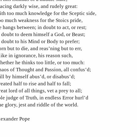
acing darkly wise, and rudely great:
th too much knowledge for the Sceptic side,
o much weakness for the Stoics pride,
 hangs between; in doubt to act, or rest;
 doubt to deem himself a God, or Beast;
 doubt to his Mind or Body to prefer;
rn but to die, and reas’ning but to err,
ike in ignorance, his reason such,
ether he thinks too little, or too much:
aos of Thought and Passion, all confus’d;
ill by himself abus’d, or disabus’d;
eated half to rise and half to fall;
eat lord of all things, vet a prey to all;
le judge of Truth, in endless Error hurl’d
e glory, jest and riddle of the world.
lexander Pope