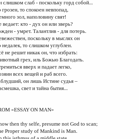
н слишком слаб - поскольку горд собой...
о грозен, то спокоен невпопад,
емного зол, наполовину свят!
 ведает: кто - дух он или зверь?
ожден - умрет. Талантлив - для потерь.
евежествен, поскольку в мыслях он
о недалек, то слишком углублен.
сё не решит никак он, что избрать:
ивотный грех, иль Божью Благодать.
тремиться вверх и падает легко,
озяин всех вещей и раб всего.
аблудший, он лишь Истине судья –
асмешка, свет и тайна бытия...
ROM «ESSAY ON MAN»
ow then thy selfe, presume not God to scan;
he Proper study of Mankind is Man.
 this isthmus of a middle state,