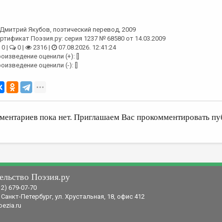
Дмитрий Якубов
, поэтический перевод, 2009
ртификат Поэзия.ру: серия 1237 № 68580 от 14.03.2009
0 |
0 |
2316 |
07.08.2026. 12:41:24
оизведение оценили (+): []
оизведение оценили (-): []
ментариев пока нет. Приглашаем Вас прокомментировать пу
ельство Поэзия.ру
12) 679-07-70
 Санкт-Петербург, ул. Хрустальная, 18, офис 412
ezia.ru