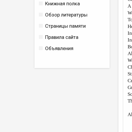
Книжная полка
A 
Wi
Обзор литературы
To
Страницы памяти
He
In
Правила сайта
In
Bo
Объявления
Al
Wh
Ch
St
Cr
Gr
So
Th
A