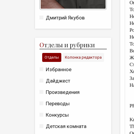
О
Т
Н
Дмитрий Якубов
Не
Р
Н
О
тделы и рубрики
Т
В
Ж
Отделы
Колонка редактора
С
Избранное
Х
З
Дайджест
Н
Произведения
Переводы
P
Конкурсы
Kn
Детская комната
T
On