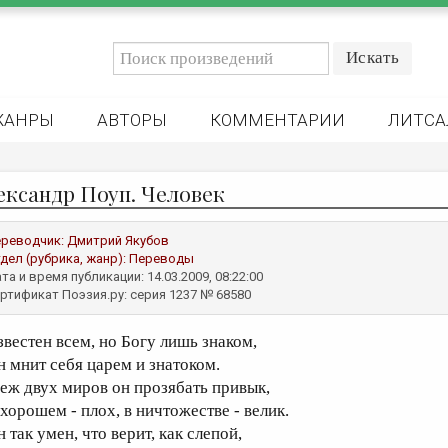
ЖАНРЫ
АВТОРЫ
КОММЕНТАРИИ
ЛИТСА
ександр Поуп. Человек
реводчик:
Дмитрий Якубов
дел (рубрика, жанр):
Переводы
та и время публикации: 14.03.2009, 08:22:00
ртификат Поэзия.ру: серия 1237 № 68580
звестен всем, но Богу лишь знаком,
н мнит себя царем и знатоком.
еж двух миров он прозябать привык,
 хорошем - плох, в ничтожестве - велик.
 так умен, что верит, как слепой,