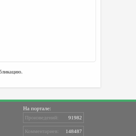
бликацию.
На портале:
Произведений:
91982
Комментариев:
148487