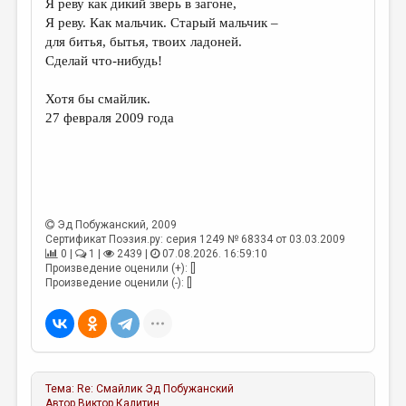
Я реву как дикий зверь в загоне,
Я реву. Как мальчик. Старый мальчик –
ДАЙДЖЕСТ
для битья, бытья, твоих ладоней.
ПРОИЗВЕДЕНИЯ
Сделай что-нибудь!
ПЕРЕВОДЫ
Хотя бы смайлик.
27 февраля 2009 года
КОНКУРСЫ
ДЕТСКАЯ КОМНАТА
КНИЖНАЯ ПОЛКА
ОБЗОР ЛИТЕРАТУРЫ
Эд Побужанский
, 2009
Сертификат Поэзия.ру: серия 1249 № 68334 от 03.03.2009
СТРАНИЦЫ ПАМЯТИ
0 |
1 |
2439 |
07.08.2026. 16:59:10
Произведение оценили (+): []
ОБЪЯВЛЕНИЯ
Произведение оценили (-): []
КОЛОНКА РЕДАКТОРА
РЕДКОЛЛЕГИЯ
ОТ РЕДАКЦИИ
Тема:
Re: Смайлик
Эд Побужанский
Автор
Виктор Калитин