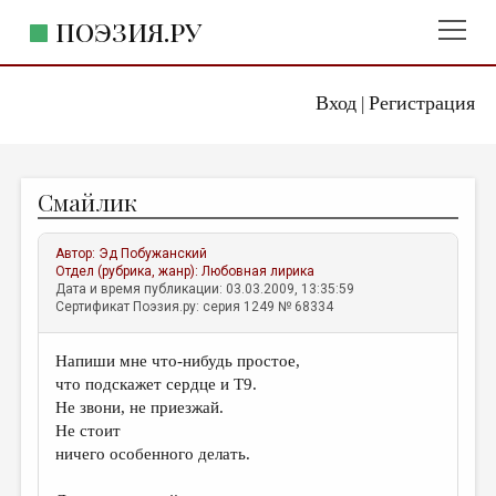
ПОЭЗИЯ.РУ
Вход
Регистрация
ГЛАВНОЕ МЕНЮ
|
ПОЭЗИЯ.РУ
ИЗДАТЕЛЬСТВО
Смайлик
ЖАНРЫ
АВТОРЫ
Автор:
Эд Побужанский
Отдел (рубрика, жанр):
Любовная лирика
КОММЕНТАРИИ
Дата и время публикации: 03.03.2009, 13:35:59
Сертификат Поэзия.ру: серия 1249 № 68334
ЛИТСАЛОН
Напиши мне что-нибудь простое,
НОВОСТИ
что подскажет сердце и Т9.
ПРАВИЛА САЙТА
Не звони, не приезжай.
Не стоит
ничего особенного делать.
ОТДЕЛЫ И РУБРИКИ
ИЗБРАННОЕ