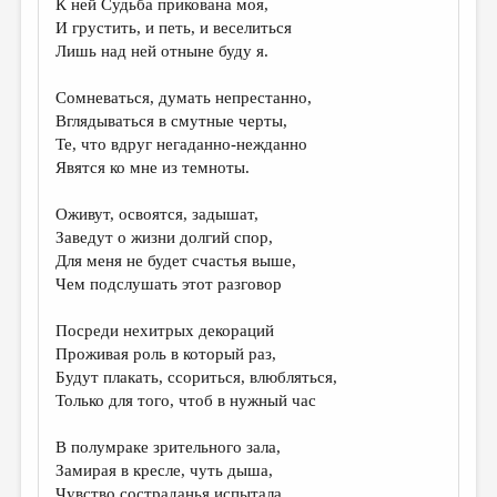
К ней Судьба прикована моя,
И грустить, и петь, и веселиться
ДАЙДЖЕСТ
Лишь над ней отныне буду я.
ПРОИЗВЕДЕНИЯ
Сомневаться, думать непрестанно,
ПЕРЕВОДЫ
Вглядываться в смутные черты,
Те, что вдруг негаданно-нежданно
КОНКУРСЫ
Явятся ко мне из темноты.
ДЕТСКАЯ КОМНАТА
Оживут, освоятся, задышат,
КНИЖНАЯ ПОЛКА
Заведут о жизни долгий спор,
Для меня не будет счастья выше,
ОБЗОР ЛИТЕРАТУРЫ
Чем подслушать этот разговор
СТРАНИЦЫ ПАМЯТИ
Посреди нехитрых декораций
ОБЪЯВЛЕНИЯ
Проживая роль в который раз,
Будут плакать, ссориться, влюбляться,
КОЛОНКА РЕДАКТОРА
Только для того, чтоб в нужный час
РЕДКОЛЛЕГИЯ
В полумраке зрительного зала,
ОТ РЕДАКЦИИ
Замирая в кресле, чуть дыша,
Чувство состраданья испытала