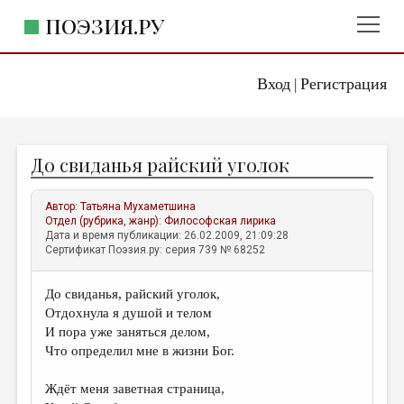
ПОЭЗИЯ.РУ
Вход
Регистрация
ГЛАВНОЕ МЕНЮ
|
ПОЭЗИЯ.РУ
ИЗДАТЕЛЬСТВО
До свиданья райский уголок
ЖАНРЫ
АВТОРЫ
Автор:
Татьяна Мухаметшина
Отдел (рубрика, жанр):
Философская лирика
КОММЕНТАРИИ
Дата и время публикации: 26.02.2009, 21:09:28
Сертификат Поэзия.ру: серия 739 № 68252
ЛИТСАЛОН
До свиданья, райский уголок,
НОВОСТИ
Отдохнула я душой и телом
ПРАВИЛА САЙТА
И пора уже заняться делом,
Что определил мне в жизни Бог.
ОТДЕЛЫ И РУБРИКИ
Ждёт меня заветная страница,
ИЗБРАННОЕ