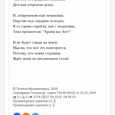
МАЛАЯ ПРОЗА
Детская открытая душа.
ЭССЕИСТИКА
И, повременив ещё немножко,
ЛИТЕРАТУРОВЕДЕНИЕ
Ощутив под сердцем холодок,
Я со сцены спрыгну, как с подножки,
КУЛЬТУРОВЕДЕНИЕ
Тихо прошептав: "Храни вас Бог!"
ПУБЛИЦИСТИКА
И не будет слаще на земле
РЕЦЕНЗИРОВАНИЕ
Мысли, что всё это повторится,
Потому, что новая страница
ЦИКЛЫ ПУБЛИКАЦИЙ
Ждёт меня на письменном столе!
ТРЕДИАКОВСКИЙ
МЕДИА
ВКОНТАКТЕ
Татьяна Мухаметшина
, 2009
Сертификат Поэзия.ру: серия 739 № 68252 от 26.02.2009
0 |
2 |
2159 |
07.08.2026. 08:58:50
Произведение оценили (+): []
Произведение оценили (-): []