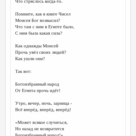
Что стряслось когда-то.
ДАЙДЖЕСТ
Помните, как в книге Чисел
ПРОИЗВЕДЕНИЯ
Моисея Бог возвысил?
Что там с ним в Египте было,
ПЕРЕВОДЫ
С ним была какая сила?
КОНКУРСЫ
Как однажды Моисей
ДЕТСКАЯ КОМНАТА
Прочь увёл своих людей?
Как ушли они?
КНИЖНАЯ ПОЛКА
Так вот:
ОБЗОР ЛИТЕРАТУРЫ
СТРАНИЦЫ ПАМЯТИ
Богоизбранный народ
От Египта прочь идёт!
ОБЪЯВЛЕНИЯ
Утро, вечер, ночь, зарница -
КОЛОНКА РЕДАКТОРА
Всё вперёд, вперёд, вперёд!
РЕДКОЛЛЕГИЯ
«Может всякое случиться,
ОТ РЕДАКЦИИ
Но назад не возвратится
Богоизбранный народ!»