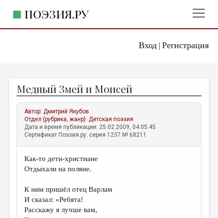
ПОЭЗИЯ.РУ
Вход
Регистрация
ГЛАВНОЕ МЕНЮ
|
ПОЭЗИЯ.РУ
ИЗДАТЕЛЬСТВО
Медный Змей и Моисей
ЖАНРЫ
АВТОРЫ
Автор:
Дмитрий Якубов
Отдел (рубрика, жанр):
Детская поэзия
КОММЕНТАРИИ
Дата и время публикации: 25.02.2009, 04:05:45
Сертификат Поэзия.ру: серия 1237 № 68211
ЛИТСАЛОН
Как-то дети-христиане
НОВОСТИ
Отдыхали на поляне.
ПРАВИЛА САЙТА
К ним пришёл отец Варлам
И сказал: «Ребята!
ОТДЕЛЫ И РУБРИКИ
Расскажу я лучше вам,
ИЗБРАННОЕ