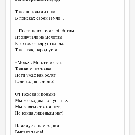
МАЛАЯ ПРОЗА
Так они годами шли
ЭССЕИСТИКА
В поисках своей земли...
ЛИТЕРАТУРОВЕДЕНИЕ
...После новой славной битвы
КУЛЬТУРОВЕДЕНИЕ
Прозвучали не молитвы.
Разразился вдруг скандал:
ПУБЛИЦИСТИКА
Так и так, народ устал.
РЕЦЕНЗИРОВАНИЕ
«Может, Моисей и свят,
ЦИКЛЫ ПУБЛИКАЦИЙ
Только мало толка!
Ноги ужас как болят,
ТРЕДИАКОВСКИЙ
Если ходишь долго!
МЕДИА
От Исхода и поныне
ВКОНТАКТЕ
Мы всё ходим по пустыне,
Мы воюем столько лет,
Но конца лишеньям нет!
Почему-то нам одним
Выпало такое!