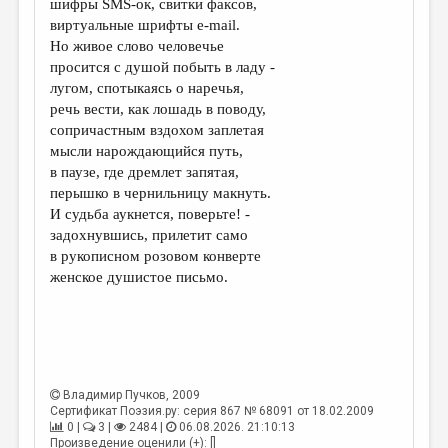
шифры SMS-ок, свитки факсов,
виртуальные шрифты e-mail.
ДАЙДЖЕСТ
Но живое слово человечье
ПРОИЗВЕДЕНИЯ
просится с душой побыть в ладу -
лугом, спотыкаясь о наречья,
ПЕРЕВОДЫ
речь вести, как лошадь в поводу,
сопричастным вздохом заплетая
КОНКУРСЫ
мысли нарождающийся путь,
ДЕТСКАЯ КОМНАТА
в паузе, где дремлет запятая,
перышко в чернильницу макнуть.
КНИЖНАЯ ПОЛКА
И судьба аукнется, поверьте! -
задохнувшись, прилетит само
ОБЗОР ЛИТЕРАТУРЫ
в рукописном розовом конверте
СТРАНИЦЫ ПАМЯТИ
женское душистое письмо.
ОБЪЯВЛЕНИЯ
КОЛОНКА РЕДАКТОРА
РЕДКОЛЛЕГИЯ
Владимир Пучков
, 2009
Сертификат Поэзия.ру: серия 867 № 68091 от 18.02.2009
ОТ РЕДАКЦИИ
0 |
3 |
2484 |
06.08.2026. 21:10:13
Произведение оценили (+): []