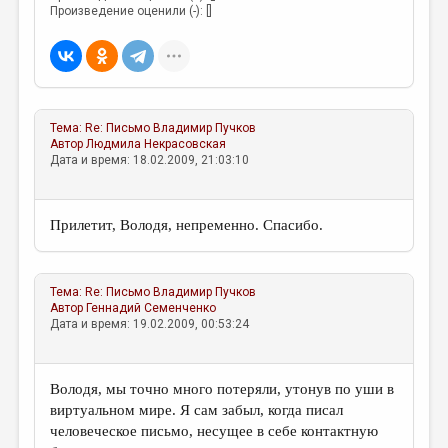
МАЛАЯ ПРОЗА
Произведение оценили (-): []
ЭССЕИСТИКА
ЛИТЕРАТУРОВЕДЕНИЕ
КУЛЬТУРОВЕДЕНИЕ
Тема:
Re: Письмо
Владимир Пучков
ПУБЛИЦИСТИКА
Автор
Людмила Некрасовская
Дата и время: 18.02.2009, 21:03:10
РЕЦЕНЗИРОВАНИЕ
ЦИКЛЫ ПУБЛИКАЦИЙ
Прилетит, Володя, непременно. Спасибо.
ТРЕДИАКОВСКИЙ
МЕДИА
Тема:
Re: Письмо
Владимир Пучков
Автор
Геннадий Семенченко
ВКОНТАКТЕ
Дата и время: 19.02.2009, 00:53:24
Володя, мы точно много потеряли, утонув по уши в
виртуальном мире. Я сам забыл, когда писал
человеческое письмо, несущее в себе контактную