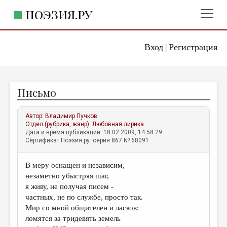
ПОЭЗИЯ.РУ
Вход
Регистрация
ГЛАВНОЕ МЕНЮ
|
ПОЭЗИЯ.РУ
ИЗДАТЕЛЬСТВО
Письмо
ЖАНРЫ
АВТОРЫ
Автор:
Владимир Пучков
Отдел (рубрика, жанр):
Любовная лирика
КОММЕНТАРИИ
Дата и время публикации: 18.02.2009, 14:58:29
Сертификат Поэзия.ру: серия 867 № 68091
ЛИТСАЛОН
В меру оснащен и независим,
НОВОСТИ
незаметно убыстряя шаг,
ПРАВИЛА САЙТА
я живу, не получая писем -
частных, не по службе, просто так.
Мир со мной общителен и ласков:
ОТДЕЛЫ И РУБРИКИ
ломятся за тридевять земель
ИЗБРАННОЕ