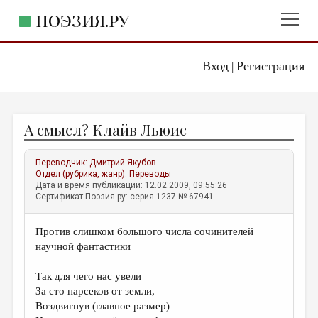
ПОЭЗИЯ.РУ
Вход
Регистрация
ГЛАВНОЕ МЕНЮ
|
ПОЭЗИЯ.РУ
ИЗДАТЕЛЬСТВО
А смысл? Клайв Льюис
ЖАНРЫ
АВТОРЫ
Переводчик:
Дмитрий Якубов
Отдел (рубрика, жанр):
Переводы
КОММЕНТАРИИ
Дата и время публикации: 12.02.2009, 09:55:26
Сертификат Поэзия.ру: серия 1237 № 67941
ЛИТСАЛОН
Против слишком большого числа сочинителей
НОВОСТИ
научной фантастики
ПРАВИЛА САЙТА
Так для чего нас увели
За сто парсеков от земли,
ОТДЕЛЫ И РУБРИКИ
Воздвигнув (главное размер)
ИЗБРАННОЕ