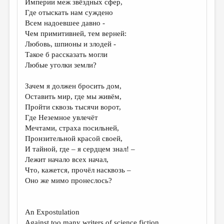
Империи меж звёздных сфер,
Где отыскать нам суждено
ДАЙДЖЕСТ
Всем надоевшее давно -
ПРОИЗВЕДЕНИЯ
Чем примитивней, тем верней:
Любовь, шпионы и злодей -
ПЕРЕВОДЫ
Такое б рассказать могли
Любые уголки земли?
КОНКУРСЫ
ДЕТСКАЯ КОМНАТА
Зачем я должен бросить дом,
Оставить мир, где мы живём,
КНИЖНАЯ ПОЛКА
Пройти сквозь тысячи ворот,
Где Неземное увлечёт
ОБЗОР ЛИТЕРАТУРЫ
Мечтами, страха посильней,
СТРАНИЦЫ ПАМЯТИ
Пронзительной красой своей,
И тайной, где – я сердцем знал! –
ОБЪЯВЛЕНИЯ
Лежит начало всех начал,
Что, кажется, прочёл насквозь –
КОЛОНКА РЕДАКТОРА
Оно же мимо пронеслось?
РЕДКОЛЛЕГИЯ
ОТ РЕДАКЦИИ
An Expostulation
Against too many writers of science fiction