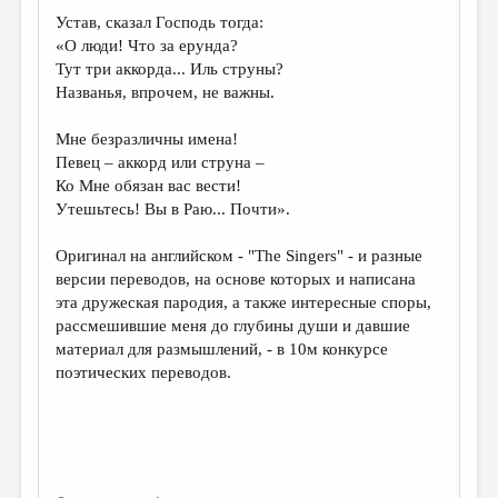
МАЛАЯ ПРОЗА
Устав, сказал Господь тогда:
ЭССЕИСТИКА
«О люди! Что за ерунда?
Тут три аккорда... Иль струны?
ЛИТЕРАТУРОВЕДЕНИЕ
Названья, впрочем, не важны.
КУЛЬТУРОВЕДЕНИЕ
Мне безразличны имена!
ПУБЛИЦИСТИКА
Певец – аккорд или струна –
Ко Мне обязан вас вести!
РЕЦЕНЗИРОВАНИЕ
Утешьтесь! Вы в Раю... Почти».
ЦИКЛЫ ПУБЛИКАЦИЙ
Оригинал на английском - "The Singers" - и разные
ТРЕДИАКОВСКИЙ
версии переводов, на основе которых и написана
эта дружеская пародия, а также интересные споры,
МЕДИА
рассмешившие меня до глубины души и давшие
материал для размышлений, - в 10м конкурсе
ВКОНТАКТЕ
поэтических переводов.