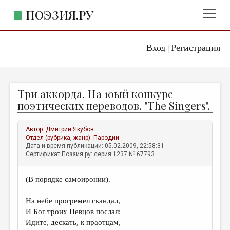
ПОЭЗИЯ.РУ
Вход
Регистрация
ГЛАВНОЕ МЕНЮ
|
ПОЭЗИЯ.РУ
ИЗДАТЕЛЬСТВО
Три аккорда. На 10ый конкурс
ЖАНРЫ
поэтических переводов. "The Singers".
АВТОРЫ
Автор:
Дмитрий Якубов
КОММЕНТАРИИ
Отдел (рубрика, жанр):
Пародии
Дата и время публикации: 05.02.2009, 22:58:31
ЛИТСАЛОН
Сертификат Поэзия.ру: серия 1237 № 67793
НОВОСТИ
(В порядке самоиронии).
ПРАВИЛА САЙТА
На небе прогремел скандал,
ОТДЕЛЫ И РУБРИКИ
И Бог троих Певцов послал:
Идите, дескать, к праотцам,
ИЗБРАННОЕ