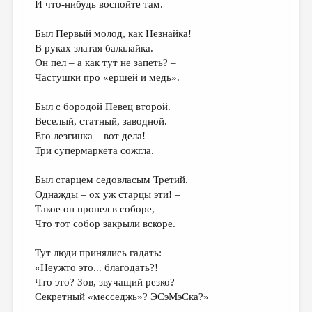
И что-нибудь воспойте там.
ДАЙДЖЕСТ
Был Первый молод, как Незнайка!
ПРОИЗВЕДЕНИЯ
В руках златая балалайка.
Он пел – а как тут не запеть? –
ПЕРЕВОДЫ
Частушки про «ершей и медь».
КОНКУРСЫ
Был с бородой Певец второй.
ДЕТСКАЯ КОМНАТА
Веселый, статный, заводной.
Его лезгинка – вот дела! –
КНИЖНАЯ ПОЛКА
Три супермаркета сожгла.
ОБЗОР ЛИТЕРАТУРЫ
Был старцем седовласым Третий.
СТРАНИЦЫ ПАМЯТИ
Однажды – ох уж старцы эти! –
Такое он пропел в соборе,
ОБЪЯВЛЕНИЯ
Что тот собор закрыли вскоре.
КОЛОНКА РЕДАКТОРА
Тут люди принялись гадать:
РЕДКОЛЛЕГИЯ
«Неужто это... благодать?!
Что это? Зов, звучащий резко?
ОТ РЕДАКЦИИ
Секретный «месседжь»? ЭСэМэСка?»