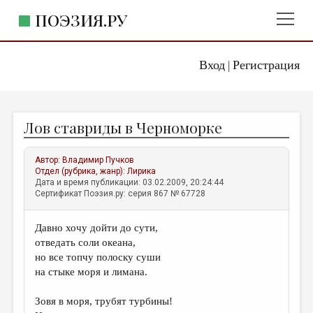
ПОЭЗИЯ.РУ
Вход
Регистрация
ГЛАВНОЕ МЕНЮ
|
ПОЭЗИЯ.РУ
ИЗДАТЕЛЬСТВО
Лов ставриды в Черноморке
ЖАНРЫ
АВТОРЫ
Автор:
Владимир Пучков
Отдел (рубрика, жанр):
Лирика
КОММЕНТАРИИ
Дата и время публикации: 03.02.2009, 20:24:44
Сертификат Поэзия.ру: серия 867 № 67728
ЛИТСАЛОН
Давно хочу дойти до сути,
НОВОСТИ
отведать соли океана,
ПРАВИЛА САЙТА
но все топчу полоску суши
на стыке моря и лимана.
ОТДЕЛЫ И РУБРИКИ
Зовя в моря, трубят турбины!
ИЗБРАННОЕ