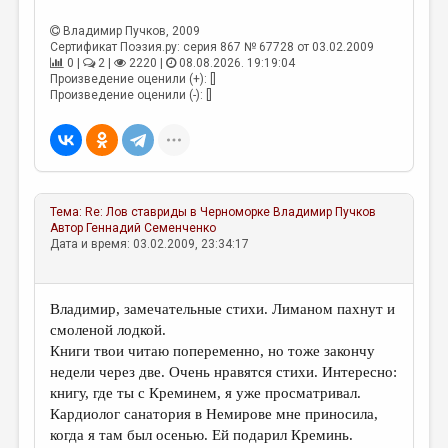
МАЛАЯ ПРОЗА
Владимир Пучков
, 2009
ЭССЕИСТИКА
Сертификат Поэзия.ру: серия 867 № 67728 от 03.02.2009
0 |
2 |
2220 |
08.08.2026. 19:19:04
ЛИТЕРАТУРОВЕДЕНИЕ
Произведение оценили (+): []
Произведение оценили (-): []
КУЛЬТУРОВЕДЕНИЕ
ПУБЛИЦИСТИКА
РЕЦЕНЗИРОВАНИЕ
Тема:
Re: Лов ставриды в Черноморке
Владимир Пучков
ЦИКЛЫ ПУБЛИКАЦИЙ
Автор
Геннадий Семенченко
Дата и время: 03.02.2009, 23:34:17
ТРЕДИАКОВСКИЙ
МЕДИА
Владимир, замечательные стихи. Лиманом пахнут и
ВКОНТАКТЕ
смоленой лодкой.
Книги твои читаю попеременно, но тоже закончу
недели через две. Очень нравятся стихи. Интересно:
книгу, где ты с Креминем, я уже просматривал.
Кардиолог санатория в Немирове мне приносила,
когда я там был осенью. Ей подарил Креминь.