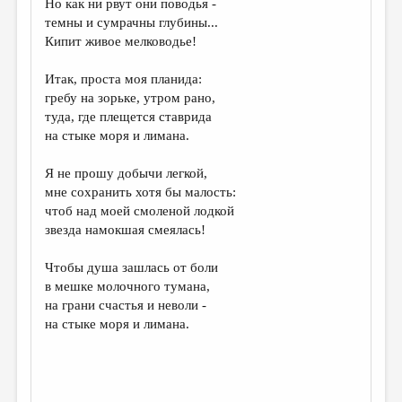
Но как ни рвут они поводья -
темны и сумрачны глубины...
ДАЙДЖЕСТ
Кипит живое мелководье!
ПРОИЗВЕДЕНИЯ
Итак, проста моя планида:
ПЕРЕВОДЫ
гребу на зорьке, утром рано,
туда, где плещется ставрида
КОНКУРСЫ
на стыке моря и лимана.
ДЕТСКАЯ КОМНАТА
Я не прошу добычи легкой,
КНИЖНАЯ ПОЛКА
мне сохранить хотя бы малость:
чтоб над моей смоленой лодкой
ОБЗОР ЛИТЕРАТУРЫ
звезда намокшая смеялась!
СТРАНИЦЫ ПАМЯТИ
Чтобы душа зашлась от боли
ОБЪЯВЛЕНИЯ
в мешке молочного тумана,
на грани счастья и неволи -
КОЛОНКА РЕДАКТОРА
на стыке моря и лимана.
РЕДКОЛЛЕГИЯ
ОТ РЕДАКЦИИ