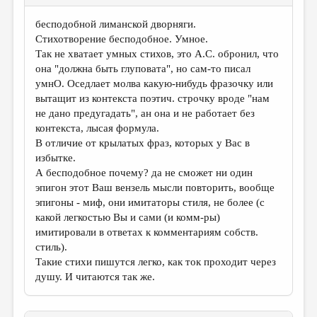
бесподобной лиманской дворняги.
Стихотворение бесподобное. Умное.
Так не хватает умных стихов, это А.С. обронил, что
она "должна быть глуповата", но сам-то писал
умнО. Оседлает молва какую-нибудь фразочку или
вытащит из контекста поэтич. строчку вроде "нам
не дано предугадать", ан она и не работает без
контекста, лысая формула.
В отличие от крылатых фраз, которых у Вас в
избытке.
А бесподобное почему? да не сможет ни один
эпигон этот Ваш вензель мысли повторить, вообще
эпигоны - миф, они имитаторы стиля, не более (с
какой легкостью Вы и сами (и комм-ры)
имитировали в ответах к комментариям собств.
стиль).
Такие стихи пишутся легко, как ток проходит через
душу. И читаются так же.