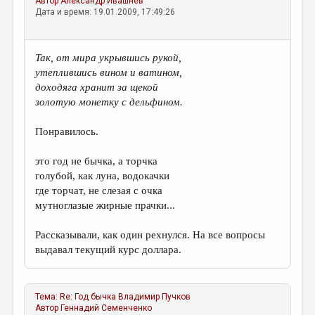
Автор
Александр Ивашнёв
Дата и время: 19.01.2009, 17:49:26
Так, от мира укрывшись рукой,
утеплившись вином и ватином,
доходяга хранит за щекой
золотую монетку с дельфином.
Понравилось.
это год не бычка, а торчка
голубой, как луна, водокачки
где торчат, не слезая с очка
мутноглазые жирные прачки...
Рассказывали, как один рехнулся. На все вопросы
выдавал текущий курс доллара.
Тема:
Re: Год бычка
Владимир Пучков
Автор
Геннадий Семенченко