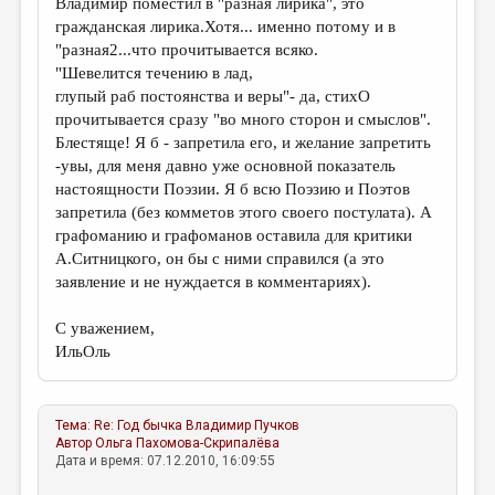
Владимир поместил в "разная лирика", это
гражданская лирика.Хотя... именно потому и в
"разная2...что прочитывается всяко.
"Шевелится течению в лад,
глупый раб постоянства и веры"- да, стихО
прочитывается сразу "во много сторон и смыслов".
Блестяще! Я б - запретила его, и желание запретить
-увы, для меня давно уже основной показатель
настоящности Поэзии. Я б всю Поэзию и Поэтов
запретила (без комметов этого своего постулата). А
графоманию и графоманов оставила для критики
А.Ситницкого, он бы с ними справился (а это
заявление и не нуждается в комментариях).
С уважением,
ИльОль
Тема:
Re: Год бычка
Владимир Пучков
Автор
Ольга Пахомова-Скрипалёва
Дата и время: 07.12.2010, 16:09:55