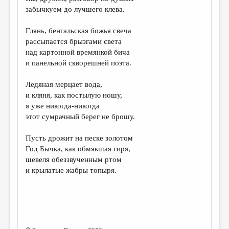
МАЛАЯ ПРОЗА
забычкуем до лучшего клева.
ЭССЕИСТИКА
Глянь, бенгальская божья свеча
ЛИТЕРАТУРОВЕДЕНИЕ
рассыпается брызгами света
над картонной времянкой бича
КУЛЬТУРОВЕДЕНИЕ
и панельной скворешней поэта.
ПУБЛИЦИСТИКА
Ледяная мерцает вода,
РЕЦЕНЗИРОВАНИЕ
и кляня, как постылую ношу,
я уже никогда-никогда
ЦИКЛЫ ПУБЛИКАЦИЙ
этот сумрачный берег не брошу.
ТРЕДИАКОВСКИЙ
Пусть дрожит на песке золотом
МЕДИА
Год Бычка, как обмякшая гиря,
шевеля обеззвученным ртом
ВКОНТАКТЕ
и крылатые жабры топыря.