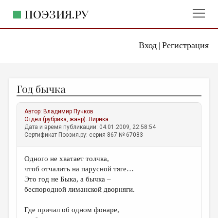
ПОЭЗИЯ.РУ
Вход
Регистрация
ГЛАВНОЕ МЕНЮ
|
ПОЭЗИЯ.РУ
ИЗДАТЕЛЬСТВО
Год бычка
ЖАНРЫ
АВТОРЫ
Автор:
Владимир Пучков
Отдел (рубрика, жанр):
Лирика
КОММЕНТАРИИ
Дата и время публикации: 04.01.2009, 22:58:54
Сертификат Поэзия.ру: серия 867 № 67083
ЛИТСАЛОН
Одного не хватает толчка,
НОВОСТИ
чтоб отчалить на парусной тяге…
ПРАВИЛА САЙТА
Это год не Быка, а бычка –
беспородной лиманской дворняги.
ОТДЕЛЫ И РУБРИКИ
Где причал об одном фонаре,
ИЗБРАННОЕ