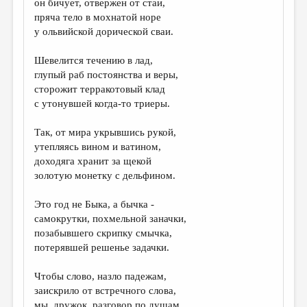
он бичует, отвержен от стаи,
пряча тело в мохнатой норе
ДАЙДЖЕСТ
у ольвийской дорической сваи.
ПРОИЗВЕДЕНИЯ
Шевелится течению в лад,
ПЕРЕВОДЫ
глупый раб постоянства и веры,
сторожит терракотовый клад
КОНКУРСЫ
с утонувшей когда-то триеры.
ДЕТСКАЯ КОМНАТА
Так, от мира укрывшись рукой,
КНИЖНАЯ ПОЛКА
утепляясь вином и ватином,
доходяга хранит за щекой
ОБЗОР ЛИТЕРАТУРЫ
золотую монетку с дельфином.
СТРАНИЦЫ ПАМЯТИ
Это год не Быка, а бычка -
ОБЪЯВЛЕНИЯ
самокрутки, похмельной заначки,
позабывшего скрипку смычка,
КОЛОНКА РЕДАКТОРА
потерявшей решенье задачки.
РЕДКОЛЛЕГИЯ
Чтобы слово, назло падежам,
ОТ РЕДАКЦИИ
заискрило от встречного слова,
мы, дружок, разговор по душам