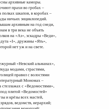
есны архивные каморы.
очиют прахи во гробах –
а полках шкапов, в коробах –
уды ничьих энциклопедий.
ышам архивным на год снеди,
 нам в три века не объять
олков на «Аз», эскадры «Веди»,
едута «I», дружины «Ять»,
оторой нет уж и на свете.
ежурный «Невский альманах»,
ткуда модами, страстями,
толицей правил с волостями
итературный Мономах –
а стеллажах с «Ведомостями»,
 под плитой «Ведомостей»
узы и крёзы всех мастей,
азрядов, ведомств, иерархий;
ытописания монархий;