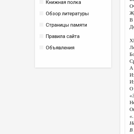
Книжная полка
О
Ж
Обзор литературы
В
Страницы памяти
Д
Правила сайта
X
Объявления
Л
Б
С
А
И
И
О
«
Н
Оп
«
Н
В