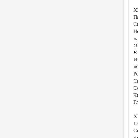
X
П
С
Н
«
О
В
И
«
Р
С
С
Ч
Г
XI
Г
С
Ч