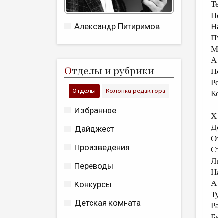
Т
П
Александр Питиримов
Н
П
М
А
О
тделы и рубрики
П
Р
Отделы
Колонка редактора
К
Избранное
X
Д
Дайджест
О
Произведения
С
Л
Переводы
Н
А
Конкурсы
Т
Детская комната
Р
Б