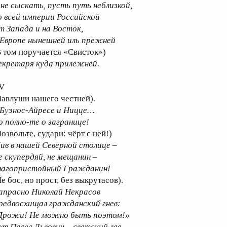
 не сыскать, пусть путь неблизкой,
о всей империи Российской
т Запада и на Восток,
 Европе нынешней иль прежней
В том поручается «Свисток»)
екретаря куда прилежней.
V
Павлуши нашего честней).
 Буэнос-Айресе и Ницце…
о полно-те о загранице!
озвольте, судари: чёрт с ней!)
ив в нашей Северной столице –
е скупердяй, не мещанин –
лагопристойный Гражданин!
е бос, но прост, без выкрутасов).
апрасно Николай Некрасов
редвосхищал гражданский гнев:
Дрожи! Не можно быть поэтом!»
от Павел Львович – светский лев