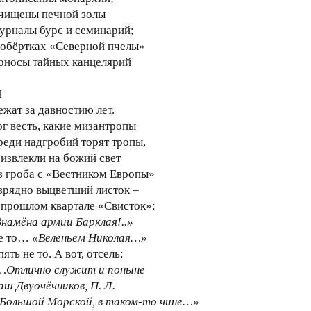
чищены печной золы
урналы бурс и семинарий;
 обёртках «Северной пчелы»
оносы тайных канцелярий
I
ежат за давностию лет.
ог весть, какие мизантропы
реди надгробий торят тропы,
 извлекли на божий свет
з гроба с «Вестником Европы»
зрядно выцветший листок –
 прошлом квартале «Свисток»:
Знамёна армии Барклая!..»
е то…
«Веленьем Николая…»
ять не то. А вот, отсель:
…Отлично служит и поныне
аш Двуочёчников, П. Л.
 Большой Морской, в таком-то чине…»