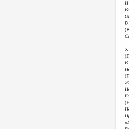
И
В
О
В
(
С
X
(
В
Н
(П
Ж
Н
Б
(Н
Н
П
«
В