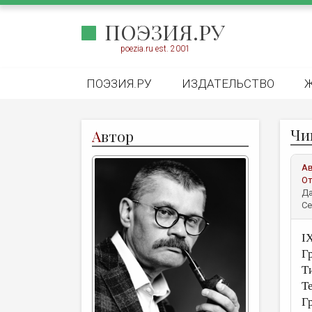
ПОЭЗИЯ.РУ
poezia.ru est. 2001
ПОЭЗИЯ.РУ
ИЗДАТЕЛЬСТВО
Чи
А
втор
А
От
Да
Се
I
Г
Т
Т
Г