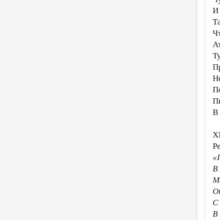
И
Т
Ч
А
Т
П
Не
П
П
В
X
Р
«
В
М
О
С
В