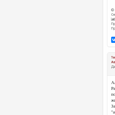
Се
Пр
Пр
Те
А
Да
А
Р
п
ж
З
"