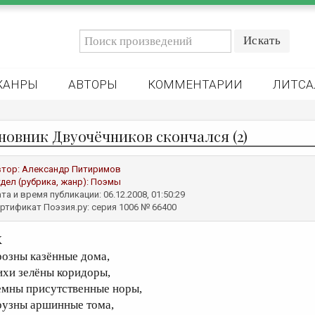
ЖАНРЫ
АВТОРЫ
КОММЕНТАРИИ
ЛИТСА
новник Двуочёчников скончался (2)
втор:
Александр Питиримов
дел (рубрика, жанр):
Поэмы
та и время публикации: 06.12.2008, 01:50:29
ртификат Поэзия.ру: серия 1006 № 66400
X
розны казённые дома,
ихи зелёны коридоры,
емны присутственные норы,
рузны аршинные тома,