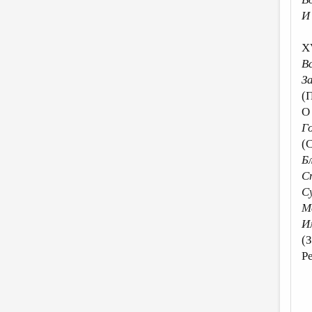
И
X
В
З
(
О
Г
(
Б
С
С
М
И
(
Р