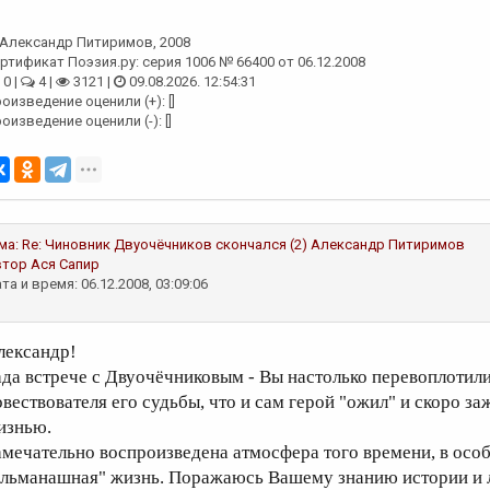
Александр Питиримов
, 2008
ртификат Поэзия.ру: серия 1006 № 66400 от 06.12.2008
0 |
4 |
3121 |
09.08.2026. 12:54:31
оизведение оценили (+): []
оизведение оценили (-): []
ма:
Re: Чиновник Двуочёчников скончался (2)
Александр Питиримов
втор
Ася Сапир
та и время: 06.12.2008, 03:09:06
лександр!
ада встрече с Двуочёчниковым - Вы настолько перевоплотили
овествователя его судьбы, что и сам герой "ожил" и скоро за
изнью.
амечательно воспроизведена атмосфера того времени, в особ
альманашная" жизнь. Поражаюсь Вашему знанию истории и 