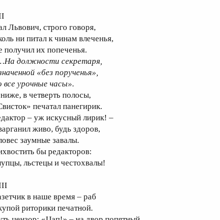
II
ал Львович, строго говоря,
коль ни питал к чинам влеченья,
е получил их попеченья.
…На должности секретаря,
значенной «без порученья»,
о все урочные часы».
 ниже, в четверть полосы,
Свисток» печатал панегирик.
едактор – уж искусный лирик! –
варганил живо, будь здоров,
ловес заумные завалы.
ихвостить бы редакторов:
лупцы, льстецы и честохвалы!
II
азетчик в наше время – раб
купой риторики печатной.
уть цензор: «Цап!» – на двор попятный,