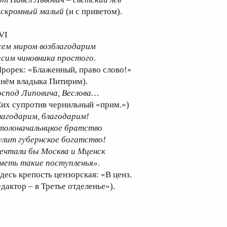
 скромный малый
(и с приветом).
VI
сем миром возблагодарим
асим чиновника простого.
Прорек: «Блаженный, право слово!»
 нём владыка Питирим).
оспод Липовича, Веслова…
Сих супротив чернильный «прим.»)
лагодарим, благодарим!
толоначальнцкое братство
улит губернское богатство!
ечтали бы Москва и Мценск
меть такие поступленья».
Здесь крепость цензорская: «В ценз.
едактор – в Третье отделенье»).