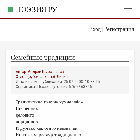
ПОЭЗИЯ.РУ
Вход
Регистрация
ГЛАВНОЕ МЕНЮ
|
ПОЭЗИЯ.РУ
ИЗДАТЕЛЬСТВО
Семейные традиции
ЖАНРЫ
АВТОРЫ
Автор:
Андрей Широглазов
Отдел (рубрика, жанр):
Лирика
КОММЕНТАРИИ
Дата и время публикации: 25.07.2008, 10:33:55
Сертификат Поэзия.ру: серия 676 № 63346
ЛИТСАЛОН
Традиционно пью на кухне чай –
НОВОСТИ
Неспешно,
ПРАВИЛА САЙТА
деловито,
порционно.
И думаю, как будто невзначай,
ОТДЕЛЫ И РУБРИКИ
Но тоже чересчур традиционно –
ИЗБРАННОЕ