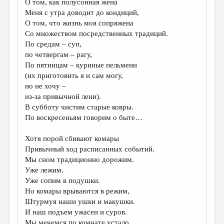
О том, как полусонная жена
Меня с утра доводит до кондиций,
ДАЙДЖЕСТ
О том, что жизнь моя сопряжена
ПРОИЗВЕДЕНИЯ
Со множеством посредственных традиций.
По средам – суп,
ПЕРЕВОДЫ
по четвергам – рагу,
По пятницам – куриные пельмени
КОНКУРСЫ
(их приготовить я и сам могу,
ДЕТСКАЯ КОМНАТА
но не хочу –
из-за привычной лени).
КНИЖНАЯ ПОЛКА
В субботу чистим старые ковры.
По воскресеньям говорим о быте…
ОБЗОР ЛИТЕРАТУРЫ
СТРАНИЦЫ ПАМЯТИ
Хотя порой сбивают комары
Привычный ход расписанных событий.
ОБЪЯВЛЕНИЯ
Мы сном традиционно дорожим.
Уже лежим.
КОЛОНКА РЕДАКТОРА
Уже сопим в подушки.
Но комары врываются в режим,
РЕДКОЛЛЕГИЯ
Штурмуя наши ушки и макушки.
ОТ РЕДАКЦИИ
И наш подъем ужасен и суров.
Мы мечемся по комнате устало