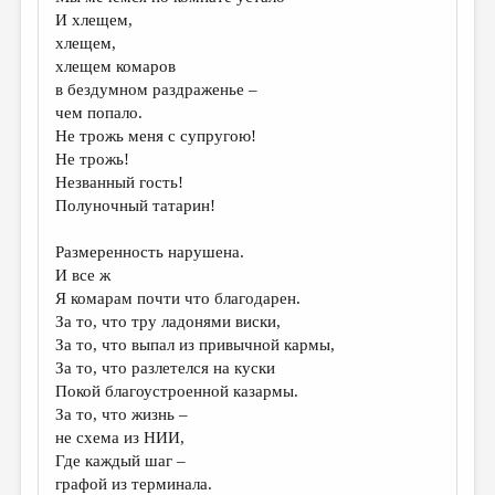
МАЛАЯ ПРОЗА
И хлещем,
хлещем,
ЭССЕИСТИКА
хлещем комаров
ЛИТЕРАТУРОВЕДЕНИЕ
в бездумном раздраженье –
чем попало.
КУЛЬТУРОВЕДЕНИЕ
Не трожь меня с супругою!
Не трожь!
ПУБЛИЦИСТИКА
Незванный гость!
РЕЦЕНЗИРОВАНИЕ
Полуночный татарин!
ЦИКЛЫ ПУБЛИКАЦИЙ
Размеренность нарушена.
И все ж
ТРЕДИАКОВСКИЙ
Я комарам почти что благодарен.
МЕДИА
За то, что тру ладонями виски,
За то, что выпал из привычной кармы,
ВКОНТАКТЕ
За то, что разлетелся на куски
Покой благоустроенной казармы.
За то, что жизнь –
не схема из НИИ,
Где каждый шаг –
графой из терминала.