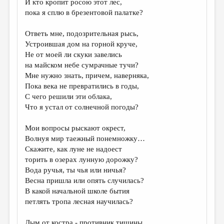
И кто кропит росою этот лес,
пока я сплю в брезентовой палатке?
ДАЙДЖЕСТ
ПРОИЗВЕДЕНИЯ
Ответь мне, подозрительная рысь,
Устроившая дом на горной круче,
ПЕРЕВОДЫ
Не от моей ли скуки завелись
на майском небе сумрачные тучи?
КОНКУРСЫ
Мне нужно знать, причем, наверняка,
ДЕТСКАЯ КОМНАТА
Пока века не превратились в годы,
С чего решили эти облака,
КНИЖНАЯ ПОЛКА
Что я устал от солнечной погоды?
ОБЗОР ЛИТЕРАТУРЫ
Мои вопросы рыскают окрест,
СТРАНИЦЫ ПАМЯТИ
Волнуя мир таежный понемножку…
Скажите, как луне не надоест
ОБЪЯВЛЕНИЯ
торить в озерах лунную дорожку?
Вода ручья, ты чья или ничья?
КОЛОНКА РЕДАКТОРА
Весна пришла или опять случилась?
В какой начальной школе бытия
РЕДКОЛЛЕГИЯ
петлять тропа лесная научилась?
ОТ РЕДАКЦИИ
Дым от костра - противник тишины