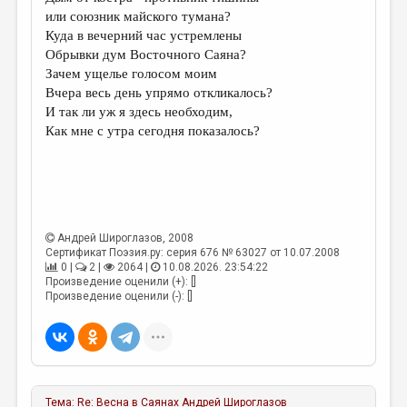
МАЛАЯ ПРОЗА
или союзник майского тумана?
Куда в вечерний час устремлены
ЭССЕИСТИКА
Обрывки дум Восточного Саяна?
ЛИТЕРАТУРОВЕДЕНИЕ
Зачем ущелье голосом моим
Вчера весь день упрямо откликалось?
КУЛЬТУРОВЕДЕНИЕ
И так ли уж я здесь необходим,
Как мне с утра сегодня показалось?
ПУБЛИЦИСТИКА
РЕЦЕНЗИРОВАНИЕ
ЦИКЛЫ ПУБЛИКАЦИЙ
ТРЕДИАКОВСКИЙ
Андрей Широглазов
, 2008
Сертификат Поэзия.ру: серия 676 № 63027 от 10.07.2008
МЕДИА
0 |
2 |
2064 |
10.08.2026. 23:54:22
Произведение оценили (+): []
ВКОНТАКТЕ
Произведение оценили (-): []
Тема:
Re: Весна в Саянах
Андрей Широглазов