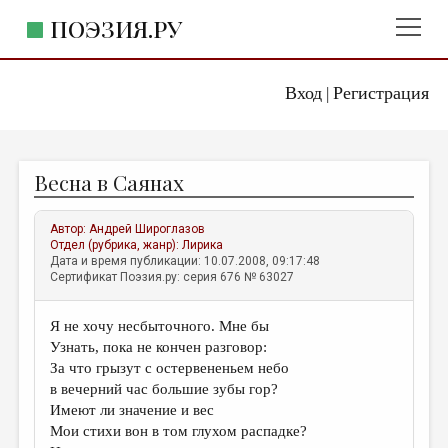
ПОЭЗИЯ.РУ
Вход
Регистрация
ГЛАВНОЕ МЕНЮ
|
ПОЭЗИЯ.РУ
ИЗДАТЕЛЬСТВО
Весна в Саянах
ЖАНРЫ
АВТОРЫ
Автор:
Андрей Широглазов
Отдел (рубрика, жанр):
Лирика
КОММЕНТАРИИ
Дата и время публикации: 10.07.2008, 09:17:48
Сертификат Поэзия.ру: серия 676 № 63027
ЛИТСАЛОН
Я не хочу несбыточного. Мне бы
НОВОСТИ
Узнать, пока не кончен разговор:
ПРАВИЛА САЙТА
За что грызут с остервененьем небо
в вечерний час большие зубы гор?
Имеют ли значение и вес
ОТДЕЛЫ И РУБРИКИ
Мои стихи вон в том глухом распадке?
ИЗБРАННОЕ