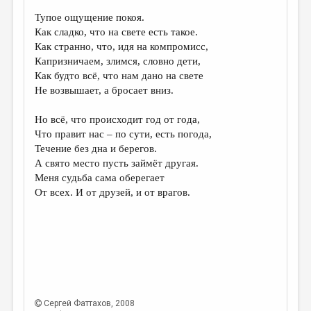
Тупое ощущение покоя.
ДАЙДЖЕСТ
Как сладко, что на свете есть такое.
ПРОИЗВЕДЕНИЯ
Как странно, что, идя на компромисс,
Капризничаем, злимся, словно дети,
ПЕРЕВОДЫ
Как будто всё, что нам дано на свете
Не возвышает, а бросает вниз.
КОНКУРСЫ
ДЕТСКАЯ КОМНАТА
Но всё, что происходит год от года,
Что правит нас – по сути, есть погода,
КНИЖНАЯ ПОЛКА
Течение без дна и берегов.
А свято место пусть займёт другая.
ОБЗОР ЛИТЕРАТУРЫ
Меня судьба сама оберегает
СТРАНИЦЫ ПАМЯТИ
От всех. И от друзей, и от врагов.
ОБЪЯВЛЕНИЯ
КОЛОНКА РЕДАКТОРА
РЕДКОЛЛЕГИЯ
ОТ РЕДАКЦИИ
Сергей Фаттахов
, 2008