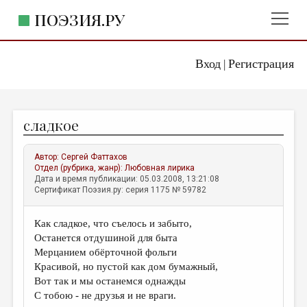
ПОЭЗИЯ.РУ
Вход
Регистрация
ГЛАВНОЕ МЕНЮ
|
ПОЭЗИЯ.РУ
ИЗДАТЕЛЬСТВО
сладкое
ЖАНРЫ
АВТОРЫ
Автор:
Сергей Фаттахов
Отдел (рубрика, жанр):
Любовная лирика
КОММЕНТАРИИ
Дата и время публикации: 05.03.2008, 13:21:08
Сертификат Поэзия.ру: серия 1175 № 59782
ЛИТСАЛОН
Как сладкое, что съелось и забыто,
НОВОСТИ
Останется отдушиной для быта
ПРАВИЛА САЙТА
Мерцанием обёрточной фольги
Красивой, но пустой как дом бумажный,
Вот так и мы останемся однажды
ОТДЕЛЫ И РУБРИКИ
С тобою - не друзья и не враги.
ИЗБРАННОЕ