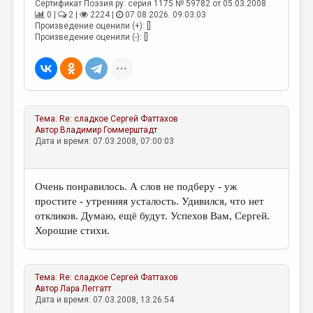
МАЛАЯ ПРОЗА
Сертификат Поэзия.ру: серия 1175 № 59782 от 05.03.2008
0 |
2 |
2224 |
07.08.2026. 09:03:03
Произведение оценили (+): []
ЭССЕИСТИКА
Произведение оценили (-): []
ЛИТЕРАТУРОВЕДЕНИЕ
КУЛЬТУРОВЕДЕНИЕ
ПУБЛИЦИСТИКА
Тема:
Re: сладкое
Сергей Фаттахов
РЕЦЕНЗИРОВАНИЕ
Автор
Владимир Гоммерштадт
Дата и время: 07.03.2008, 07:00:03
ЦИКЛЫ ПУБЛИКАЦИЙ
ТРЕДИАКОВСКИЙ
Очень понравилось. А слов не подберу - уж
МЕДИА
простите - утренняя усталость. Удивился, что нет
откликов. Думаю, ещё будут. Успехов Вам, Сергей.
ВКОНТАКТЕ
Хорошие стихи.
Тема:
Re: сладкое
Сергей Фаттахов
Автор
Лара Леггатт
Дата и время: 07.03.2008, 13:26:54