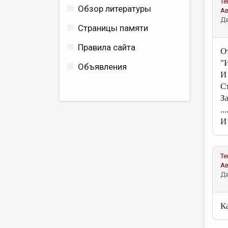
Те
Обзор литературы
А
Да
Страницы памяти
Правила сайта
О
"
Объявления
И
С
З
...
И
Те
А
Да
Ка