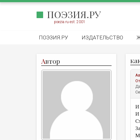
ПОЭЗИЯ.РУ
poezia.ru est. 2001
ПОЭЗИЯ.РУ
ИЗДАТЕЛЬСТВО
ка
А
втор
А
От
Да
Се
И
И
С
З
М