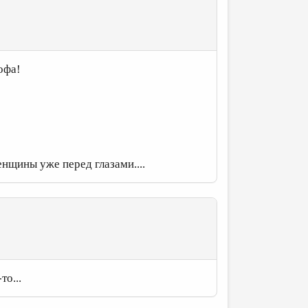
офа!
нщины уже перед глазами....
то...