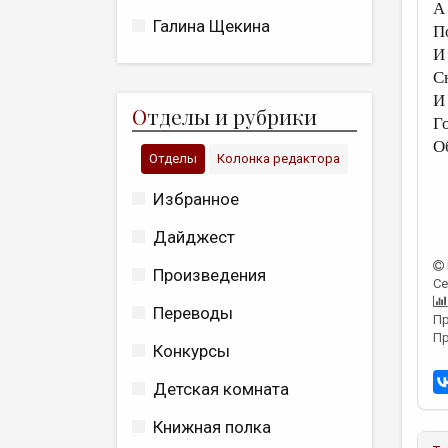
А
Галина Щекина
П
И
С
И
О
тделы и рубрики
Г
О
Отделы
Колонка редактора
Избранное
Дайджест
Произведения
Се
Переводы
Пр
Пр
Конкурсы
Детская комната
Книжная полка