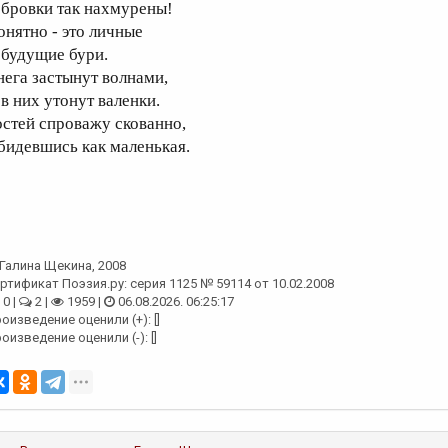
 бровки так нахмурены!
онятно - это личные
 будущие бури.
нега застынут волнами,
 в них утонут валенки.
остей спроважу скованно,
бидевшись как маленькая.
Галина Щекина
, 2008
ртификат Поэзия.ру: серия 1125 № 59114 от 10.02.2008
0 |
2 |
1959 |
06.08.2026. 06:25:17
оизведение оценили (+): []
оизведение оценили (-): []