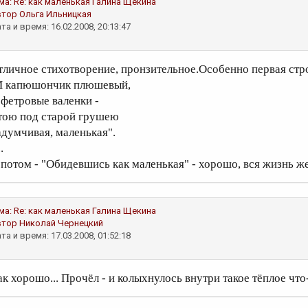
ма:
Re: как маленькая
Галина Щекина
втор
Ольга Ильницкая
та и время: 16.02.2008, 20:13:47
тличное стихотворение, пронзительное.Особенно первая стр
И капюшончик плюшевый,
 фетровые валенки -
тою под старой грушею
адумчивая, маленькая".
..
 потом - "Обидевшись как маленькая" - хорошо, вся жизнь же
ма:
Re: как маленькая
Галина Щекина
втор
Николай Чернецкий
та и время: 17.03.2008, 01:52:18
к хорошо... Прочёл - и колыхнулось внутри такое тёплое что-