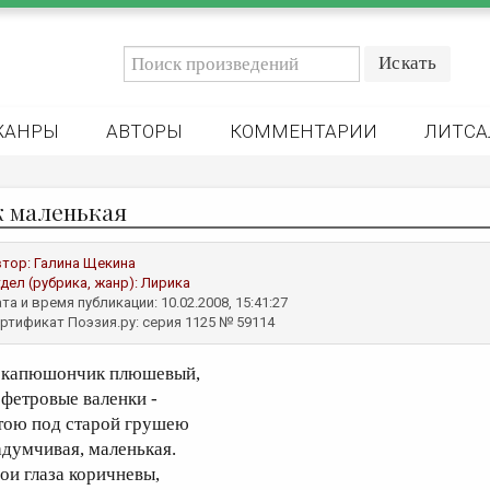
ЖАНРЫ
АВТОРЫ
КОММЕНТАРИИ
ЛИТСА
к маленькая
втор:
Галина Щекина
дел (рубрика, жанр):
Лирика
та и время публикации: 10.02.2008, 15:41:27
ртификат Поэзия.ру: серия 1125 № 59114
 капюшончик плюшевый,
 фетровые валенки -
тою под старой грушею
адумчивая, маленькая.
ои глаза коричневы,