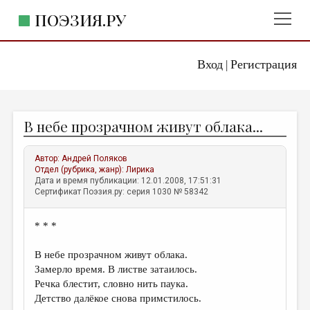
ПОЭЗИЯ.РУ
Вход
Регистрация
ГЛАВНОЕ МЕНЮ
|
ПОЭЗИЯ.РУ
ИЗДАТЕЛЬСТВО
В небе прозрачном живут облака...
ЖАНРЫ
АВТОРЫ
Автор:
Андрей Поляков
Отдел (рубрика, жанр):
Лирика
КОММЕНТАРИИ
Дата и время публикации: 12.01.2008, 17:51:31
Сертификат Поэзия.ру: серия 1030 № 58342
ЛИТСАЛОН
* * *
НОВОСТИ
ПРАВИЛА САЙТА
В небе прозрачном живут облака.
Замерло время. В листве затаилось.
Речка блестит, словно нить паука.
ОТДЕЛЫ И РУБРИКИ
Детство далёкое снова примстилось.
ИЗБРАННОЕ