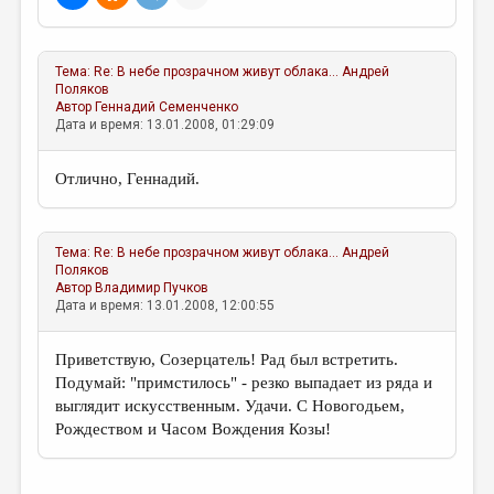
МАЛАЯ ПРОЗА
ЭССЕИСТИКА
Тема:
Re: В небе прозрачном живут облака...
Андрей
ЛИТЕРАТУРОВЕДЕНИЕ
Поляков
Автор
Геннадий Семенченко
КУЛЬТУРОВЕДЕНИЕ
Дата и время: 13.01.2008, 01:29:09
ПУБЛИЦИСТИКА
Отлично, Геннадий.
РЕЦЕНЗИРОВАНИЕ
ЦИКЛЫ ПУБЛИКАЦИЙ
Тема:
Re: В небе прозрачном живут облака...
Андрей
Поляков
ТРЕДИАКОВСКИЙ
Автор
Владимир Пучков
Дата и время: 13.01.2008, 12:00:55
МЕДИА
ВКОНТАКТЕ
Приветствую, Созерцатель! Рад был встретить.
Подумай: "примстилось" - резко выпадает из ряда и
выглядит искусственным. Удачи. С Новогодьем,
Рождеством и Часом Вождения Козы!