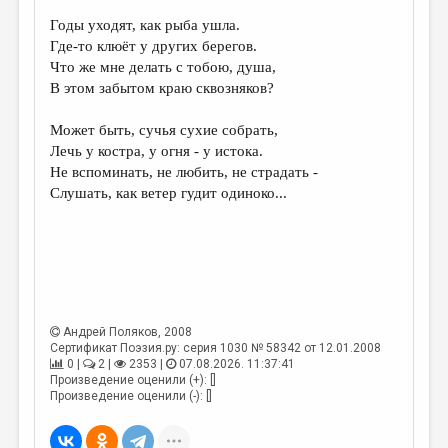
Годы уходят, как рыба ушла.
ДАЙДЖЕСТ
Где-то клюёт у других берегов.
ПРОИЗВЕДЕНИЯ
Что же мне делать с тобою, душа,
В этом забытом краю сквозняков?
ПЕРЕВОДЫ
Может быть, сучья сухие собрать,
КОНКУРСЫ
Лечь у костра, у огня - у истока.
ДЕТСКАЯ КОМНАТА
Не вспоминать, не любить, не страдать -
Слушать, как ветер гудит одиноко...
КНИЖНАЯ ПОЛКА
ОБЗОР ЛИТЕРАТУРЫ
СТРАНИЦЫ ПАМЯТИ
ОБЪЯВЛЕНИЯ
Андрей Поляков
, 2008
Сертификат Поэзия.ру: серия 1030 № 58342 от 12.01.2008
КОЛОНКА РЕДАКТОРА
0 |
2 |
2353 |
07.08.2026. 11:37:41
Произведение оценили (+): []
РЕДКОЛЛЕГИЯ
Произведение оценили (-): []
ОТ РЕДАКЦИИ