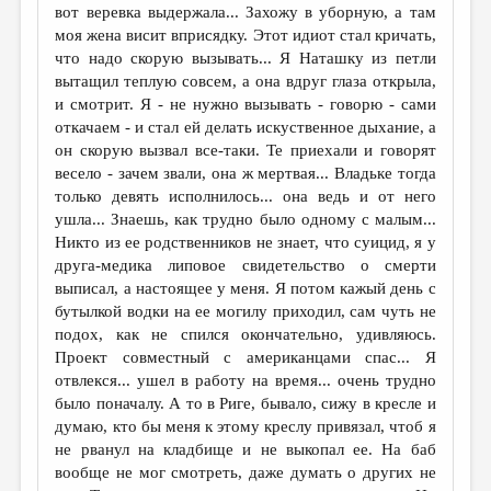
вот веревка выдержала... Захожу в уборную, а там
моя жена висит вприсядку. Этот идиот стал кричать,
что надо скорую вызывать... Я Наташку из петли
вытащил теплую совсем, а она вдруг глаза открыла,
и смотрит. Я - не нужно вызывать - говорю - сами
откачаем - и стал ей делать искуственное дыхание, а
он скорую вызвал все-таки. Те приехали и говорят
весело - зачем звали, она ж мертвая... Владьке тогда
только девять исполнилось... она ведь и от него
ушла... Знаешь, как трудно было одному с малым...
Никто из ее родственников не знает, что суицид, я у
друга-медика липовое свидетельство о смерти
выписал, а настоящее у меня. Я потом кажый день с
бутылкой водки на ее могилу приходил, сам чуть не
подох, как не спился окончательно, удивляюсь.
Проект совместный с американцами спас... Я
отвлекся... ушел в работу на время... очень трудно
было поначалу. А то в Риге, бывало, сижу в кресле и
думаю, кто бы меня к этому креслу привязал, чтоб я
не рванул на кладбище и не выкопал ее. На баб
вообще не мог смотреть, даже думать о других не