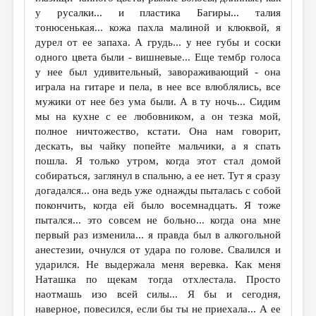
у русалки... и пластика Багиры... талия
тонюсенькая... кожа пахла малиной и клюквой, я
дурел от ее запаха. А грудь... у нее губы и соски
одного цвета были - вишневые... Еще тембр голоса
у нее был удивительный, завораживающий - она
играла на гитаре и пела, в нее все влюблялись, все
мужики от нее без ума были. А в ту ночь... Сидим
мы на кухне с ее любовником, а он тезка мой,
полное ничтожество, кстати. Она нам говорит,
дескать, вы чайку попейте мальчики, а я спать
пошла. Я только утром, когда этот стал домой
собираться, заглянул в спальню, а ее нет. Тут я сразу
догадался... она ведь уже однажды пыталась с собой
покончить, когда ей было восемнадцать. Я тоже
пытался... это совсем не больно... когда она мне
первый раз изменила... я правда был в алкогольной
анестезии, очнулся от удара по голове. Свалился и
ударился. Не выдержала меня веревка. Как меня
Наташка по щекам тогда отхлестала. Просто
наотмашь изо всей силы... Я бы и сегодня,
наверное, повесился, если бы ты не приехала... А ее