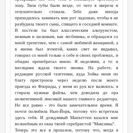
зону. Твои губы были везде, от чего я зверела и
оглушительно стонала. Тебе даже иногда
приходилось зажимать мне рот ладонью, чтобы я не
разбудила твоего сына, спящего в соседней комнате.
В постели ты был классическим альтруистом,
нежным и ласковым, как лесбиянка, и обращался со
мной трепетнее, чем с самой любимой женщиной, а
в жизни был эгоюгой, каких свет не видывал,
говорил со мной только о себе и своих проблемах, и
обидно пренебрегал мною. Я неделями, а то и
месяцами ждала твоего звонка. На работе, в
редакции русской газетенки, куда Зойка меня по
блату пристроила через неделю после моего
приезда из Флориды, у меня из рук все валилось: я
стирала нужные файлы, чем доводила до ора
нелигитимной лексикой нашего главного редактора.
Но все равно - это было замечательное время. Я
почти полюбила Нью-Йорк, потому что встретила
здесь тебя. И дождливый Манхеттен казался мне
волшебным из окна твоей серебристой "Максимы".
Теперь это все в прошлом, потому что, когда я