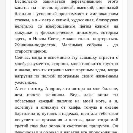
Бесполезно заниматься перетягиванием этого
каната: ты - очень красивый, высокий, синеглазый
ДАЙДЖЕСТ
блондин - успешный программист с американским
ПРОИЗВЕДЕНИЯ
стажем, а я - метр с кепкой, худосочная, близорукая
нелегалка со взъерошенным пегим ежиком на
ПЕРЕВОДЫ
макушке и филологическим дипломом, которым
здесь, в Новом Свете, можно только подтереться.
КОНКУРСЫ
Женщина-подросток. Маленькая собачка - до
ДЕТСКАЯ КОМНАТА
старости щенок.
Сейчас, когда я вспоминаю эту вспышку страсти с
КНИЖНАЯ ПОЛКА
моей, разумеется, стороны, мне становится грустно
и жалко, что ты отравил меня трупным ядом, когда
ОБЗОР ЛИТЕРАТУРЫ
нагрузил по полной программе своим жизненным
СТРАНИЦЫ ПАМЯТИ
ужастиком.
А все потому, Андрис, что автора во мне больше,
ОБЪЯВЛЕНИЯ
чем просто женщины. Ведь даже когда ты
обсасывал каждый пальчик на моей ноге, а я,
КОЛОНКА РЕДАКТОРА
ослепнув и оглохнув от кайфа, тонула в океане
бартолина и, путаясь в падежах, шептала тебе свои
РЕДКОЛЛЕГИЯ
несусветные признания и клятвы, даже тогда мой
ОТ РЕДАКЦИИ
третий глаз был зорок и скептично прищурен. Он
фиксировал и облекал в наратив все происходящее.