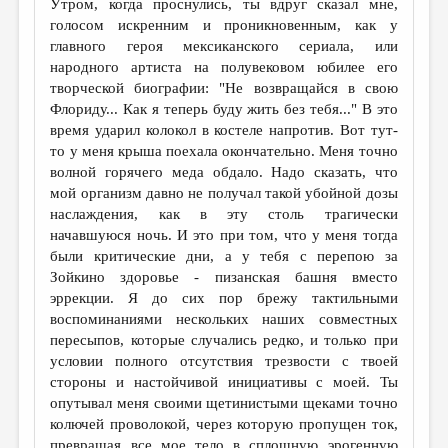
Утром, когда проснулись, ты вдруг сказал мне,
голосом искренним и проникновенным, как у
главного героя мексиканского сериала, или
народного артиста на полувековом юбилее его
творческой биографии: "Не возвращайся в свою
Флориду... Как я теперь буду жить без тебя..." В это
время ударил колокол в костеле напротив. Вот тут-
то у меня крыша поехала окончательно. Меня точно
волной горячего меда обдало. Надо сказать, что
мой организм давно не получал такой убойной дозы
наслаждения, как в эту столь трагически
начавшуюся ночь. И это при том, что у меня тогда
были критические дни, а у тебя с перепою за
Зойкино здоровье - пизанская башня вместо
эррекции. Я до сих пор брежу тактильными
воспоминаниями нескольких наших совместных
пересыпов, которые случались редко, и только при
условии полного отсутствия трезвости с твоей
стороны и настойчивой инициативы с моей. Ты
опутывал меня своими щетинистыми щеками точно
колючей проволокой, через которую пропущен ток,
превращая все мое тело в сплошную эрогенную