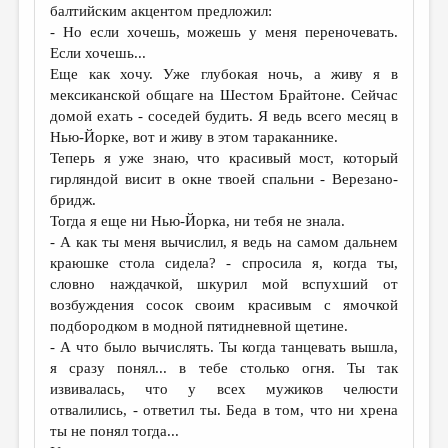
балтийским акцентом предложил:
- Но если хочешь, можешь у меня переночевать.
Если хочешь...
Еще как хочу. Уже глубокая ночь, а живу я в
мексиканской общаге на Шестом Брайтоне. Сейчас
домой ехать - соседей будить. Я ведь всего месяц в
Нью-Йорке, вот и живу в этом тараканнике.
Теперь я уже знаю, что красивый мост, который
гирляндой висит в окне твоей спальни - Верезано-
бридж.
Тогда я еще ни Нью-Йорка, ни тебя не знала.
- А как ты меня вычислил, я ведь на самом дальнем
краюшке стола сидела? - спросила я, когда ты,
словно наждачкой, шкурил мой вспухший от
возбуждения сосок своим красивым с ямочкой
подбородком в модной пятидневной щетине.
- А что было вычислять. Ты когда танцевать вышла,
я сразу понял... в тебе столько огня. Ты так
извивалась, что у всех мужиков челюсти
отвалились, - ответил ты. Беда в том, что ни хрена
ты не понял тогда...