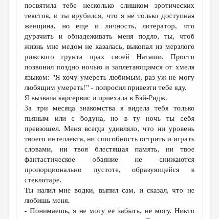
посвятила тебе несколько слишком эротических
текстов, и ты врубился, что я не только доступная
женщина, но еще и личность, литератор, что
дурачить и обнадеживать меня подло, ты, чтоб
жизнь мне медом не казалась, выкопал из мерзлого
рижского грунта прах своей Наташи. Просто
позвонил поздно ночью и заплетающимся от хмеля
языком: "Я хочу умереть любимым, раз уж не могу
любящим умереть!" - попросил привезти тебе яду.
Я вызвала карсервис и приехала в Бэй-Ридж.
За три месяца знакомства я видела тебя только
пьяным или с бодуна, но в ту ночь ты себя
превзошел. Меня всегда удивляло, что ни уровень
твоего интеллекта, ни способность острить и играть
словами, ни твоя блестящая память, ни твое
фантастическое обаяние не снижаются
пропорционально пустоте, образующейся в
стеклотаре.
Ты налил мне водки, выпил сам, и сказал, что не
любишь меня.
- Понимаешь, я не могу ее забыть, не могу. Никто