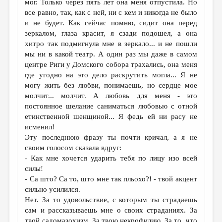
мог. Только через пять лет она меня отпустила. Но
все равно, так, как с ней, ни с кем и никогда не было
и не будет. Как сейчас помню, сидит она перед
зеркалом, глаза красит, я сзади подошел, а она
хитро так подмигнула мне в зеркало... и не пошли
мы ни в какой театр. А один раз мы даже в самом
центре Риги у Домского собора трахались, она меня
где угодно на это дело раскрутить могла... Я не
могу жить без любви, понимаешь, но сердце мое
молчит... молчит. А любовь для меня - это
постоянное шелание саниматься любовью с отной
етинственной шенщиной... Я федь ей ни расу не
исменил!
Эту последнюю фразу ты почти кричал, а я не
своим голосом сказала вдруг:
- Как мне хочется ударить тебя по лицу изо всей
силы!
- Са што? Са то, што мне так пльохо?! - твой акцент
сильно усилился.
Нет. За то удовольствие, с которым ты страдаешь
сам и рассказываешь мне о своих страданиях. За
твой садомазoхизм. За твою некрофилию. За то, что