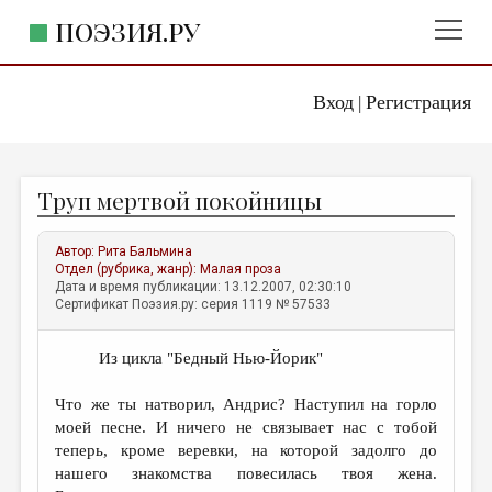
ПОЭЗИЯ.РУ
Вход
Регистрация
ГЛАВНОЕ МЕНЮ
|
ПОЭЗИЯ.РУ
ИЗДАТЕЛЬСТВО
Труп мертвой покойницы
ЖАНРЫ
АВТОРЫ
Автор:
Рита Бальмина
Отдел (рубрика, жанр):
Малая проза
КОММЕНТАРИИ
Дата и время публикации: 13.12.2007, 02:30:10
Сертификат Поэзия.ру: серия 1119 № 57533
ЛИТСАЛОН
Из цикла "Бедный Нью-Йорик"
НОВОСТИ
ПРАВИЛА САЙТА
Что же ты натворил, Андрис? Наступил на горло
моей песне. И ничего не связывает нас с тобой
теперь, кроме веревки, на которой задолго до
ОТДЕЛЫ И РУБРИКИ
нашего знакомства повесилась твоя жена.
ИЗБРАННОЕ