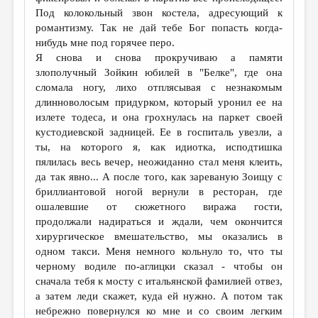
МАЛАЯ ПРОЗА
Под колокольный звон костела, адресующий к
романтизму. Так не дай тебе Бог попасть когда-
ЭССЕИСТИКА
нибудь мне под горячее перо.
ЛИТЕРАТУРОВЕДЕНИЕ
Я снова и снова прокручиваю а памяти
злополучный Зойкин юбилей в "Белке", где она
КУЛЬТУРОВЕДЕНИЕ
сломала ногу, лихо отплясывая с незнакомым
длинноволосым придурком, который уронил ее на
ПУБЛИЦИСТИКА
излете тодeса, и она грохнулась на паркет своей
РЕЦЕНЗИРОВАНИЕ
кустодиевской задницей. Ее в госпиталь увезли, а
ты, на которого я, как идиотка, исподтишка
ЦИКЛЫ ПУБЛИКАЦИЙ
пялилась весь вечер, неожиданно стал меня клеить,
да так явно... А после того, как зареваную Зоищу с
ТРЕДИАКОВСКИЙ
бриллиантовой ногой вернули в ресторан, где
МЕДИА
ошалевшие от сюжетного виража гости,
продолжали надираться и ждали, чем окончится
ВКОНТАКТЕ
хирургическое вмешательство, мы оказались в
одном такси. Меня немного кольнуло то, что ты
черному водиле по-аглицки сказал - чтобы он
сначала тебя к мосту с итальянской фамилией отвез,
а затем леди скажет, куда ей нужно. А потом так
небрежно повернулся ко мне и со своим легким