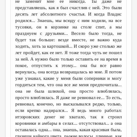
не заменит мне ее никогда. Ты даже не
представляешь, как я был счастлив с ней. Это были
десять лет абсолютного счастья. И когда Владис
родился... Знаешь, мы всюду с ним ходили, на все
тусовки, он в корзинке на столе спит, а мы
празднуем с друзьями... Весело было тогда, не
будет так больше: везде вместе, не важно куда
ходить, хоть за картошкой... И скоро уже столько же
лет пройдет, как ее нет. Я тоже тогда чуть не пошел
за ней. А нужно было только оставить ее на время в
покое, отпустить к этому... она бы все равно
вернулась, она всегда возвращалась ко мне. Я потом
уже узнавал, какие у меня были соперники и могу
гордиться тем, что она все же меня предпочитала...
она не была шлюхой, она просто влюблялась,
просто влюблялась. Я даже не ревновал ее... То есть,
ревновал, конечно, но высказывался редко, только,
если крепко надирался... Я ведь много работал:
итээровских денег не хватало, так я строил
коровники и амбары в селах... отсутствовал... а она
оставалась одна... она, знаешь, какая красивая была,
глазищи чайного цвета, рыжие волосы, длинные, как