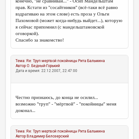
конечно, "не сравнивай..." - Осип Мандельштам
прав. Кстати из "сосайтников" (всё-таки всё равно
вздрагиваю на этом слове) есть проза у Ольги
Пахомовой (может когда-нибудь выйдет...), которую
я сейчас припомнил (с мандельштамовской
оговоркой).
Спасибо за знакомство!
Тема:
Re: Труп мертвой покойницы
Рита Бальмина
Автор
О. Бедный-Горький
Дата и время: 22.12.2007, 22:47:00
Честно признаюсь, до конца не осилил...
возможно "труп" - "мёртвой" - "покойницы" меня
доконал...
Тема:
Re: Труп мертвой покойницы
Рита Бальмина
Автор
Владимир Белозерский