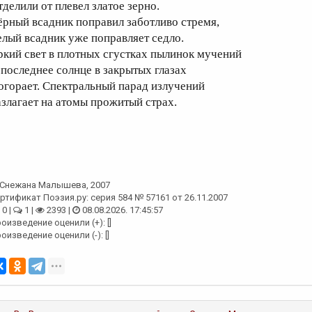
тделили от плевел златое зерно.
ёрный всадник поправил заботливо стремя,
елый всадник уже поправляет седло.
ркий свет в плотных сгустках пылинок мучений
 последнее солнце в закрытых глазах
огорает. Спектральный парад излучений
азлагает на атомы прожитый страх.
Снежана Малышева
, 2007
ртификат Поэзия.ру: серия 584 № 57161 от 26.11.2007
0 |
1 |
2393 |
08.08.2026. 17:45:57
оизведение оценили (+): []
оизведение оценили (-): []