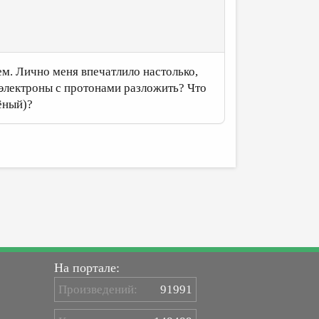
чем. Лично меня впечатлило настолько,
 электроны с протонами разложить? Что
ёный)?
На портале:
Произведений:
91991