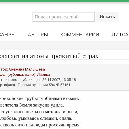
ЖАНРЫ
АВТОРЫ
КОММЕНТАРИИ
ЛИТСА
злагает на атомы прожитый страх
втор:
Снежана Малышева
дел (рубрика, жанр):
Лирика
та и время публикации: 26.11.2007, 13:05:18
ртификат Поэзия.ру: серия 584 № 57161
ерихонские трубы турбинами взвыли.
 взлетела Земля закусив удила.
аспускались цветы из металла и пыли,
 любовь, умываясь слезами, спала.
 сквозь сито надежды просеяли время,