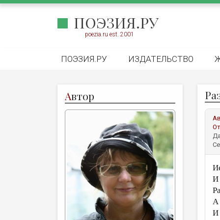
ПОЭЗИЯ.РУ
poezia.ru est. 2001
ПОЭЗИЯ.РУ
ИЗДАТЕЛЬСТВО
Ра
А
втор
А
От
Да
Се
И
И
Р
А
И