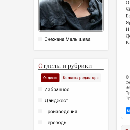
О
Ч
Б
Я
И
Д
Снежана Малышева
Р
О
тделы и рубрики
Отделы
Колонка редактора
Се
Избранное
Пр
Пр
Дайджест
Произведения
Переводы