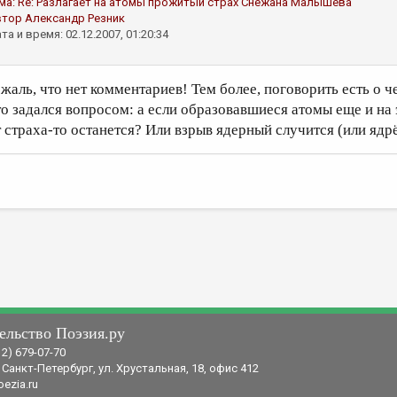
ма:
Re: Разлагает на атомы прожитый страх
Снежана Малышева
втор
Александр Резник
та и время: 02.12.2007, 01:20:34
 жаль, что нет комментариев! Тем более, поговорить есть о 
то задался вопросом: а если образовавшиеся атомы еще и на
т страха-то останется? Или взрыв ядерный случится (или ядр
ельство Поэзия.ру
12) 679-07-70
 Санкт-Петербург, ул. Хрустальная, 18, офис 412
ezia.ru