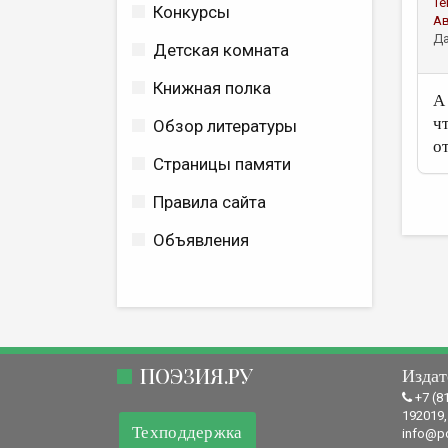
Те
Конкурсы
А
Да
Детская комната
Книжная полка
А
ч
Обзор литературы
о
Страницы памяти
Правила сайта
Объявления
ПОЭЗИЯ.РУ
Издат
+7 (8
192019,
Техподдержка
info@po