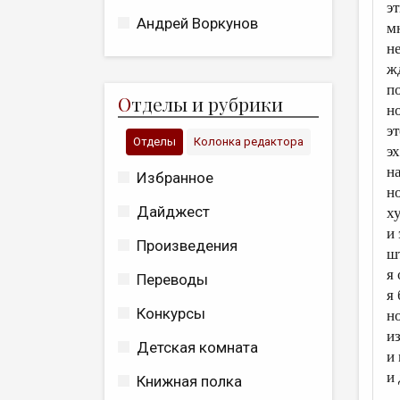
эт
Андрей Воркунов
м
н
ж
п
О
тделы и рубрики
н
э
Отделы
Колонка редактора
э
на
Избранное
н
Дайджест
х
и 
Произведения
ш
я
Переводы
я
Конкурсы
н
и
Детская комната
и
и
Книжная полка