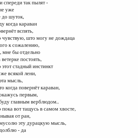
и спереди так пылят -
не уже
е до шуток,
ду когда караван
овернёт вспять,
о чувствую, што могу не дождаца
того к сожалению,
х, мне бы отдельно
 ветерке постоять,
о этот стадный инстинкт
уже всякой лени,
эта мысль,
то когда повернёт караван,
 окажусь первым,
 буду главным верблюдом..
о пока вот тащусь в самом хвосте,
знывая от ран,
 мусолю эту дурацкую мысль,
 долблю - да