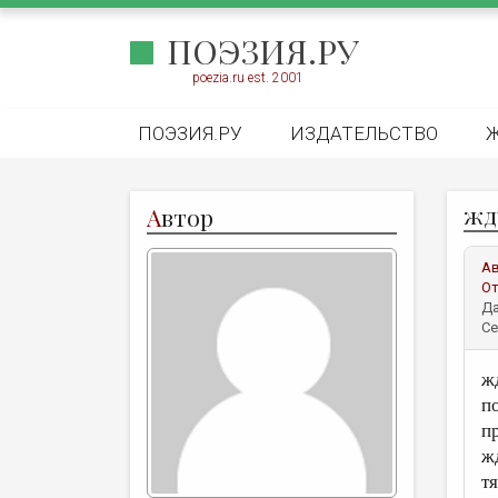
ПОЭЗИЯ.РУ
poezia.ru est. 2001
ПОЭЗИЯ.РУ
ИЗДАТЕЛЬСТВО
жд
А
втор
А
От
Да
Се
ж
п
п
ж
т