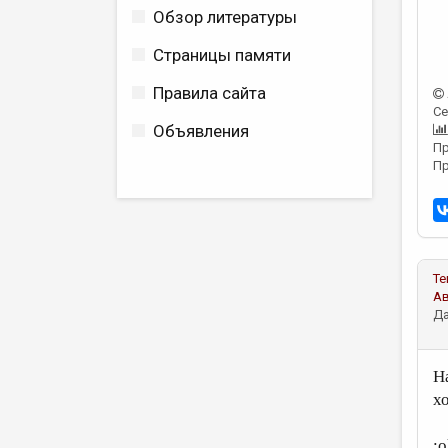
Обзор литературы
Страницы памяти
Правила сайта
Се
Объявления
Пр
Пр
Те
А
Да
Н
хо
: