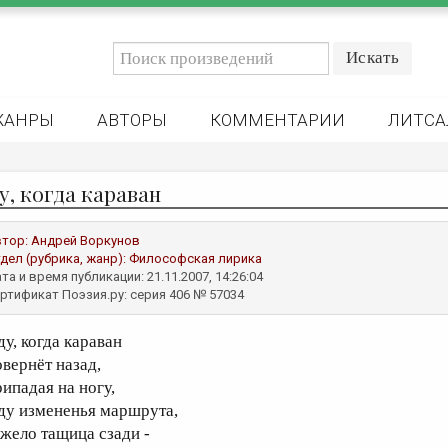
ЖАНРЫ
АВТОРЫ
КОММЕНТАРИИ
ЛИТСА
у, когда караван
втор:
Андрей Воркунов
дел (рубрика, жанр):
Философская лирика
та и время публикации: 21.11.2007, 14:26:04
ртификат Поэзия.ру: серия 406 № 57034
ду, когда караван
овернёт назад,
рипадая на ногу,
ду измененья маршрута,
яжело тащица сзади -