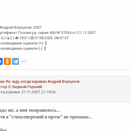
Андрей Воркунов
, 2007
ртификат Поэзия.ру: серия 406 № 57034 от 21.11.2007
0 |
2 |
2301 |
07.08.2026. 08:47:47
оизведение оценили (+): []
оизведение оценили (-): []
ма:
Re: жду, когда караван
Андрей Воркунов
втор
О. Бедный-Горький
та и время: 21.11.2007, 21:19:26
адо же, а мне понравилось...
тя я "стихотворений в прозе" не признаю...
о)bg