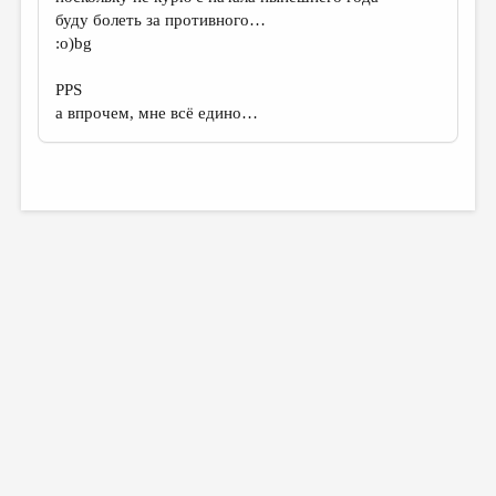
буду болеть за противного…
:о)bg
PPS
а впрочем, мне всё едино…