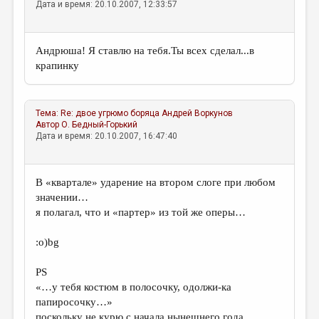
Дата и время: 20.10.2007, 12:33:57
Андрюша! Я ставлю на тебя.Ты всех сделал...в
крапинку
Тема:
Re: двое угрюмо боряца
Андрей Воркунов
Автор
О. Бедный-Горький
Дата и время: 20.10.2007, 16:47:40
В «квартале» ударение на втором слоге при любом
значении…
я полагал, что и «партер» из той же оперы…
:о)bg
PS
«…у тебя костюм в полосочку, одолжи-ка
папиросочку…»
поскольку не курю с начала нынешнего года