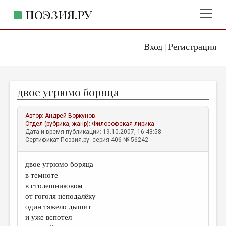
ПОЭЗИЯ.РУ
Вход
Регистрация
ГЛАВНОЕ МЕНЮ
|
ПОЭЗИЯ.РУ
ИЗДАТЕЛЬСТВО
двое угрюмо боряца
ЖАНРЫ
АВТОРЫ
Автор:
Андрей Воркунов
Отдел (рубрика, жанр):
Философская лирика
КОММЕНТАРИИ
Дата и время публикации: 19.10.2007, 16:43:58
Сертификат Поэзия.ру: серия 406 № 56242
ЛИТСАЛОН
двое угрюмо боряца
НОВОСТИ
в темноте
ПРАВИЛА САЙТА
в столешниковом
от гоголя неподалёку
один тяжело дышит
ОТДЕЛЫ И РУБРИКИ
и уже вспотел
ИЗБРАННОЕ