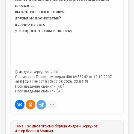
МАЛАЯ ПРОЗА
плоскость
вы кстати на кого ставите
ЭССЕИСТИКА
друзья мои конопатые?
ЛИТЕРАТУРОВЕДЕНИЕ
я лично на того
у которого костюм в полоску
КУЛЬТУРОВЕДЕНИЕ
ПУБЛИЦИСТИКА
РЕЦЕНЗИРОВАНИЕ
ЦИКЛЫ ПУБЛИКАЦИЙ
Андрей Воркунов
, 2007
ТРЕДИАКОВСКИЙ
Сертификат Поэзия.ру: серия 406 № 56242 от 19.10.2007
0 |
2 |
2710 |
07.08.2026. 22:04:49
МЕДИА
Произведение оценили (+): []
Произведение оценили (-): []
ВКОНТАКТЕ
Тема:
Re: двое угрюмо боряца
Андрей Воркунов
Автор
Леонид Малкин