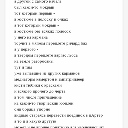
а другой с самого начала
был какой-то мокрый
ДАЙДЖЕСТ
тот который первый -
ПРОИЗВЕДЕНИЯ
в костюме в полоску и очках
а тот который мокрый -
ПЕРЕВОДЫ
в костюме без всяких полосок
у него из кармана
КОНКУРСЫ
торчит в мягком переплёте ричард бах
ДЕТСКАЯ КОМНАТА
а у первого -
в твёрдом переплёте варгас льоса
КНИЖНАЯ ПОЛКА
на земле разбросаны
тут и там
ОБЗОР ЛИТЕРАТУРЫ
уже выпавшие из других карманов
СТРАНИЦЫ ПАМЯТИ
медиаторы камертон и эмпэтриплеер
кисти тюбики с красками
ОБЪЯВЛЕНИЯ
и всякого прочего до черта
в том числе приглашение
КОЛОНКА РЕДАКТОРА
на какой-то творческий юбилей
они боряца упорно
РЕДКОЛЛЕГИЯ
видимо стараясь перевести поединок в пАртер
ОТ РЕДАКЦИИ
а то и в какую другую
может и не вполне понятную для наблюдающих