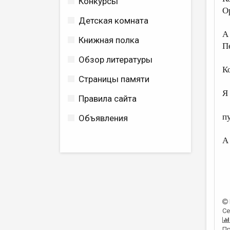
Конкурсы
О
Детская комната
А
Книжная полка
П
Обзор литературы
К
Страницы памяти
Я 
Правила сайта
п
Объявления
А
Се
Пр