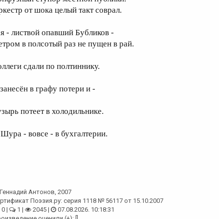
ркестр от шока целый такт соврал.
 я - листвой опавший Бубликов -
етром в полсотый раз не пущен в рай.
оллеги сдали по полтиннику.
занесён в графу потери и -
узырь потеет в холодильнике.
 Шура - вовсе - в бухгалтерии.
Геннадий Антонов
, 2007
ртификат Поэзия.ру: серия 1118 № 56117 от 15.10.2007
0 |
1 |
2045 |
07.08.2026. 10:18:31
оизведение оценили (+): []