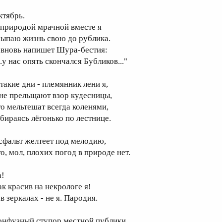
ктябрь.
 природой мрачной вместе я
сыпаю жизнь свою до рублика.
 вновь напишет Шура-бестия:
..у нас опять скончался Бубликов..."
 такие дни - племянник лени я,
 не прельщают взор кудесницы,
то мельтешат всегда коленями,
збираясь лёгонько по лестнице.
сфальт желтеет под мелодию,
то, мол, плохих погод в природе нет.
а!
ак красив на некрологе я!
в зеркалах - не я. Пародия.
онфузный ступор местной публики.