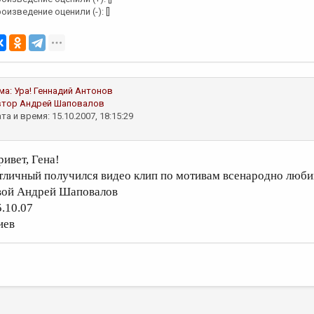
оизведение оценили (-): []
ма:
Ура!
Геннадий Антонов
втор
Андрей Шаповалов
та и время: 15.10.2007, 18:15:29
ривет, Гена!
тличный получился видео клип по мотивам всенародно люби
вой Андрей Шаповалов
5.10.07
иев