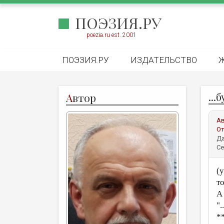
ПОЭЗИЯ.РУ
poezia.ru est. 2001
ПОЭЗИЯ.РУ
ИЗДАТЕЛЬСТВО
...
А
втор
А
От
Да
Се
(
то
А
".
*