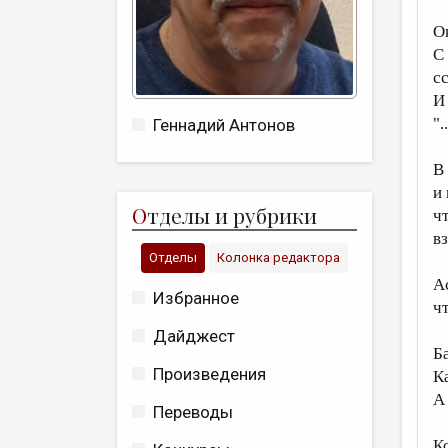
О
С
с
И
".
Геннадий Антонов
В
и
О
тделы и рубрики
ч
в
Отделы
Колонка редактора
А
Избранное
ч
Дайджест
Б
Произведения
К
А 
Переводы
К