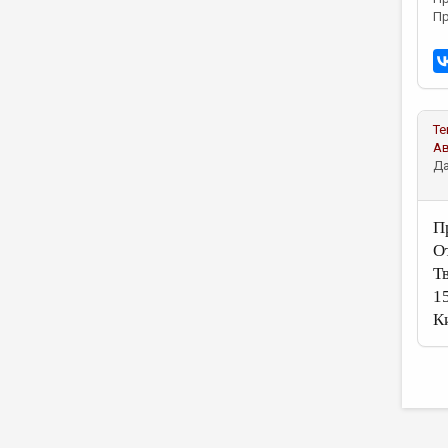
Пр
Те
А
Да
П
О
Т
1
К