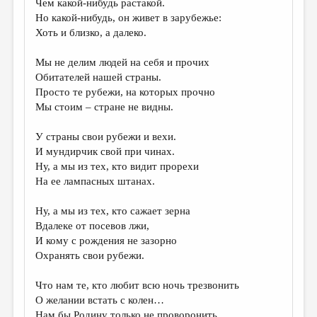
Чем какой-нибудь растакой.
Но какой-нибудь, он живет в зарубежье:
ДАЙДЖЕСТ
Хоть и близко, а далеко.
ПРОИЗВЕДЕНИЯ
Мы не делим людей на себя и прочих
ПЕРЕВОДЫ
Обитателей нашей страны.
Просто те рубежи, на которых прочно
КОНКУРСЫ
Мы стоим – стране не видны.
ДЕТСКАЯ КОМНАТА
У страны свои рубежи и вехи.
КНИЖНАЯ ПОЛКА
И мундирчик свой при чинах.
Ну, а мы из тех, кто видит прорехи
ОБЗОР ЛИТЕРАТУРЫ
На ее лампасных штанах.
СТРАНИЦЫ ПАМЯТИ
Ну, а мы из тех, кто сажает зерна
ОБЪЯВЛЕНИЯ
Вдалеке от посевов лжи,
И кому с рождения не зазорно
КОЛОНКА РЕДАКТОРА
Охранять свои рубежи.
РЕДКОЛЛЕГИЯ
Что нам те, кто любит всю ночь трезвонить
ОТ РЕДАКЦИИ
О желании встать с колен…
Нам бы Родину только не проворонить.