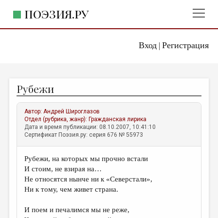
ПОЭЗИЯ.РУ
Вход
Регистрация
ГЛАВНОЕ МЕНЮ
|
ПОЭЗИЯ.РУ
ИЗДАТЕЛЬСТВО
Рубежи
ЖАНРЫ
АВТОРЫ
Автор:
Андрей Широглазов
Отдел (рубрика, жанр):
Гражданская лирика
КОММЕНТАРИИ
Дата и время публикации: 08.10.2007, 10:41:10
Сертификат Поэзия.ру: серия 676 № 55973
ЛИТСАЛОН
Рубежи, на которых мы прочно встали
НОВОСТИ
И стоим, не взирая на…
ПРАВИЛА САЙТА
Не относятся нынче ни к «Северстали»,
Ни к тому, чем живет страна.
ОТДЕЛЫ И РУБРИКИ
И поем и печалимся мы не реже,
ИЗБРАННОЕ