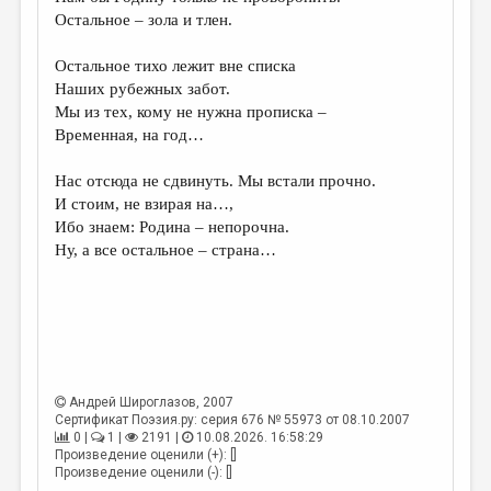
МАЛАЯ ПРОЗА
Остальное – зола и тлен.
ЭССЕИСТИКА
Остальное тихо лежит вне списка
ЛИТЕРАТУРОВЕДЕНИЕ
Наших рубежных забот.
Мы из тех, кому не нужна прописка –
КУЛЬТУРОВЕДЕНИЕ
Временная, на год…
ПУБЛИЦИСТИКА
Нас отсюда не сдвинуть. Мы встали прочно.
РЕЦЕНЗИРОВАНИЕ
И стоим, не взирая на…,
Ибо знаем: Родина – непорочна.
ЦИКЛЫ ПУБЛИКАЦИЙ
Ну, а все остальное – страна…
ТРЕДИАКОВСКИЙ
МЕДИА
ВКОНТАКТЕ
Андрей Широглазов
, 2007
Сертификат Поэзия.ру: серия 676 № 55973 от 08.10.2007
0 |
1 |
2191 |
10.08.2026. 16:58:29
Произведение оценили (+): []
Произведение оценили (-): []