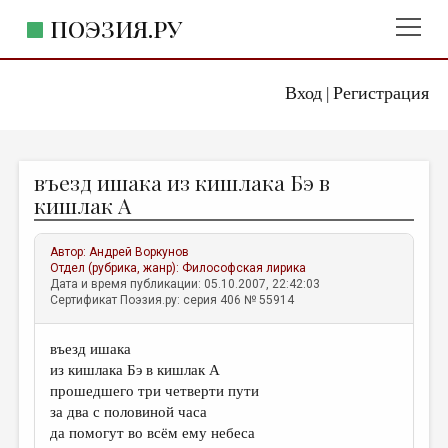
ПОЭЗИЯ.РУ
Вход
Регистрация
ГЛАВНОЕ МЕНЮ
|
ПОЭЗИЯ.РУ
ИЗДАТЕЛЬСТВО
въезд ишака из кишлака Бэ в
ЖАНРЫ
кишлак А
АВТОРЫ
Автор:
Андрей Воркунов
КОММЕНТАРИИ
Отдел (рубрика, жанр):
Философская лирика
Дата и время публикации: 05.10.2007, 22:42:03
ЛИТСАЛОН
Сертификат Поэзия.ру: серия 406 № 55914
НОВОСТИ
въезд ишака
ПРАВИЛА САЙТА
из кишлака Бэ в кишлак А
прошедшего три четверти пути
ОТДЕЛЫ И РУБРИКИ
за два с половиной часа
да помогут во всём ему небеса
ИЗБРАННОЕ