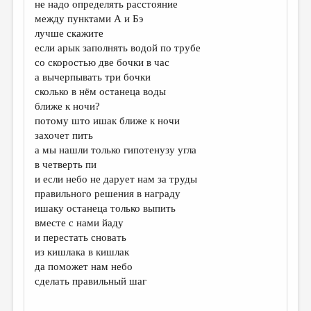
не надо определять расстояние
между пунктами А и Бэ
ДАЙДЖЕСТ
лучше скажите
ПРОИЗВЕДЕНИЯ
если арык заполнять водой по трубе
со скоростью две бочки в час
ПЕРЕВОДЫ
а вычерпывать три бочки
сколько в нём останеца воды
КОНКУРСЫ
ближе к ночи?
ДЕТСКАЯ КОМНАТА
потому што ишак ближе к ночи
захочет пить
КНИЖНАЯ ПОЛКА
а мы нашли только гипотенузу угла
в четверть пи
ОБЗОР ЛИТЕРАТУРЫ
и если небо не дарует нам за труды
СТРАНИЦЫ ПАМЯТИ
правильного решения в награду
ишаку останеца только выпить
ОБЪЯВЛЕНИЯ
вместе с нами йаду
и перестать сновать
КОЛОНКА РЕДАКТОРА
из кишлака в кишлак
РЕДКОЛЛЕГИЯ
да поможет нам небо
сделать правильный шаг
ОТ РЕДАКЦИИ