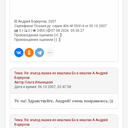
МАЛАЯ ПРОЗА
ЭССЕИСТИКА
ЛИТЕРАТУРОВЕДЕНИЕ
Андрей Воркунов
, 2007
Сертификат Поэзия.ру: серия 406 № 55914 от 05.10.2007
0 |
2 |
2455 |
07.08.2026. 05:36:27
КУЛЬТУРОВЕДЕНИЕ
Произведение оценили (+): []
Произведение оценили (-): []
ПУБЛИЦИСТИКА
РЕЦЕНЗИРОВАНИЕ
ЦИКЛЫ ПУБЛИКАЦИЙ
ТРЕДИАКОВСКИЙ
Тема:
Re: въезд ишака из кишлака Бэ в кишлак А
Андрей
Воркунов
МЕДИА
Автор
Ольга Ильницкая
Дата и время: 06.10.2007, 02:47:58
ВКОНТАКТЕ
Ух ты! Здравствуйте, Андрей! очень понравилось.:))
Тема:
Re: въезд ишака из кишлака Бэ в кишлак А
Андрей
Воркунов