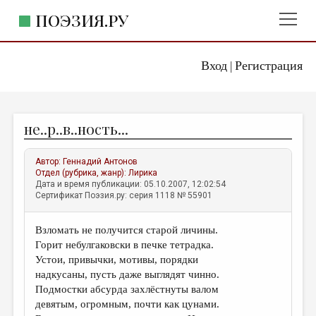
ПОЭЗИЯ.РУ
Вход
Регистрация
ГЛАВНОЕ МЕНЮ
|
ПОЭЗИЯ.РУ
ИЗДАТЕЛЬСТВО
не..р..в..ность...
ЖАНРЫ
АВТОРЫ
Автор:
Геннадий Антонов
Отдел (рубрика, жанр):
Лирика
КОММЕНТАРИИ
Дата и время публикации: 05.10.2007, 12:02:54
Сертификат Поэзия.ру: серия 1118 № 55901
ЛИТСАЛОН
Взломать не получится старой личины.
НОВОСТИ
Горит небулгаковски в печке тетрадка.
ПРАВИЛА САЙТА
Устои, привычки, мотивы, порядки
надкусаны, пусть даже выглядят чинно.
Подмостки абсурда захлёстнуты валом
ОТДЕЛЫ И РУБРИКИ
девятым, огромным, почти как цунами.
ИЗБРАННОЕ