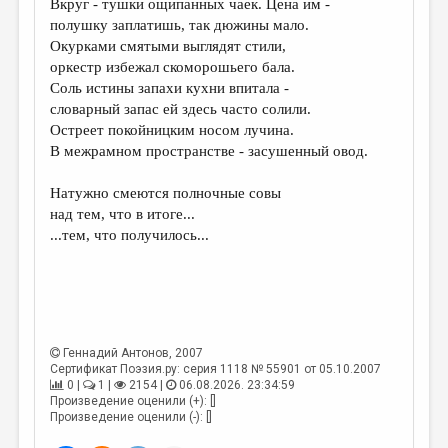
Вкруг - тушки ощипанных чаек. Цена им -
полушку заплатишь, так дюжины мало.
ДАЙДЖЕСТ
Окурками смятыми выглядят стили,
ПРОИЗВЕДЕНИЯ
оркестр избежал скоморошьего бала.
Соль истины запахи кухни впитала -
ПЕРЕВОДЫ
словарный запас ей здесь часто солили.
Остреет покойницким носом лучина.
КОНКУРСЫ
В межрамном пространстве - засушенный овод.
ДЕТСКАЯ КОМНАТА
Натужно смеются полночные совы
КНИЖНАЯ ПОЛКА
над тем, что в итоге...
...тем, что получилось...
ОБЗОР ЛИТЕРАТУРЫ
СТРАНИЦЫ ПАМЯТИ
ОБЪЯВЛЕНИЯ
КОЛОНКА РЕДАКТОРА
Геннадий Антонов
, 2007
Сертификат Поэзия.ру: серия 1118 № 55901 от 05.10.2007
РЕДКОЛЛЕГИЯ
0 |
1 |
2154 |
06.08.2026. 23:34:59
Произведение оценили (+): []
ОТ РЕДАКЦИИ
Произведение оценили (-): []