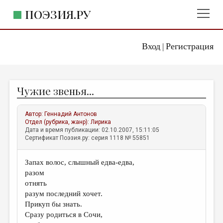
ПОЭЗИЯ.РУ
Вход
Регистрация
ГЛАВНОЕ МЕНЮ
|
ПОЭЗИЯ.РУ
ИЗДАТЕЛЬСТВО
Чужие звенья...
ЖАНРЫ
АВТОРЫ
Автор:
Геннадий Антонов
Отдел (рубрика, жанр):
Лирика
КОММЕНТАРИИ
Дата и время публикации: 02.10.2007, 15:11:05
Сертификат Поэзия.ру: серия 1118 № 55851
ЛИТСАЛОН
Запах волос, слышный едва-едва,
НОВОСТИ
разом
ПРАВИЛА САЙТА
отнять
разум последний хочет.
Прикуп бы знать.
ОТДЕЛЫ И РУБРИКИ
Сразу родиться в Сочи,
ИЗБРАННОЕ