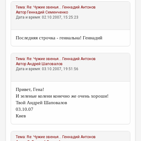
МАЛАЯ ПРОЗА
Тема:
Re: Чужие звенья...
Геннадий Антонов
ЭССЕИСТИКА
Автор
Геннадий Семенченко
Дата и время: 02.10.2007, 15:25:23
ЛИТЕРАТУРОВЕДЕНИЕ
КУЛЬТУРОВЕДЕНИЕ
Последняя строчка - гениальна! Геннадий
ПУБЛИЦИСТИКА
РЕЦЕНЗИРОВАНИЕ
Тема:
Re: Чужие звенья...
Геннадий Антонов
Автор
Андрей Шаповалов
ЦИКЛЫ ПУБЛИКАЦИЙ
Дата и время: 03.10.2007, 19:51:56
ТРЕДИАКОВСКИЙ
Привет, Гена!
МЕДИА
И зеленые колени конечно же очень хороши!
ВКОНТАКТЕ
Твой Андрей Шаповалов
03.10.07
Киев
Тема:
Re: Чужие звенья...
Геннадий Антонов