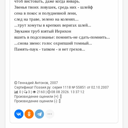
чтоб вистовать, даже когда январь.
Звенья твоих ловушек, средь них - шлейф
ДАЙДЖЕСТ
сена в покос и полудневной лени,
ПРОИЗВЕДЕНИЯ
след на траве, зелено на коленях...
...трут хомуты в крепких веригах шлей...
ПЕРЕВОДЫ
Звуками труб взятый Иерихон
вшить в подсознанье: помнить-не сдать-помнить...
КОНКУРСЫ
...снова звено: голос охрипший томный...
ДЕТСКАЯ КОМНАТА
Память-паук - тапком - и нет грехов...
КНИЖНАЯ ПОЛКА
ОБЗОР ЛИТЕРАТУРЫ
СТРАНИЦЫ ПАМЯТИ
Геннадий Антонов
, 2007
Сертификат Поэзия.ру: серия 1118 № 55851 от 02.10.2007
ОБЪЯВЛЕНИЯ
0 |
3 |
2160 |
08.08.2026. 13:37:12
Произведение оценили (+): []
КОЛОНКА РЕДАКТОРА
Произведение оценили (-): []
РЕДКОЛЛЕГИЯ
ОТ РЕДАКЦИИ