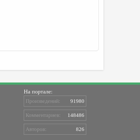
На портале:
Произведений:
91980
Комментариев:
148486
Авторов:
826