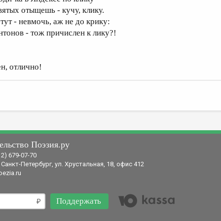
вятых отыщешь - кучу, клику.
тут - невмочь, аж не до крику:
нтонов - тож причислен к лику?!
ен, отлично!
ельство Поэзия.ру
12) 679-07-70
 Санкт-Петербург, ул. Хрустальная, 18, офис 412
ezia.ru
Поддержать