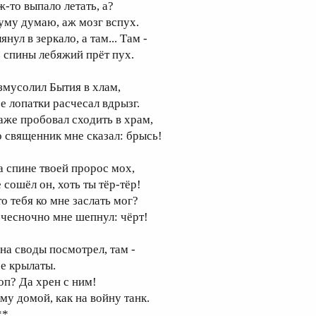
ж-то выпало летать, а?
уму думаю, аж мозг вспух.
янул в зеркало, а там... Там -
з спины лебяжий прёт пух.
змусолил Бытия в хлам,
се лопатки расчесал вдрызг.
аже пробовал сходить в храм,
о священник мне сказал: брысь!
а спине твоей пророс мох,
 сошёл он, хоть ты тёр-тёр!
то тебя ко мне заслать мог?
 чесночно мне шепнул: чёрт!
 на своды посмотрел, там -
се крылаты.
оп? Да хрен с ним!
му домой, как на войну танк.
**