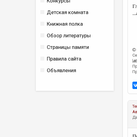
Конкурсы
Гл
Детская комната
..
Книжная полка
Обзор литературы
Страницы памяти
Се
Правила сайта
Пр
Объявления
Пр
Те
А
Да
П