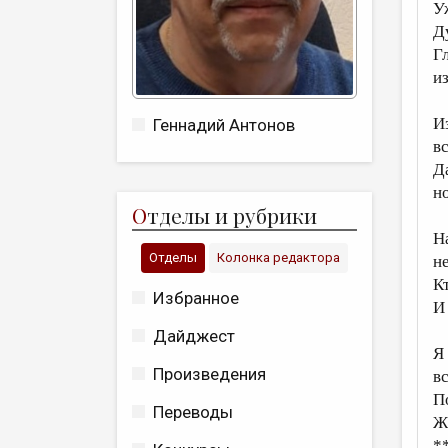
У
Д
Гл
и
И
Геннадий Антонов
в
Д
н
О
тделы и рубрики
Н
Отделы
Колонка редактора
не
К
Избранное
И
Дайджест
Я
Произведения
в
П
Переводы
Ж
*