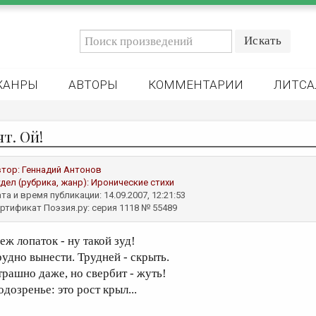
ЖАНРЫ
АВТОРЫ
КОММЕНТАРИИ
ЛИТСА
т. Ой!
втор:
Геннадий Антонов
дел (рубрика, жанр):
Иронические стихи
та и время публикации: 14.09.2007, 12:21:53
ртификат Поэзия.ру: серия 1118 № 55489
еж лопаток - ну такой зуд!
рудно вынести. Трудней - скрыть.
трашно даже, но свербит - жуть!
дозренье: это рост крыл...