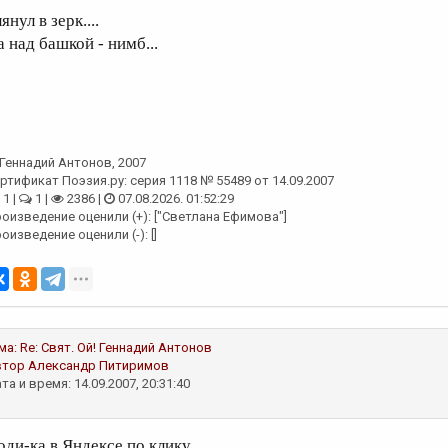
янул в зерк....
.а над башкой - нимб...
Геннадий Антонов
, 2007
ртификат Поэзия.ру: серия 1118 № 55489 от 14.09.2007
1 |
1 |
2386 |
07.08.2026. 01:52:29
оизведение оценили (+): ["Светлана Ефимова"]
оизведение оценили (-): []
ма:
Re: Свят. Ой!
Геннадий Антонов
втор
Александр Питиримов
та и время: 14.09.2007, 20:31:40
оди-ка в Яндексе по клику