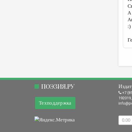
С
А 
А
:)
Г
ПОЭЗИЯ.РУ
Издат
+7 (8
192019,
Техподдержка
info@po