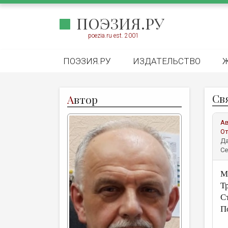
ПОЭЗИЯ.РУ
poezia.ru est. 2001
ПОЭЗИЯ.РУ
ИЗДАТЕЛЬСТВО
Свя
А
втор
А
От
Да
Се
М
Т
С
По