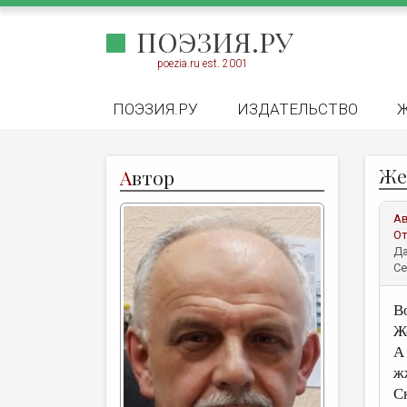
ПОЭЗИЯ.РУ
poezia.ru est. 2001
ПОЭЗИЯ.РУ
ИЗДАТЕЛЬСТВО
Же
А
втор
А
От
Да
Се
В
Ж
А
ж
С