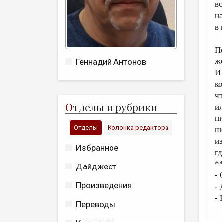
в
н
в
П
ж
Геннадий Антонов
И 
к
ч
О
тделы и рубрики
и
п
Отделы
Колонка редактора
ш
и
Избранное
гд
*
Дайджест
-
Произведения
-
- 
Переводы