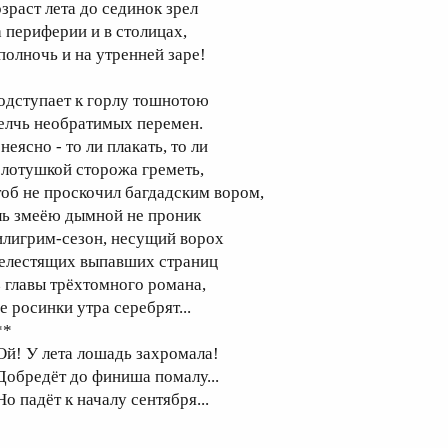
озраст лета до сединок зрел
а периферии и в столицах,
 полночь и на утренней заре!
одступает к горлу тошнотою
елчь необратимых перемен.
неясно - то ли плакать, то ли
олотушкой сторожа греметь,
тоб не проскочил багдадским вором,
ль змеёю дымной не проник
илигрим-сезон, несущий ворох
елестящих выпавших страниц
з главы трёхтомного романа,
е росинки утра серебрят...
**
 Ой! У лета лошадь захромала!
 Добредёт до финиша помалу...
Но падёт к началу сентября...