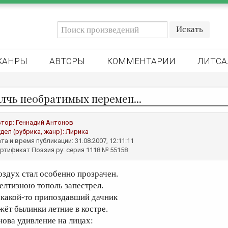
ЖАНРЫ
АВТОРЫ
КОММЕНТАРИИ
ЛИТСА
лчь необратимых перемен...
втор:
Геннадий Антонов
дел (рубрика, жанр):
Лирика
та и время публикации: 31.08.2007, 12:11:11
ртификат Поэзия.ру: серия 1118 № 55158
оздух стал особенно прозрачен.
елтизною тополь запестрел.
 какой-то припоздавший дачник
жёт былинки летние в костре.
нова удивление на лицах: