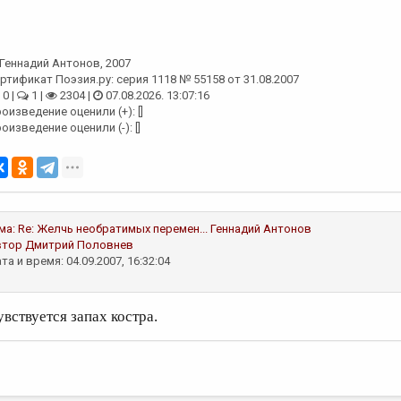
Геннадий Антонов
, 2007
ртификат Поэзия.ру: серия 1118 № 55158 от 31.08.2007
0 |
1 |
2304 |
07.08.2026. 13:07:16
оизведение оценили (+): []
оизведение оценили (-): []
ма:
Re: Желчь необратимых перемен...
Геннадий Антонов
втор
Дмитрий Половнев
та и время: 04.09.2007, 16:32:04
увствуется запах костра.