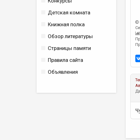
Конкурсы
Детская комната
Книжная полка
Се
Обзор литературы
Пр
Пр
Страницы памяти
Правила сайта
Объявления
Те
А
Да
Ч