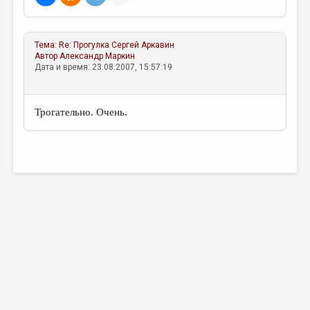
МАЛАЯ ПРОЗА
ЭССЕИСТИКА
Тема:
Re: Прогулка
Сергей Аркавин
ЛИТЕРАТУРОВЕДЕНИЕ
Автор
Александр Маркин
Дата и время: 23.08.2007, 15:57:19
КУЛЬТУРОВЕДЕНИЕ
ПУБЛИЦИСТИКА
Трогательно. Очень.
РЕЦЕНЗИРОВАНИЕ
ЦИКЛЫ ПУБЛИКАЦИЙ
ТРЕДИАКОВСКИЙ
МЕДИА
ВКОНТАКТЕ