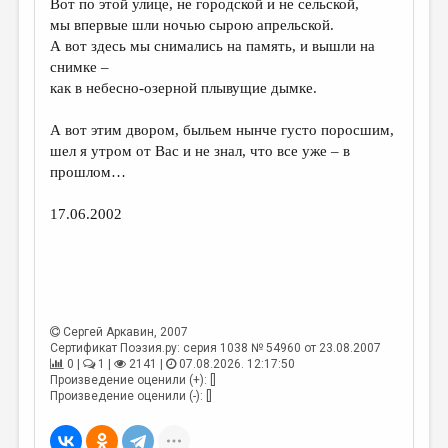
Вот по этой улице, не городской и не сельской,
мы впервые шли ночью сырою апрельской.
ДАЙДЖЕСТ
А вот здесь мы снимались на память, и вышли на
ПРОИЗВЕДЕНИЯ
снимке –
как в небесно-озерной плывущие дымке.
ПЕРЕВОДЫ
А вот этим двором, быльем нынче густо поросшим,
КОНКУРСЫ
шел я утром от Вас и не знал, что все уже – в
ДЕТСКАЯ КОМНАТА
прошлом…
КНИЖНАЯ ПОЛКА
17.06.2002
ОБЗОР ЛИТЕРАТУРЫ
СТРАНИЦЫ ПАМЯТИ
ОБЪЯВЛЕНИЯ
Сергей Аркавин
, 2007
Сертификат Поэзия.ру: серия 1038 № 54960 от 23.08.2007
КОЛОНКА РЕДАКТОРА
0 |
1 |
2141 |
07.08.2026. 12:17:50
Произведение оценили (+): []
РЕДКОЛЛЕГИЯ
Произведение оценили (-): []
ОТ РЕДАКЦИИ