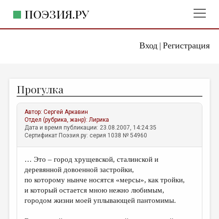
ПОЭЗИЯ.РУ
Вход
Регистрация
ГЛАВНОЕ МЕНЮ
|
ПОЭЗИЯ.РУ
ИЗДАТЕЛЬСТВО
Прогулка
ЖАНРЫ
АВТОРЫ
Автор:
Сергей Аркавин
Отдел (рубрика, жанр):
Лирика
КОММЕНТАРИИ
Дата и время публикации: 23.08.2007, 14:24:35
Сертификат Поэзия.ру: серия 1038 № 54960
ЛИТСАЛОН
… Это – город хрущевской, сталинской и
НОВОСТИ
деревянной довоенной застройки,
ПРАВИЛА САЙТА
по которому нынче носятся «мерсы», как тройки,
и который остается мною нежно любимым,
городом жизни моей уплывающей пантомимы.
ОТДЕЛЫ И РУБРИКИ
ИЗБРАННОЕ