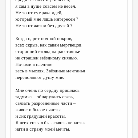
МАЛАЯ ПРОЗА
я сам в душе совсем не весел.
ЭССЕИСТИКА
Не то от сумрака идей,
который мне лишь интересен ?
ЛИТЕРАТУРОВЕДЕНИЕ
Не то от жизни без друзей ?
КУЛЬТУРОВЕДЕНИЕ
Когда царит ночной покров,
ПУБЛИЦИСТИКА
всех скрыв, как саван мертвецов,
сторонний взгляд на расстоянье
РЕЦЕНЗИРОВАНИЕ
не страшен звёздному сиянью.
Ночами я наедине
ЦИКЛЫ ПУБЛИКАЦИЙ
весь в мыслях. Звёздные мечтанья
ТРЕДИАКОВСКИЙ
переполняют душу мне.
МЕДИА
Мне очень по сердцу пришлась
задумка – обнаружить связь,
ВКОНТАКТЕ
связать разрозненные части –
живое и былое счастье
и лик грядущей красоты.
Я всех созвал бы - сквозь ненастья
идти в страну моей мечты.