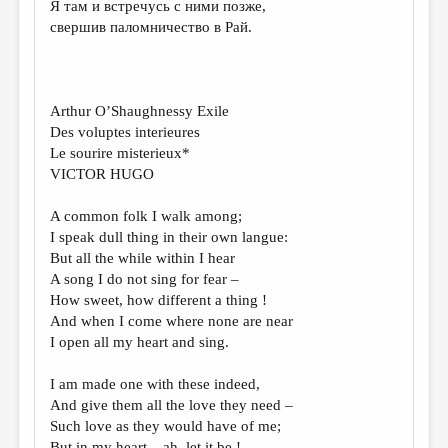
Я там и встречусь с ними позже,
свершив паломничество в Рай.
Arthur O’Shaughnessy Exile
Des voluptes interieures
Le sourire misterieux*
VICTOR HUGO
A common folk I walk among;
I speak dull thing in their own langue:
But all the while within I hear
A song I do not sing for fear –
How sweet, how different a thing !
And when I come where none are near
I open all my heart and sing.
I am made one with these indeed,
And give them all the love they need –
Such love as they would have of me;
But in my heart – ah, let it be ! –