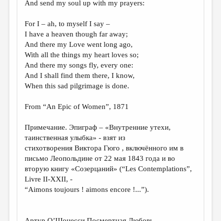
And send my soul up with my prayers:
For I – ah, to myself I say –
I have a heaven though far away;
And there my Love went long ago,
With all the things my heart loves so;
And there my songs fly, every one:
And I shall find them there, I know,
When this sad pilgrimage is done.
From “An Epic of Women”, 1871
Примечание. Эпиграф – «Внутренние утехи,
таинственная улыбка» - взят из
стихотворения Виктора Гюго , включённого им в
письмо Леопольдине от 22 мая 1843 года и во
вторую книгу «Созерцаний» (“Les Contemplations”,
Livre II-XXII, -
“Aimons toujours ! aimons encore !...”).
Артур О’Шонесси Посмертная Любовь