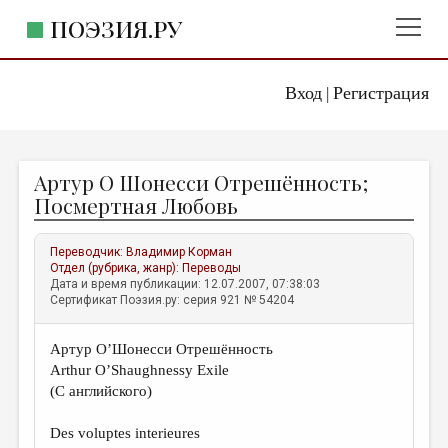
ПОЭЗИЯ.РУ
Вход
Регистрация
ГЛАВНОЕ МЕНЮ
|
ПОЭЗИЯ.РУ
ИЗДАТЕЛЬСТВО
Артур О Шонесси Отрешённость;
ЖАНРЫ
Посмертная Любовь
АВТОРЫ
Переводчик:
Владимир Корман
КОММЕНТАРИИ
Отдел (рубрика, жанр):
Переводы
Дата и время публикации: 12.07.2007, 07:38:03
ЛИТСАЛОН
Сертификат Поэзия.ру: серия 921 № 54204
НОВОСТИ
Артур О’Шонесси Отрешённость
ПРАВИЛА САЙТА
Arthur O’Shaughnessy Exile
(С английского)
ОТДЕЛЫ И РУБРИКИ
Des voluptes interieures
ИЗБРАННОЕ