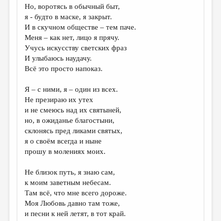
Но, воротясь в обычный быт,
я - будто в маске, я закрыт.
И в скучном обществе – тем паче.
Меня – как нет, лицо я прячу.
Учусь искусству светских фраз
И улыбаюсь наудачу.
Всё это просто напоказ.
Я – с ними, я – один из всех.
Не презираю их утех
и не смеюсь над их святыней,
но, в ожиданье благостыни,
склонясь пред ликами святых,
я о своём всегда и ныне
прошу в молениях моих.
Не близок путь, я знаю сам,
к моим заветным небесам.
Там всё, что мне всего дороже.
Моя Любовь давно там тоже,
и песни к ней летят, в тот край.