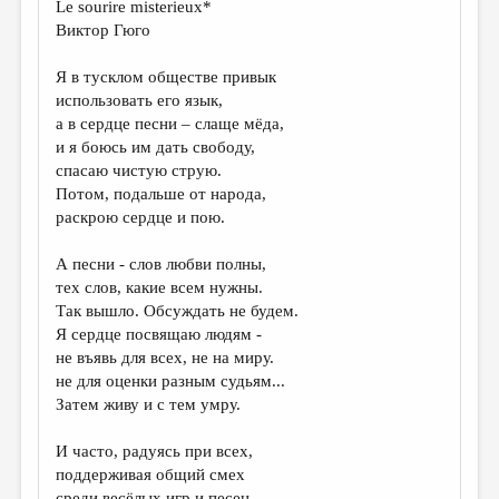
Le sourire misterieux*
Виктор Гюго
ДАЙДЖЕСТ
ПРОИЗВЕДЕНИЯ
Я в тусклом обществе привык
использовать его язык,
ПЕРЕВОДЫ
а в сердце песни – слаще мёда,
и я боюсь им дать свободу,
КОНКУРСЫ
спасаю чистую струю.
ДЕТСКАЯ КОМНАТА
Потом, подальше от народа,
раскрою сердце и пою.
КНИЖНАЯ ПОЛКА
А песни - слов любви полны,
ОБЗОР ЛИТЕРАТУРЫ
тех слов, какие всем нужны.
СТРАНИЦЫ ПАМЯТИ
Так вышло. Обсуждать не будем.
Я сердце посвящаю людям -
ОБЪЯВЛЕНИЯ
не въявь для всех, не на миру.
не для оценки разным судьям...
КОЛОНКА РЕДАКТОРА
Затем живу и с тем умру.
РЕДКОЛЛЕГИЯ
И часто, радуясь при всех,
ОТ РЕДАКЦИИ
поддерживая общий смех
среди весёлых игр и песен,