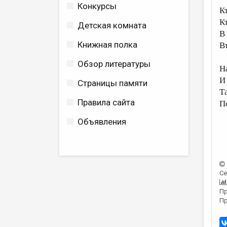
Конкурсы
К
К
Детская комната
В
Книжная полка
В
Обзор литературы
Н
И
Страницы памяти
Т
Правила сайта
П
Объявления
Се
Пр
Пр