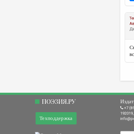
Те
А
Да
С
в
ПОЭЗИЯ.РУ
Издат
+7 (8
192019,
Техподдержка
info@po