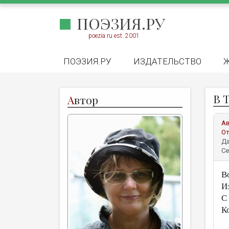
ПОЭЗИЯ.РУ
poezia.ru est. 2001
ПОЭЗИЯ.РУ
ИЗДАТЕЛЬСТВО
В 
А
втор
А
От
Да
Се
В
И
С
К