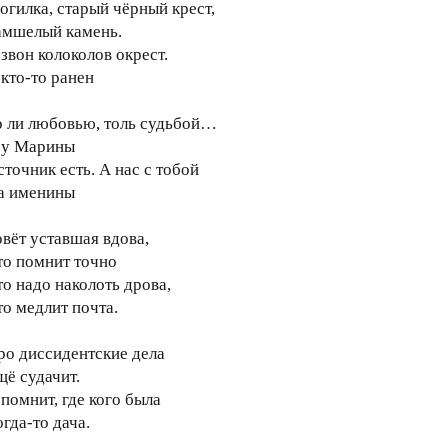
огилка, старый чёрный крест,
амшелый камень.
 звон колоколов окрест.
 кто-то ранен
о ли любовью, толь судьбой…
 у Марины
сточник есть. А нас с тобой
а именины
овёт уставшая вдова,
то помнит точно
то надо наколоть дрова,
то медлит почта.
ро диссидентские дела
щё судачит.
 помнит, где кого была
гда-то дача.