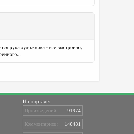
тся рука художника - все выстроено,
ренного...
На портале:
Произведений:
91974
Комментариев:
148481