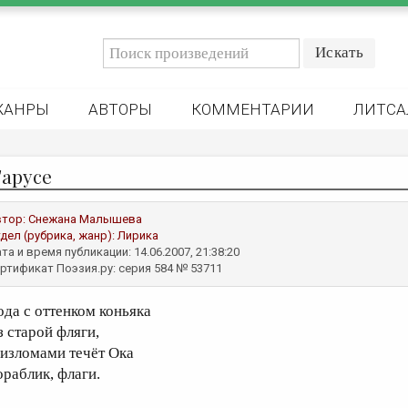
ЖАНРЫ
АВТОРЫ
КОММЕНТАРИИ
ЛИТСА
Тарусе
втор:
Снежана Малышева
дел (рубрика, жанр):
Лирика
та и время публикации: 14.06.2007, 21:38:20
ртификат Поэзия.ру: серия 584 № 53711
ода с оттенком коньяка
з старой фляги,
 изломами течёт Ока
ораблик, флаги.