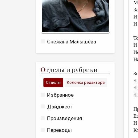
М
З
И
И
Т
Снежана Малышева
И
И
Н
О
тделы и рубрики
З
Ч
Отделы
Колонка редактора
Ч
Избранное
Ч
Дайджест
П
Е
Произведения
И
Переводы
Ко