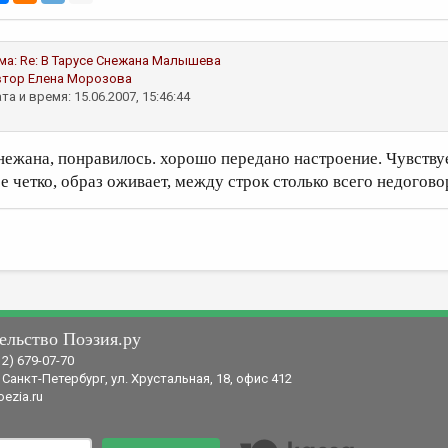
ма:
Re: В Тарусе
Снежана Малышева
втор
Елена Морозова
та и время: 15.06.2007, 15:46:44
нежана, понравилось. хорошо передано настроение. Чувствуе
се четко, образ оживает, между строк столько всего недогово
ельство Поэзия.ру
12) 679-07-70
 Санкт-Петербург, ул. Хрустальная, 18, офис 412
ezia.ru