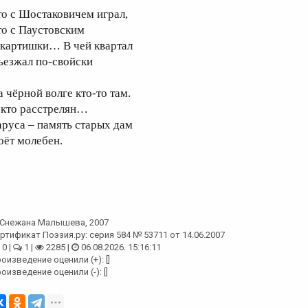
то с Шостаковичем играл,
то с Паустовским
 картишки… В чей квартал
ъезжал по-свойски
а чёрной волге кто-то там.
 кто расстрелян…
аруса – память старых дам
оёт молебен.
Снежана Малышева
, 2007
ртификат Поэзия.ру: серия 584 № 53711 от 14.06.2007
0 |
1 |
2285 |
06.08.2026. 15:16:11
оизведение оценили (+): []
оизведение оценили (-): []