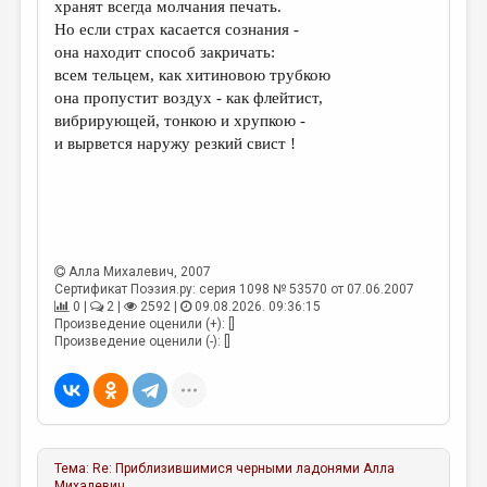
хранят всегда молчания печать.
Но если страх касается сознания -
ДАЙДЖЕСТ
она находит способ закричать:
ПРОИЗВЕДЕНИЯ
всем тельцем, как хитиновою трубкою
она пропустит воздух - как флейтист,
ПЕРЕВОДЫ
вибрирующей, тонкою и хрупкою -
и вырвется наружу резкий свист !
КОНКУРСЫ
ДЕТСКАЯ КОМНАТА
КНИЖНАЯ ПОЛКА
ОБЗОР ЛИТЕРАТУРЫ
Алла Михалевич
, 2007
Сертификат Поэзия.ру: серия 1098 № 53570 от 07.06.2007
СТРАНИЦЫ ПАМЯТИ
0 |
2 |
2592 |
09.08.2026. 09:36:15
Произведение оценили (+): []
ОБЪЯВЛЕНИЯ
Произведение оценили (-): []
КОЛОНКА РЕДАКТОРА
РЕДКОЛЛЕГИЯ
ОТ РЕДАКЦИИ
Тема:
Re: Приблизившимися черными ладонями
Алла
Михалевич