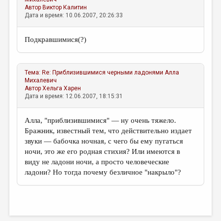
МАЛАЯ ПРОЗА
Автор
Виктор Калитин
Дата и время: 10.06.2007, 20:26:33
ЭССЕИСТИКА
ЛИТЕРАТУРОВЕДЕНИЕ
Подкравшимися(?)
КУЛЬТУРОВЕДЕНИЕ
ПУБЛИЦИСТИКА
Тема:
Re: Приблизившимися черными ладонями
Алла
Михалевич
РЕЦЕНЗИРОВАНИЕ
Автор
Хельга Харен
Дата и время: 12.06.2007, 18:15:31
ЦИКЛЫ ПУБЛИКАЦИЙ
Алла, "приблизившимися" — ну очень тяжело.
ТРЕДИАКОВСКИЙ
Бражник, известный тем, что действительно издает
МЕДИА
звуки — бабочка ночная, с чего бы ему пугаться
ночи, это же его родная стихия? Или имеются в
ВКОНТАКТЕ
виду не ладони ночи, а просто человеческие
ладони? Но тогда почему безличное "накрыло"?