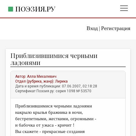
ПОЭЗИЯ.РУ
Вход
Регистрация
ГЛАВНОЕ МЕНЮ
|
ПОЭЗИЯ.РУ
ИЗДАТЕЛЬСТВО
Приблизившимися черными
ЖАНРЫ
ладонями
АВТОРЫ
Автор:
Алла Михалевич
КОММЕНТАРИИ
Отдел (рубрика, жанр):
Лирика
Дата и время публикации: 07.06.2007, 02:18:28
ЛИТСАЛОН
Сертификат Поэзия.ру: серия 1098 № 53570
НОВОСТИ
Приблизившимися черными ладонями
ПРАВИЛА САЙТА
накрыло крылья бражника в ночи,
бестрепетными, жесткими, огромными -
ОТДЕЛЫ И РУБРИКИ
и бабочка от ужаса - кричит !
Вы скажете - прекрасные создания
ИЗБРАННОЕ