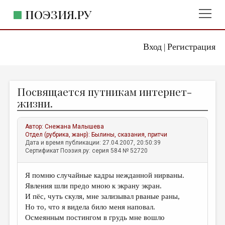
ПОЭЗИЯ.РУ
Вход
Регистрация
ГЛАВНОЕ МЕНЮ
|
ПОЭЗИЯ.РУ
ИЗДАТЕЛЬСТВО
Посвящается путникам интернет-
ЖАНРЫ
жизни.
АВТОРЫ
Автор:
Снежана Малышева
КОММЕНТАРИИ
Отдел (рубрика, жанр):
Былины, сказания, притчи
Дата и время публикации: 27.04.2007, 20:50:39
ЛИТСАЛОН
Сертификат Поэзия.ру: серия 584 № 52720
НОВОСТИ
Я помню случайные кадры нежданной нирваны.
ПРАВИЛА САЙТА
Явления шли предо мною к экрану экран.
И пёс, чуть скуля, мне зализывал рваные раны,
ОТДЕЛЫ И РУБРИКИ
Но то, что я видела било меня наповал.
Осмеянным постингом в грудь мне вошло
ИЗБРАННОЕ