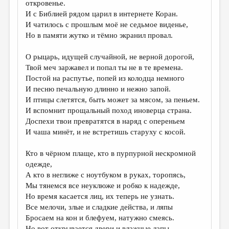
откровенье.
И с Библией рядом царил в интернете Коран.
ДАЙДЖЕСТ
И чатилось с прошлым моё не седьмое виденье,
ПРОИЗВЕДЕНИЯ
Но в памяти жутко и тёмно экранил провал.
ПЕРЕВОДЫ
О рыцарь, идущей случайной, не верной дорогой,
Твой меч заржавел и попал ты не в те времена.
КОНКУРСЫ
Постой на распутье, попей из колодца немного
ДЕТСКАЯ КОМНАТА
И песню печальную длинно и нежно запой.
И птицы слетятся, быть может за мясом, за пеньем.
КНИЖНАЯ ПОЛКА
И вспомнит прощальный поход иноверца страна.
Доспехи твои превратятся в наряд с опереньем
ОБЗОР ЛИТЕРАТУРЫ
И чаша минёт, и не встретишь старуху с косой.
СТРАНИЦЫ ПАМЯТИ
Кто в чёрном плаще, кто в пурпурной нескромной
ОБЪЯВЛЕНИЯ
одежде,
А кто в неглиже с ноутбуком в руках, торопясь,
КОЛОНКА РЕДАКТОРА
Мы тянемся все неуклюже и робко к надежде,
РЕДКОЛЛЕГИЯ
Но время касается лиц, их теперь не узнать.
Все мелочи, злые и сладкие действа, и ляпы
ОТ РЕДАКЦИИ
Бросаем на кон и блефуем, натужно смеясь.
Но вот открывается двери и влажные лапы