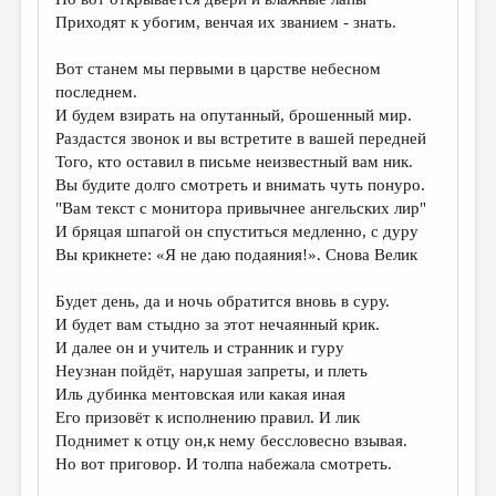
МАЛАЯ ПРОЗА
Приходят к убогим, венчая их званием - знать.
ЭССЕИСТИКА
Вот станем мы первыми в царстве небесном
ЛИТЕРАТУРОВЕДЕНИЕ
последнем.
И будем взирать на опутанный, брошенный мир.
КУЛЬТУРОВЕДЕНИЕ
Раздастся звонок и вы встретите в вашей передней
ПУБЛИЦИСТИКА
Того, кто оставил в письме неизвестный вам ник.
Вы будите долго смотреть и внимать чуть понуро.
РЕЦЕНЗИРОВАНИЕ
"Вам текст с монитора привычнее ангельских лир"
И бряцая шпагой он спуститься медленно, с дуру
ЦИКЛЫ ПУБЛИКАЦИЙ
Вы крикнете: «Я не даю подаяния!». Снова Велик
ТРЕДИАКОВСКИЙ
Будет день, да и ночь обратится вновь в суру.
МЕДИА
И будет вам стыдно за этот нечаянный крик.
И далее он и учитель и странник и гуру
ВКОНТАКТЕ
Неузнан пойдёт, нарушая запреты, и плеть
Иль дубинка ментовская или какая иная
Его призовёт к исполнению правил. И лик
Поднимет к отцу он,к нему бессловесно взывая.
Но вот приговор. И толпа набежала смотреть.