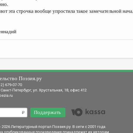
ино.
 вот эта строчка вообще упростила такое замечательной нач
еннадий
ельство Поэзия.ру
12) 679-07-70
 Санкт-Петербург, ул. Хрустальная, 18, офис 412
ezia.ru
Поддержать
- 2026 Литературный портал Поэзия.ру. В сети с 2001 года.
на опубликованные произведения принадлежат их авторам.