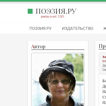
ПОЭЗИЯ.РУ
poezia.ru est. 2001
ПОЭЗИЯ.РУ
ИЗДАТЕЛЬСТВО
Пр
А
втор
А
От
Да
Се
Б
Д
П
С
П