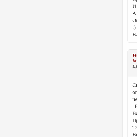
И
А
О
:)
В.
Те
А
Да
С
о
ч
"
В
П
Т
В