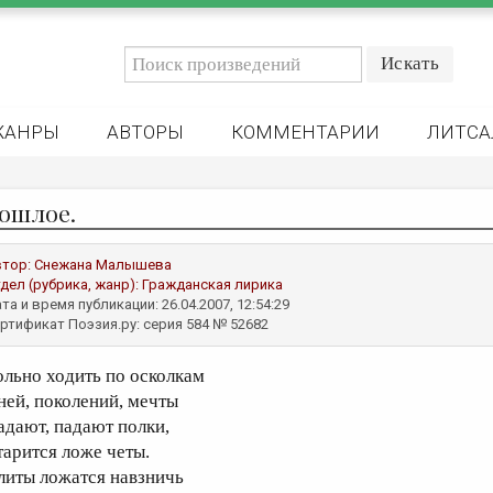
ЖАНРЫ
АВТОРЫ
КОММЕНТАРИИ
ЛИТСА
ошлое.
втор:
Снежана Малышева
дел (рубрика, жанр):
Гражданская лирика
та и время публикации: 26.04.2007, 12:54:29
ртификат Поэзия.ру: серия 584 № 52682
ольно ходить по осколкам
ней, поколений, мечты
адают, падают полки,
тарится ложе четы.
литы ложатся навзничь