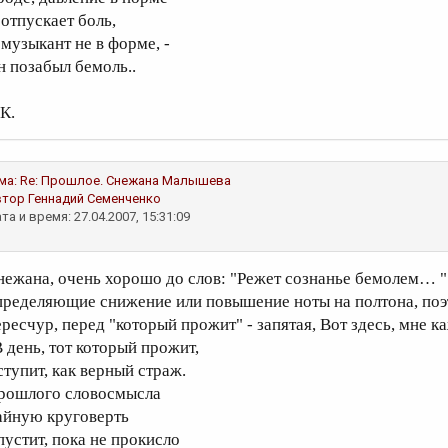
 отпускает боль,
 музыкант не в форме, -
н позабыл бемоль..
К.
ма:
Re: Прошлое.
Снежана Малышева
втор
Геннадий Семенченко
та и время: 27.04.2007, 15:31:09
нежана, очень хорошо до слов: "Режет сознанье бемолем… " 
пределяющие снижение или повышение ноты на полтона, поэто
ересчур, перед "который прожит" - запятая, Вот здесь, мне к
В день, тот который прожит,
ступит, как верный страж.
рошлого словосмысла
айную круговерть
пустит, пока не прокисло