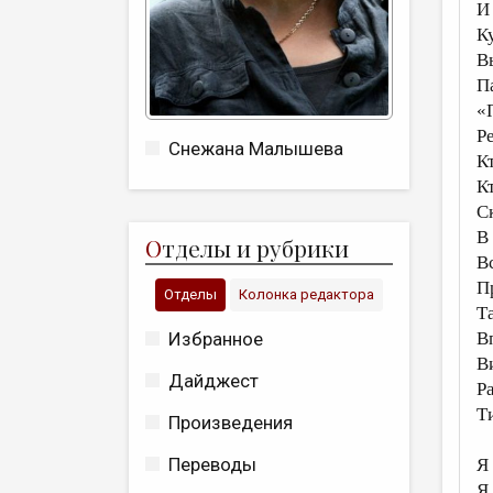
И
К
В
П
«
Р
Снежана Малышева
К
К
С
В
О
тделы и рубрики
В
П
Отделы
Колонка редактора
Т
Избранное
В
В
Дайджест
Р
Т
Произведения
Переводы
Я
Я