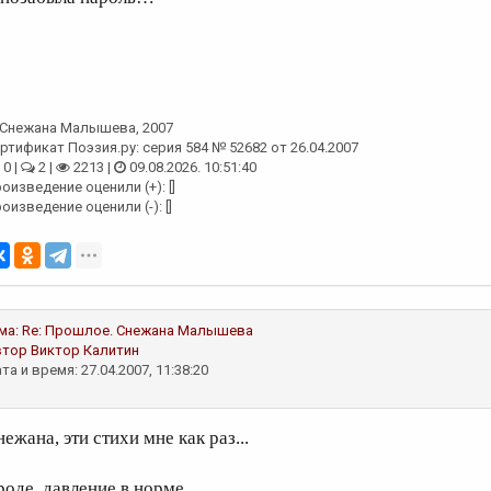
Снежана Малышева
, 2007
ртификат Поэзия.ру: серия 584 № 52682 от 26.04.2007
0 |
2 |
2213 |
09.08.2026. 10:51:40
оизведение оценили (+): []
оизведение оценили (-): []
ма:
Re: Прошлое.
Снежана Малышева
втор
Виктор Калитин
та и время: 27.04.2007, 11:38:20
ежана, эти стихи мне как раз...
роде, давление в норме