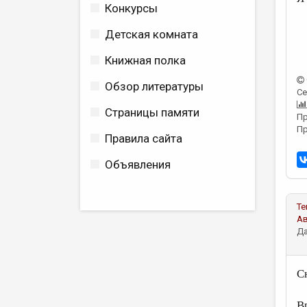
Конкурсы
Детская комната
Книжная полка
Обзор литературы
Се
Страницы памяти
Пр
Пр
Правила сайта
Объявления
Те
А
Да
Сн
В