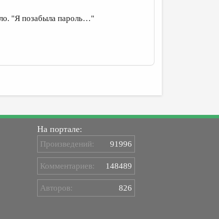
ало. "Я позабыла пароль…"
На портале:
Произведений:
91996
Комментариев:
148489
Авторов:
826