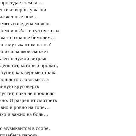
 проседает земля…
устики вербы у лазни
ыжженные поля…
амять изъедена молью
Помнишь?» –и гул пустоты
ежет сознанье бемолем…
то с музыкантом на ты?
то из осколков сможет
клеить чужой витраж
 день тот, который прожит,
ступит, как верный страж.
рошлого словосмысла
айную круговерть
пустит, пока не прокисло
ино. И разрешит смотреть
авно и ровно на горе…
ихо и важно на боль…
 с музыкантом в ссоре,
 позабыла пароль…