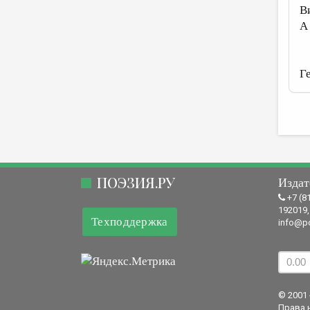
В
А
Г
ПОЭЗИЯ.РУ
Издат
+7 (8
192019,
Техподдержка
info@po
© 2001 
Права 