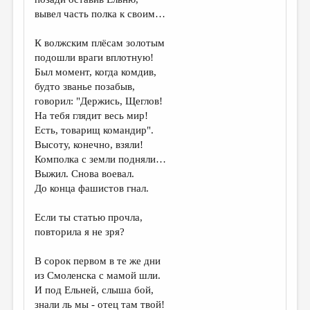
МАЛАЯ ПРОЗА
вывел часть полка к своим…
ЭССЕИСТИКА
К волжским плёсам золотым
ЛИТЕРАТУРОВЕДЕНИЕ
подошли враги вплотную!
Был момент, когда комдив,
КУЛЬТУРОВЕДЕНИЕ
будто званье позабыв,
ПУБЛИЦИСТИКА
говорил: "Держись, Щеглов!
На тебя глядит весь мир!
РЕЦЕНЗИРОВАНИЕ
Есть, товарищ командир".
Высоту, конечно, взяли!
ЦИКЛЫ ПУБЛИКАЦИЙ
Комполка с земли подняли…
ТРЕДИАКОВСКИЙ
Выжил. Снова воевал.
До конца фашистов гнал.
МЕДИА
Если ты статью прочла,
ВКОНТАКТЕ
повторила я не зря?
В сорок первом в те же дни
из Смоленска с мамой шли.
И под Ельней, слыша бой,
знали ль мы - отец там твой!