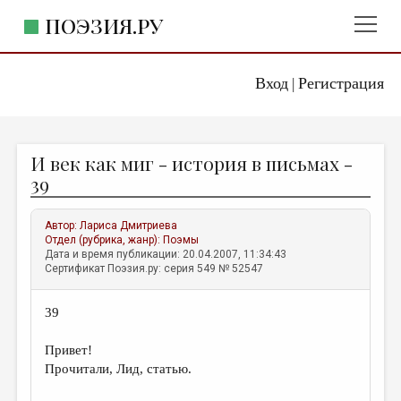
ПОЭЗИЯ.РУ
Вход
Регистрация
ГЛАВНОЕ МЕНЮ
|
ПОЭЗИЯ.РУ
ИЗДАТЕЛЬСТВО
И век как миг - история в письмах -
ЖАНРЫ
39
АВТОРЫ
Автор:
Лариса Дмитриева
КОММЕНТАРИИ
Отдел (рубрика, жанр):
Поэмы
Дата и время публикации: 20.04.2007, 11:34:43
ЛИТСАЛОН
Сертификат Поэзия.ру: серия 549 № 52547
НОВОСТИ
39
ПРАВИЛА САЙТА
Привет!
ОТДЕЛЫ И РУБРИКИ
Прочитали, Лид, статью.
ИЗБРАННОЕ