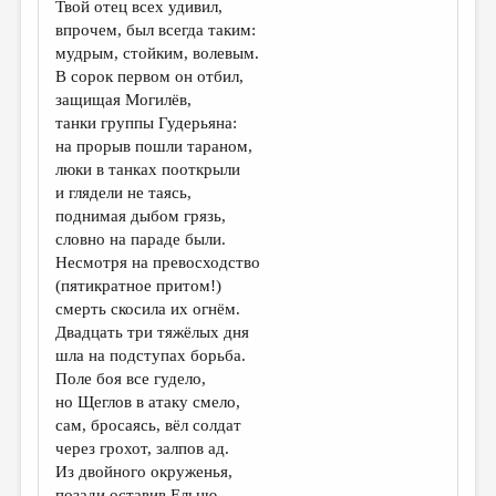
Твой отец всех удивил,
впрочем, был всегда таким:
ДАЙДЖЕСТ
мудрым, стойким, волевым.
ПРОИЗВЕДЕНИЯ
В сорок первом он отбил,
защищая Могилёв,
ПЕРЕВОДЫ
танки группы Гудерьяна:
на прорыв пошли тараном,
КОНКУРСЫ
люки в танках пооткрыли
ДЕТСКАЯ КОМНАТА
и глядели не таясь,
поднимая дыбом грязь,
КНИЖНАЯ ПОЛКА
словно на параде были.
Несмотря на превосходство
ОБЗОР ЛИТЕРАТУРЫ
(пятикратное притом!)
СТРАНИЦЫ ПАМЯТИ
смерть скосила их огнём.
Двадцать три тяжёлых дня
ОБЪЯВЛЕНИЯ
шла на подступах борьба.
Поле боя все гудело,
КОЛОНКА РЕДАКТОРА
но Щеглов в атаку смело,
РЕДКОЛЛЕГИЯ
сам, бросаясь, вёл солдат
через грохот, залпов ад.
ОТ РЕДАКЦИИ
Из двойного окруженья,
позади оставив Ельню,