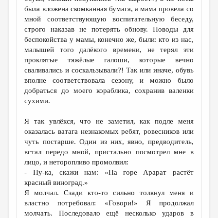
МАЛАЯ ПРОЗА
была вложена скомканная бумага, а мама провела со
мной соответствующую воспитательную беседу,
ЭССЕИСТИКА
строго наказав не потерять обнову. Поводы для
ЛИТЕРАТУРОВЕДЕНИЕ
беспокойства у мамы, конечно же, были: кто из нас,
малышей того далёкого времени, не терял эти
КУЛЬТУРОВЕДЕНИЕ
проклятые тяжёлые галоши, которые вечно
сваливались и соскальзывали?! Так или иначе, обувь
ПУБЛИЦИСТИКА
вполне соответствовала сезону, и можно было
РЕЦЕНЗИРОВАНИЕ
добраться до моего кораблика, сохранив валенки
сухими.
ЦИКЛЫ ПУБЛИКАЦИЙ
Я так увлёкся, что не заметил, как подле меня
ТРЕДИАКОВСКИЙ
оказалась ватага незнакомых ребят, ровесников или
МЕДИА
чуть постарше. Один из них, явно, предводитель,
встал передо мной, пристально посмотрел мне в
ВКОНТАКТЕ
лицо, и неторопливо промолвил:
- Ну-ка, скажи нам: «На горе Арарат растёт
красный виноград.»
Я молчал. Сзади кто-то сильно толкнул меня и
властно потребовал: «Говори!» Я продолжал
молчать. Последовало ещё несколько ударов в