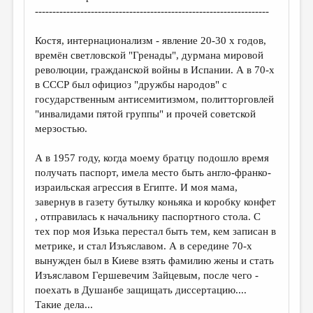
-------------------------------------------------------------------
Костя, интернационализм - явление 20-30 х годов,
времён светловской "Гренады", дурмана мировой
революции, гражданской войны в Испании. А в 70-х
в СССР был официоз "дружбы народов" с
государственным антисемитизмом, политторговлей
"инвалидами пятой группы" и прочей советской
мерзостью.
А в 1957 году, когда моему братцу подошло время
получать паспорт, имела место быть англо-франко-
израильская агрессия в Египте. И моя мама,
завернув в газету бутылку коньяка и коробку конфет
, отправилась к начальнику паспортного стола. С
тех пор моя Изька перестал быть тем, кем записан в
метрике, и стал Изъяславом. А в середине 70-х
вынужден был в Киеве взять фамилию жены и стать
Изъяславом Гершевечим Зайцевым, после чего -
поехать в Душанбе защищать диссертацию....
Такие дела...