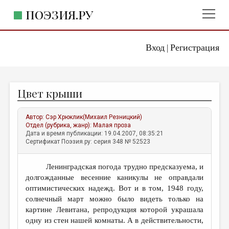
ПОЭЗИЯ.РУ
Вход
Регистрация
ГЛАВНОЕ МЕНЮ
|
ПОЭЗИЯ.РУ
ИЗДАТЕЛЬСТВО
Цвет крыши
ЖАНРЫ
АВТОРЫ
Автор:
Сэр Хрюклик(Михаил Резницкий)
Отдел (рубрика, жанр):
Малая проза
КОММЕНТАРИИ
Дата и время публикации: 19.04.2007, 08:35:21
Сертификат Поэзия.ру: серия 348 № 52523
ЛИТСАЛОН
Ленинградская погода трудно предсказуема, и
НОВОСТИ
долгожданные весенние каникулы не оправдали
ПРАВИЛА САЙТА
оптимистических надежд. Вот и в том, 1948 году,
солнечный март можно было видеть только на
картине Левитана, репродукция которой украшала
ОТДЕЛЫ И РУБРИКИ
одну из стен нашей комнаты. А в действительности,
ИЗБРАННОЕ