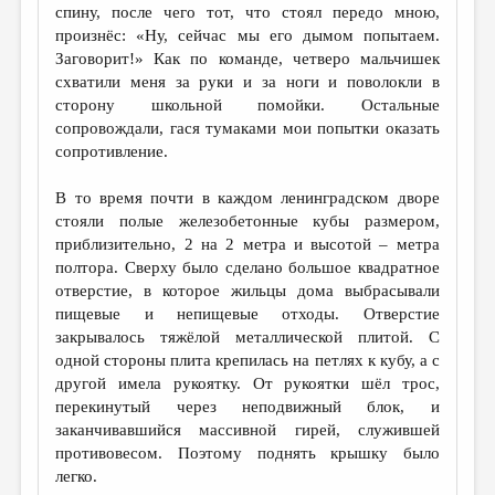
спину, после чего тот, что стоял передо мною,
произнёс: «Ну, сейчас мы его дымом попытаем.
Заговорит!» Как по команде, четверо мальчишек
схватили меня за руки и за ноги и поволокли в
сторону школьной помойки. Остальные
сопровождали, гася тумаками мои попытки оказать
сопротивление.
В то время почти в каждом ленинградском дворе
стояли полые железобетонные кубы размером,
приблизительно, 2 на 2 метра и высотой – метра
полтора. Сверху было сделано большое квадратное
отверстие, в которое жильцы дома выбрасывали
пищевые и непищевые отходы. Отверстие
закрывалось тяжёлой металлической плитой. С
одной стороны плита крепилась на петлях к кубу, а с
другой имела рукоятку. От рукоятки шёл трос,
перекинутый через неподвижный блок, и
заканчивавшийся массивной гирей, служившей
противовесом. Поэтому поднять крышку было
легко.