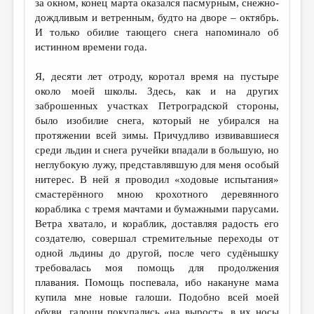
за окном, конец марта оказался пасмурным, снежно-
дождливым и ветренным, будто на дворе – октябрь.
ДАЙДЖЕСТ
И только обилие тающего снега напоминало об
ПРОИЗВЕДЕНИЯ
истинном времени года.
ПЕРЕВОДЫ
Я, десяти лет отроду, коротал время на пустыре
около моей школы. Здесь, как и на других
КОНКУРСЫ
заброшенных участках Петроградской стороны,
ДЕТСКАЯ КОМНАТА
было изобилие снега, который не убирался на
протяжении всей зимы. Причудливо извивавшиеся
КНИЖНАЯ ПОЛКА
среди льдин и снега ручейки впадали в большую, но
неглубокую лужу, представлявшую для меня особый
ОБЗОР ЛИТЕРАТУРЫ
нитерес. В ней я проводил «ходовые испытания»
СТРАНИЦЫ ПАМЯТИ
смастерённого мною крохотного деревянного
кораблика с тремя мачтами и бумажными парусами.
ОБЪЯВЛЕНИЯ
Ветра хватало, и кораблик, доставляя радость его
создателю, совершал стремительные переходы от
КОЛОНКА РЕДАКТОРА
одной льдины до другой, после чего судёнышку
требовалась моя помощь для продолжения
РЕДКОЛЛЕГИЯ
плавания. Помощь поспевала, ибо накануне мама
ОТ РЕДАКЦИИ
купила мне новые галоши. Подобно всей моей
обуви, галоши покупались «на вырост», в их носы