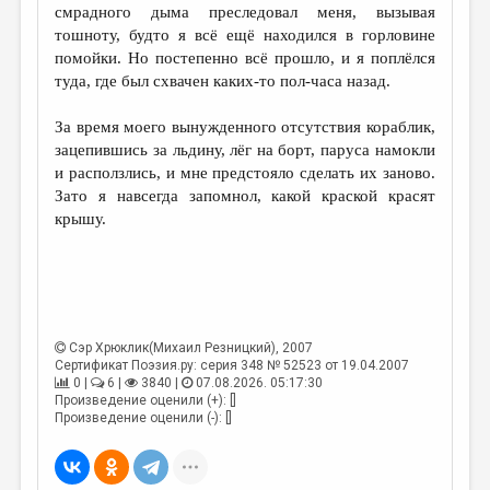
смрадного дыма преследовал меня, вызывая
тошноту, будто я всё ещё находился в горловине
помойки. Но постепенно всё прошло, и я поплёлся
туда, где был схвачен каких-то пол-часа назад.
За время моего вынужденного отсутствия кораблик,
зацепившись за льдину, лёг на борт, паруса намокли
и расползлись, и мне предстояло сделать их заново.
Зато я навсегда запомнол, какой краской красят
крышу.
Сэр Хрюклик(Михаил Резницкий)
, 2007
Сертификат Поэзия.ру: серия 348 № 52523 от 19.04.2007
0 |
6 |
3840 |
07.08.2026. 05:17:30
Произведение оценили (+): []
Произведение оценили (-): []