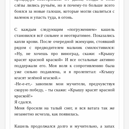
слёзы лились ручьём, но я почему-то больше всего
боялся за новые галоши, которые могли свалиться с
валенок и упасть туда, в огонь.
С каждым следующим «погружением» кашель
становился всё сильнее и неотвратимее. Показались
капли крови. После очередной экзекуции, стоявший
рядом с предводителем мальчик смилостивился:
«Ну, не хочешь про виноград, скажи: «Крышу
красят красной краской» И все остальные активно
поддержали его. Моя воля к сопротивлению была
уже сильно подавлена, и я пролепетал: «Кгышу
кгасят зелёной кгаской.»
-Не-е-ет,- завопили мои мучители, предчувствуя
скорую победу, - ты скажи: «Крышу красят красной
краской!»
Я сдался.
Меня бросили на талый снег, и вся ватага так же
незаметно исчезла, как появилась.
Кашель продолжался долго и мучительно, а запах