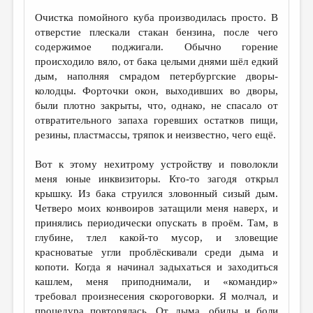
Очистка помойного куба производилась просто. В
отверстие плескали стакан бензина, после чего
содержимое поджигали. Обычно горение
происходило вяло, от бака целыми днями шёл едкий
дым, наполняя смрадом петербургские дворы-
колодцы. Форточки окон, выходивших во дворы,
были плотно закрыты, что, однако, не спасало от
отвратительного запаха горевших остатков пищи,
резины, пластмассы, тряпок и неизвестно, чего ещё.
Вот к этому нехитрому устройству и поволокли
меня юные инквизиторы. Кто-то загодя открыл
крышку. Из бака струился зловонный сизый дым.
Четверо моих конвоиров затащили меня наверх, и
принялись периодически опускать в проём. Там, в
глубине, тлел какой-то мусор, и зловещие
красноватые угли проблёскивали среди дыма и
копоти. Когда я начинал задыхаться и заходиться
кашлем, меня приподнимали, и «командир»
требовал произнесения скороговорки. Я молчал, и
процедура повторялась. От дыма, обиды и боли