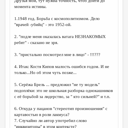
Друзья мои, тут нужна точность, чтоб дойти до
момента истины.
1.1948 год. Борьба с космополитизмом. Дело
"врачей -убийц" - это 1952-ой.
2. "подле меня оказалась ватага НЕЗНАКОМЫХ
ребят" - сказано не зря.
3. "пристально посмотрел мне в лицо" - !!!???
4. Итак: Костя Кипов малость ошибся годом. И не
только...Но об этом чуть позже...
5. Серёжа Брель ... предложил "не ту модель"
подоплёки: это не школьная разборка однокашников
с её борьбой за лидерство, за " кто сильней?" и т.п.
6. Откуда у пацанов "стереотип произношения" с
картавостью в роли лакмуса?
7. Случайно ли автор употребил слово
"инквизиторы" в этом контексте?