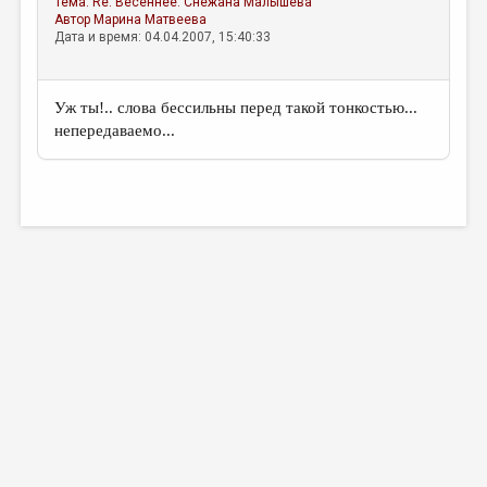
Тема:
Re: Весеннее.
Снежана Малышева
МАЛАЯ ПРОЗА
Автор
Марина Матвеева
Дата и время: 04.04.2007, 15:40:33
ЭССЕИСТИКА
ЛИТЕРАТУРОВЕДЕНИЕ
Уж ты!.. слова бессильны перед такой тонкостью...
КУЛЬТУРОВЕДЕНИЕ
непередаваемо...
ПУБЛИЦИСТИКА
РЕЦЕНЗИРОВАНИЕ
ЦИКЛЫ ПУБЛИКАЦИЙ
ТРЕДИАКОВСКИЙ
МЕДИА
ВКОНТАКТЕ