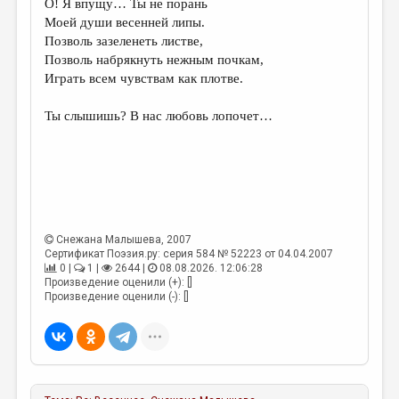
О! Я впущу… Ты не порань
Моей души весенней липы.
ДАЙДЖЕСТ
Позволь зазеленеть листве,
ПРОИЗВЕДЕНИЯ
Позволь набрякнуть нежным почкам,
Играть всем чувствам как плотве.
ПЕРЕВОДЫ
Ты слышишь? В нас любовь лопочет…
КОНКУРСЫ
ДЕТСКАЯ КОМНАТА
КНИЖНАЯ ПОЛКА
ОБЗОР ЛИТЕРАТУРЫ
Снежана Малышева
, 2007
СТРАНИЦЫ ПАМЯТИ
Сертификат Поэзия.ру: серия 584 № 52223 от 04.04.2007
0 |
1 |
2644 |
08.08.2026. 12:06:28
ОБЪЯВЛЕНИЯ
Произведение оценили (+): []
Произведение оценили (-): []
КОЛОНКА РЕДАКТОРА
РЕДКОЛЛЕГИЯ
ОТ РЕДАКЦИИ