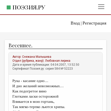
ПОЭЗИЯ.РУ
Вход
Регистрация
ГЛАВНОЕ МЕНЮ
|
ПОЭЗИЯ.РУ
ИЗДАТЕЛЬСТВО
Весеннее.
ЖАНРЫ
АВТОРЫ
Автор:
Снежана Малышева
Отдел (рубрика, жанр):
Любовная лирика
КОММЕНТАРИИ
Дата и время публикации: 04.04.2007, 13:52:50
Сертификат Поэзия.ру: серия 584 № 52223
ЛИТСАЛОН
Рука - касание одно…
НОВОСТИ
И дно желаний невозможных…
ПРАВИЛА САЙТА
Как подогретое вино
Глотками ласки осторожной
Вливается в мою гортань,
ОТДЕЛЫ И РУБРИКИ
Так мягко-терпко льются хрипы.
ИЗБРАННОЕ