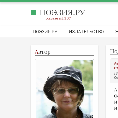
ПОЭЗИЯ.РУ
poezia.ru est. 2001
ПОЭЗИЯ.РУ
ИЗДАТЕЛЬСТВО
По
А
втор
А
От
Да
Се
А
О
И
И 