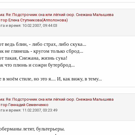
ма:
Re: Подстрочник сна или лёгкий сюр.
Снежана Малышева
втор
Елена Ступникова(Апполонова)
та и время: 10.02.2007, 09:44:03
т ведь блин, - либо страх, либо скука...
к не глянешь - кругом только сброд...
от такая, Снежана, жизнь сука!
ак что плюнь и сожри бутерброд...
 в моём стиле, но это я.... И, как вижу, в тему...
ма:
Re: Подстрочник сна или лёгкий сюр.
Снежана Малышева
втор
Геннадий Семенченко
та и время: 11.02.2007, 03:23:49
оберманы летят, бультерьеры.