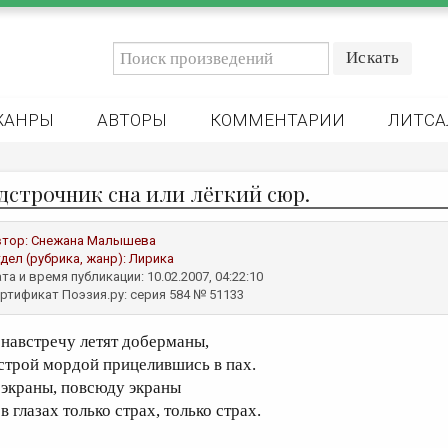
ЖАНРЫ
АВТОРЫ
КОММЕНТАРИИ
ЛИТСА
дстрочник сна или лёгкий сюр.
втор:
Снежана Малышева
дел (рубрика, жанр):
Лирика
та и время публикации: 10.02.2007, 04:22:10
ртификат Поэзия.ру: серия 584 № 51133
 навстречу летят доберманы,
строй мордой прицелившись в пах.
 экраны, повсюду экраны
в глазах только страх, только страх.