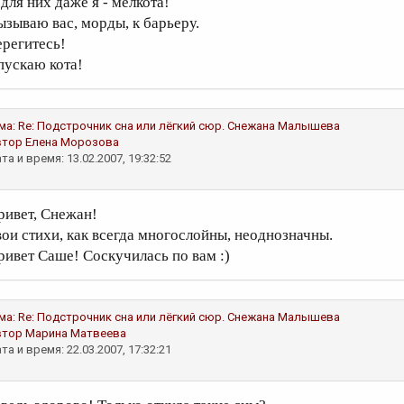
 для них даже я - мелкота!
ызываю вас, морды, к барьеру.
ерегитесь!
пускаю кота!
ма:
Re: Подстрочник сна или лёгкий сюр.
Снежана Малышева
втор
Елена Морозова
та и время: 13.02.2007, 19:32:52
ривет, Снежан!
вои стихи, как всегда многослойны, неоднозначны.
ривет Саше! Соскучилась по вам :)
ма:
Re: Подстрочник сна или лёгкий сюр.
Снежана Малышева
втор
Марина Матвеева
та и время: 22.03.2007, 17:32:21