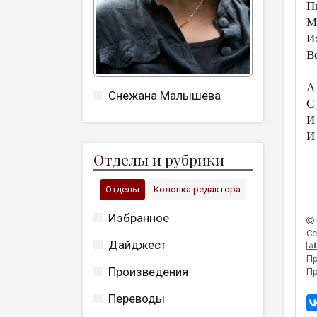
П
М
И
Вс
А
Снежана Малышева
С
И
И
О
тделы и рубрики
Отделы
Колонка редактора
Избранное
Се
Дайджест
Пр
Произведения
Пр
Переводы