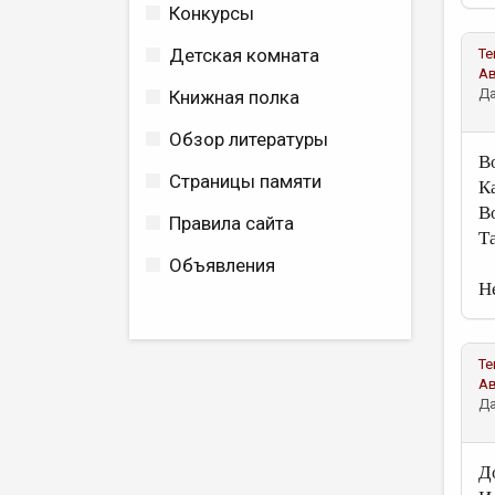
Конкурсы
Детская комната
Те
А
Да
Книжная полка
Обзор литературы
Во
Страницы памяти
Ка
В
Правила сайта
Т
Объявления
Не
Те
А
Да
Д