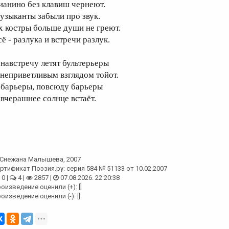
ианино без клавиш чернеют.
узыканты забыли про звук.
х костры больше души не греют.
ё - разлука и встречи разлук.
 навстречу летят бультерьеры
 неприветливым взглядом тойот.
 барьеры, повсюду барьеры
 вчерашнее солнце встаёт.
Снежана Малышева
, 2007
ртификат Поэзия.ру: серия 584 № 51133 от 10.02.2007
0 |
4 |
2857 |
07.08.2026. 22:20:38
оизведение оценили (+): []
оизведение оценили (-): []