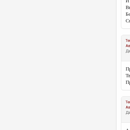
И
В
Б
С
Те
А
Да
П
Т
П
Те
А
Да