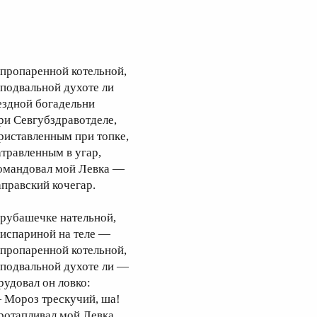
 пропаренной котельной,
 подвальной духоте ли
ездной богадельни
ри Севгубздравотделе,
риставленным при топке,
атравленным в угар,
омандовал мой Левка —
аправский кочегар.
 рубашечке нательной,
 испариной на теле —
 пропаренной котельной,
 подвальной духоте ли —
рудовал он ловко:
 Мороз трескучий, ша!
ротапливал мой Левка