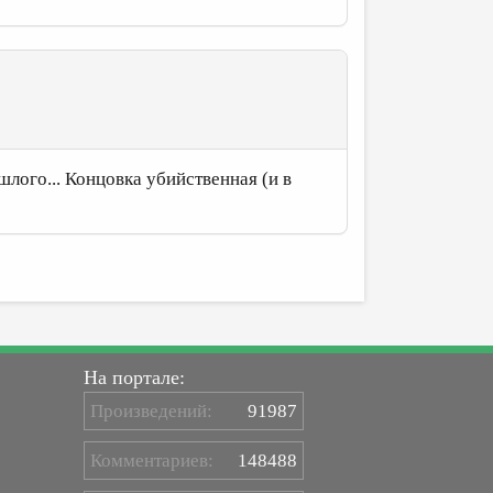
шлого... Концовка убийственная (и в
На портале:
Произведений:
91987
Комментариев:
148488