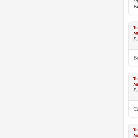
В
Те
А
Да
В
Те
А
Да
С
Те
А