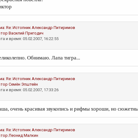
иктор
ма:
Re: Истопник
Александр Питиримов
втор
Василий Пригодич
та и время: 05.02.2007, 16:22:55
еликолепно. Обнимаю. Лапа тигра...
ма:
Re: Истопник
Александр Питиримов
втор
Семён Эпштейн
та и время: 05.02.2007, 17:33:26
аша, очень красивая звукопись и рифмы хороши, но сюжетны
ма:
Re: Истопник
Александр Питиримов
втор
Леонид Малкин