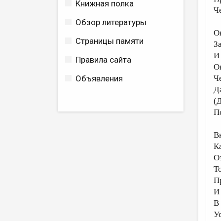
Книжная полка
Ч
Обзор литературы
О
Страницы памяти
З
И
Правила сайта
О
Объявления
Ч
Д
(
П
В
К
О
Т
П
И
В
У