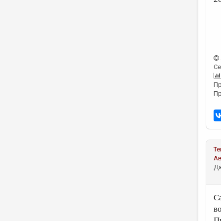
Се
Пр
Пр
Те
А
Да
С
во
П