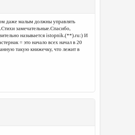
вом даже малым должны управлять
ц.Стихи замечательные.Спасибо,
ительно называется istopnik.(**).ru:) И
тернак = это начало всех начал в 20
ганную такую книжечку, что лежит в