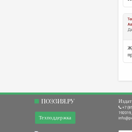
Те
А
Да
Ж
п
ПОЭЗИЯ.РУ
Издат
+7 (8
192019,
Техподдержка
info@po