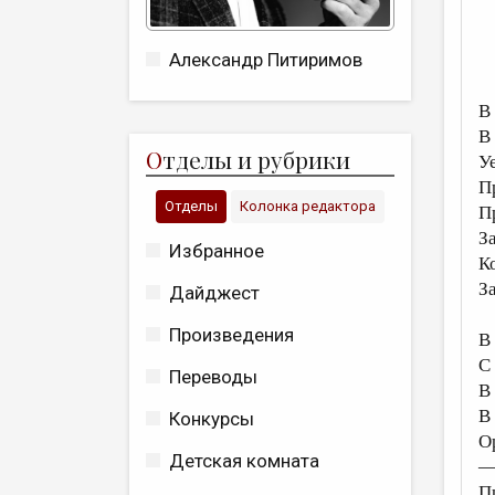
Александр Питиримов
В
В
О
тделы и рубрики
У
П
Отделы
Колонка редактора
П
З
Избранное
К
З
Дайджест
Произведения
В
С
Переводы
В
В
Конкурсы
О
Детская комната
—
П