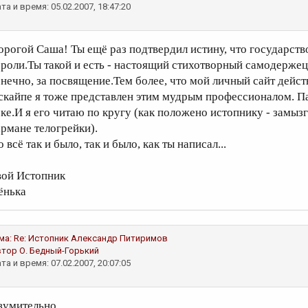
та и время: 05.02.2007, 18:47:20
орогой Саша! Ты ещё раз подтвердил истину, что государст
ороли.Ты такой и есть - настоящий стихотворный самодерже
онечно, за посвящение.Тем более, что мой личный сайт действ
 скайпе я тоже представлен этим мудрым профессионалом. Пас
еке.И я его читаю по кругу (как положено истопнику - замыз
армане телогрейки).
 всё так и было, так и было, как ты написал...
вой Истопник
ёнька
ма:
Re: Истопник
Александр Питиримов
втор
О. Бедный-Горький
та и время: 07.02.2007, 20:07:05
зумительно.