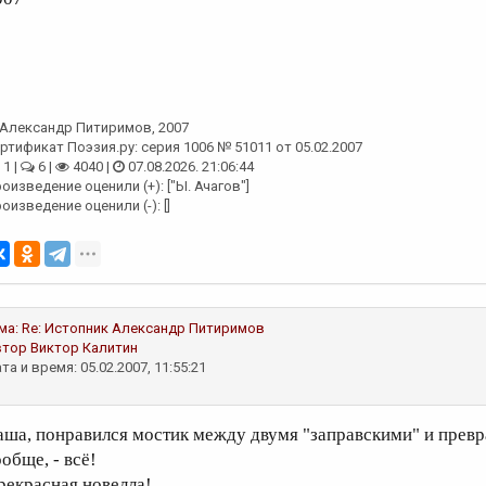
Александр Питиримов
, 2007
ртификат Поэзия.ру: серия 1006 № 51011 от 05.02.2007
1 |
6 |
4040 |
07.08.2026. 21:06:44
оизведение оценили (+): ["Ы. Ачагов"]
оизведение оценили (-): []
ма:
Re: Истопник
Александр Питиримов
втор
Виктор Калитин
та и время: 05.02.2007, 11:55:21
аша, понравился мостик между двумя "заправскими" и превр
обще, - всё!
рекрасная новелла!