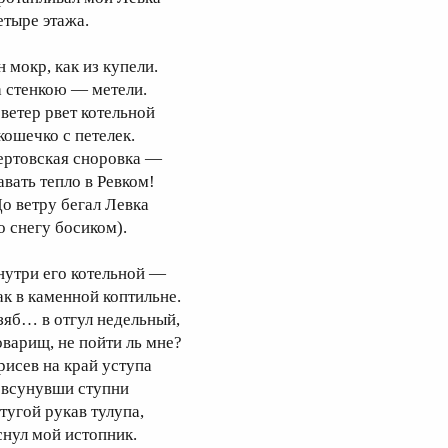
етыре этажа.
н мокр, как из купели.
а стенкою — метели.
 ветер рвет котельной
кошечко с петелек.
ертовская сноровка —
авать тепло в Ревком!
До ветру бегал Левка
о снегу босиком).
нутри его котельной —
ак в каменной коптильне.
зяб… в отгул недельный,
оварищ, не пойти ль мне?
рисев на край уступа
 всунувши ступни
 тугой рукав тулупа,
снул мой истопник.