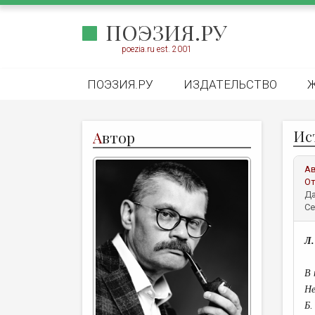
ПОЭЗИЯ.РУ
poezia.ru est. 2001
ПОЭЗИЯ.РУ
ИЗДАТЕЛЬСТВО
Ис
А
втор
А
От
Да
Се
Л.
В 
Не
Б.