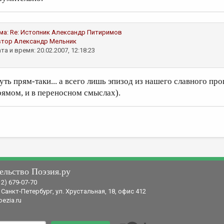
ма:
Re: Истопник
Александр Питиримов
втор
Александр Мельник
та и время: 20.02.2007, 12:18:23
уть прям-таки... а всего лишь эпизод из нашего славного про
рямом, и в переносном смыслах).
ельство Поэзия.ру
12) 679-07-70
 Санкт-Петербург, ул. Хрустальная, 18, офис 412
ezia.ru