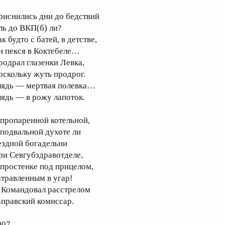
риснились дни до бедствий
ль до ВКП(б) ли?
к будто с батей, в детстве,
н пекся в Коктебеле…
родрал глазенки Левка,
оскольку жуть продрог.
лядь — мертвая полевка…
лядь — в рожу лапоток.
 пропаренной котельной,
 подвальной духоте ли
ездной богадельни
ри Севгубздравотделе,
 простенке под прицелом,
атравленным в угар!
Командовал расстрелом
аправский комиссар.
007