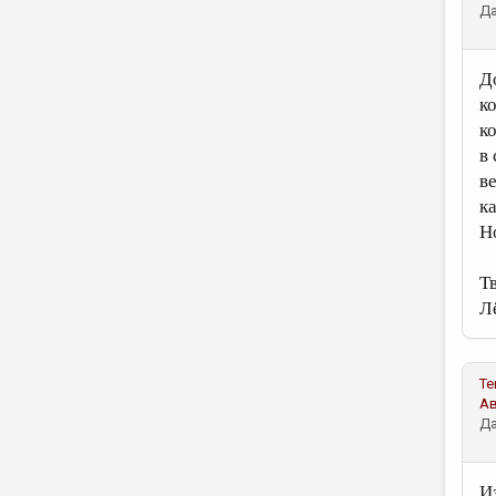
Да
Д
к
к
в
в
к
Но
Т
Л
Те
А
Да
И